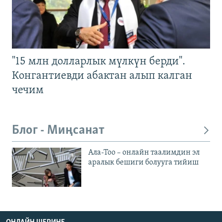
"15 млн долларлык мүлкүн берди".
Конгантиевди абактан алып калган
чечим
Блог - Миңсанат
Ала-Тоо – онлайн таалимдин эл
аралык бешиги болууга тийиш