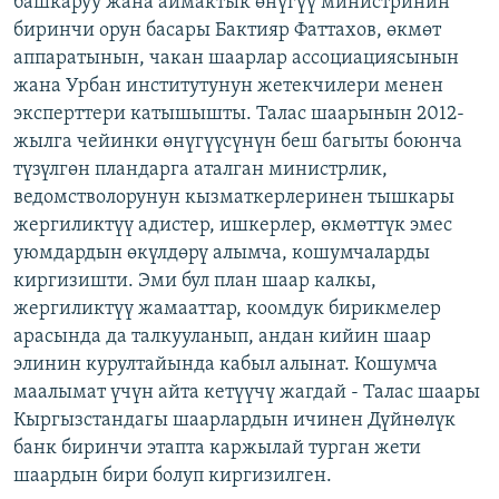
башкаруу жана аймактык өнүгүү министринин
ОНЛАЙН ШЕРИНЕ
ЭЖЕ-СИҢДИЛЕР
биринчи орун басары Бактияр Фаттахов, өкмөт
аппаратынын, чакан шаарлар ассоциациясынын
АЗАТТЫК+
жана Урбан институтунун жетекчилери менен
ЫҢГАЙСЫЗ СУРООЛОР
эксперттери катышышты. Талас шаарынын 2012-
жылга чейинки өнүгүүсүнүн беш багыты боюнча
түзүлгөн пландарга аталган министрлик,
ЭЕ/АРнун бардык сайттары
ведомстволорунун кызматкерлеринен тышкары
жергиликтүү адистер, ишкерлер, өкмөттүк эмес
уюмдардын өкүлдөрү алымча, кошумчаларды
киргизишти. Эми бул план шаар калкы,
жергиликтүү жамааттар, коомдук бирикмелер
арасында да талкууланып, андан кийин шаар
элинин курултайында кабыл алынат. Кошумча
маалымат үчүн айта кетүүчү жагдай - Талас шаары
Кыргызстандагы шаарлардын ичинен Дүйнөлүк
банк биринчи этапта каржылай турган жети
шаардын бири болуп киргизилген.