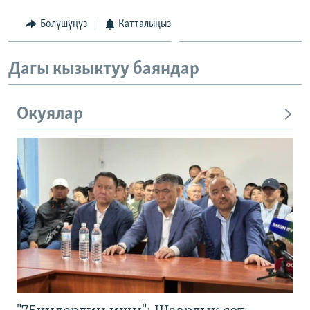
Бөлүшүңүз
Катталыңыз
Дагы кызыктуу баяндар
Окуялар