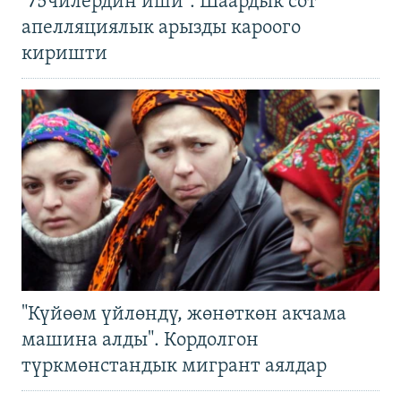
"75чилердин иши": Шаардык сот
апелляциялык арызды кароого
киришти
"Күйөөм үйлөндү, жөнөткөн акчама
машина алды". Кордолгон
түркмөнстандык мигрант аялдар