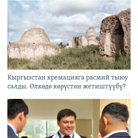
Кыргызстан кремацияга расмий тыюу
салды. Өлкөдө көрүстөн жетиштүүбү?