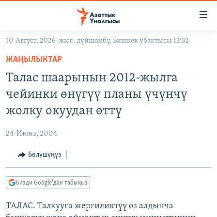
Линктер
Мазмунга
өтүңүз
10-Август, 2026-жыл, дүйшөмбү, Бишкек убактысы 13:32
Навигацияга
ЖАҢЫЛЫКТАР
өтүңүз
ЖАҢЫЛЫКТАР
КЫРГЫЗСТАН
Издөөгө
Талас шаарынын 2012-жылга
салыңыз
ДҮЙНӨ
КЫРГЫЗСТАН
чейинки өнүгүү планы үчүнчү
УКРАИНА
САЯСАТ
ДҮЙНӨ
жолку окуудан өттү
АТАЙЫН ИЛИКТӨӨ
ЭКОНОМИКА
БОРБОР АЗИЯ
24-Июнь, 2004
ТВ ПРОГРАММАЛАР
МАДАНИЯТ
Бөлүшүңүз
ПОДКАСТ
БҮГҮН АЗАТТЫКТА
ӨЗГӨЧӨ ПИКИР
ЭКСПЕРТТЕР ТАЛДАЙТ
Бизди Google'дан табыңыз
БИЗ ЖАНА ДҮЙНӨ
Русский
ТАЛАС. Талкууга жергиликтүү өз алдынча
ДАНИСТЕ