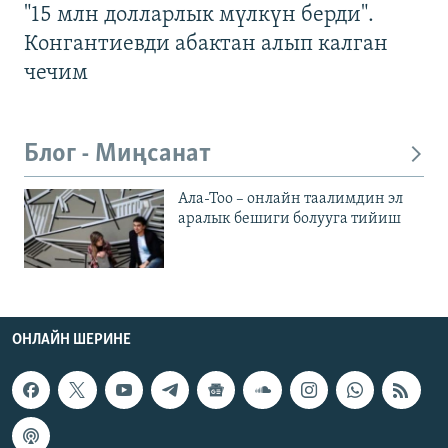
"15 млн долларлык мүлкүн берди".
Конгантиевди абактан алып калган
чечим
Блог - Миңсанат
Ала-Тоо – онлайн таалимдин эл
аралык бешиги болууга тийиш
ОНЛАЙН ШЕРИНЕ