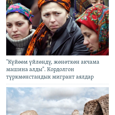
"Күйөөм үйлөндү, жөнөткөн акчама
машина алды". Кордолгон
түркмөнстандык мигрант аялдар