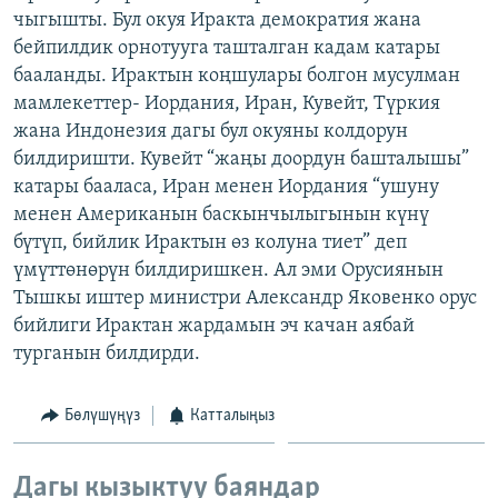
чыгышты. Бул окуя Иракта демократия жана
ОНЛАЙН ШЕРИНЕ
ЭЖЕ-СИҢДИЛЕР
бейпилдик орнотууга ташталган кадам катары
АЗАТТЫК+
бааланды. Ирактын коңшулары болгон мусулман
ЫҢГАЙСЫЗ СУРООЛОР
мамлекеттер- Иордания, Иран, Кувейт, Түркия
жана Индонезия дагы бул окуяны колдорун
билдиришти. Кувейт “жаңы доордун башталышы”
ЭЕ/АРнун бардык сайттары
катары бааласа, Иран менен Иордания “ушуну
менен Американын баскынчылыгынын күнү
бүтүп, бийлик Ирактын өз колуна тиет” деп
үмүттөнөрүн билдиришкен. Ал эми Орусиянын
Тышкы иштер министри Александр Яковенко орус
бийлиги Ирактан жардамын эч качан аябай
турганын билдирди.
Бөлүшүңүз
Катталыңыз
Дагы кызыктуу баяндар