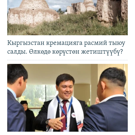
Кыргызстан кремацияга расмий тыюу
салды. Өлкөдө көрүстөн жетиштүүбү?