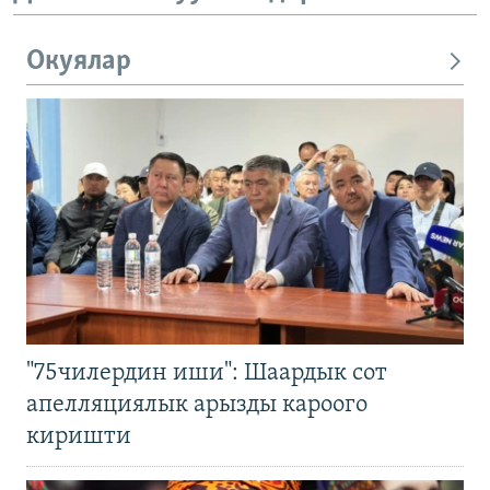
Окуялар
"75чилердин иши": Шаардык сот
апелляциялык арызды кароого
киришти