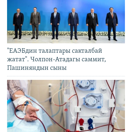
"ЕАЭБдин талаптары сакталбай
жатат". Чолпон-Атадагы саммит,
Пашиняндын сыны