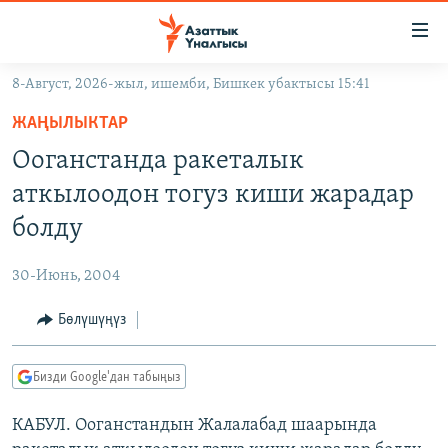
Линктер
Мазмунга
өтүңүз
8-Август, 2026-жыл, ишемби, Бишкек убактысы 15:41
Навигацияга
ЖАҢЫЛЫКТАР
өтүңүз
ЖАҢЫЛЫКТАР
КЫРГЫЗСТАН
Издөөгө
Ооганстанда ракеталык
салыңыз
ДҮЙНӨ
КЫРГЫЗСТАН
аткылоодон тогуз киши жарадар
УКРАИНА
САЯСАТ
ДҮЙНӨ
болду
АТАЙЫН ИЛИКТӨӨ
ЭКОНОМИКА
БОРБОР АЗИЯ
30-Июнь, 2004
ТВ ПРОГРАММАЛАР
МАДАНИЯТ
Бөлүшүңүз
ПОДКАСТ
БҮГҮН АЗАТТЫКТА
ӨЗГӨЧӨ ПИКИР
ЭКСПЕРТТЕР ТАЛДАЙТ
Бизди Google'дан табыңыз
БИЗ ЖАНА ДҮЙНӨ
Русский
КАБУЛ. Ооганстандын Жалалабад шаарында
ДАНИСТЕ