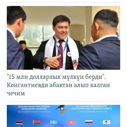
"15 млн долларлык мүлкүн берди".
Конгантиевди абактан алып калган
чечим