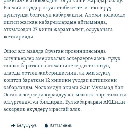
ракеталык аткылоодон тогуз киши жарадар болду.
ОНЛАЙН ШЕРИНЕ
ЭЖЕ-СИҢДИЛЕР
Расмий өкүлдөр окуя автобекеттеги текшерүү
пунктунда болгонун кабарлашты. Ал эми чөлкөмдө
АЗАТТЫК+
иштеп жаткан кабарчылардын айтымында,
ЫҢГАЙСЫЗ СУРООЛОР
аткылоодон 27 киши жараат алып, ооруканага
жеткирилди.
ЭЕ/АРнун бардык сайттары
Ошол эле маалда Орузган провинциясында
согушкерлер америкалык аскерлерге азык-түлүк
ташып бараткан автомашинелерди токтотуп,
аларды өрттөп жиберишкенин, ал эми жүктү
коштоп бараткан 12 кишини уурдап кетишкени
кабарланды. Чөлкөмдүн акими Жан Мухамад Хан
Ооган аскерлери куралдуу кагылышта төрт талипти
өлтүргөндүгүн билдирди. Бул кабарларды АКШнын
аскердик өкүлдөрү ырастай элек.
Бөлүшүңүз
Катталыңыз