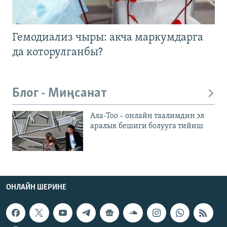
Гемодиализ чыры: акча маркумдарга
да которулганбы?
Блог - Миңсанат
Ала-Тоо – онлайн таалимдин эл
аралык бешиги болууга тийиш
ОНЛАЙН ШЕРИНЕ