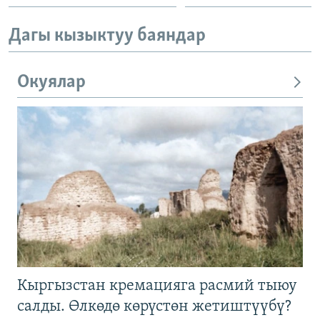
Дагы кызыктуу баяндар
Окуялар
Кыргызстан кремацияга расмий тыюу
салды. Өлкөдө көрүстөн жетиштүүбү?