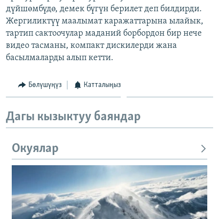
дүйшөмбүдө, демек бүгүн берилет деп билдирди.
ОНЛАЙН ШЕРИНЕ
ЭЖЕ-СИҢДИЛЕР
Жергиликтүү маалымат каражаттарына ылайык,
АЗАТТЫК+
тартип сактоочулар маданий борбордон бир нече
ЫҢГАЙСЫЗ СУРООЛОР
видео тасманы, компакт дискилерди жана
басылмаларды алып кетти.
ЭЕ/АРнун бардык сайттары
Бөлүшүңүз
Катталыңыз
Дагы кызыктуу баяндар
Окуялар