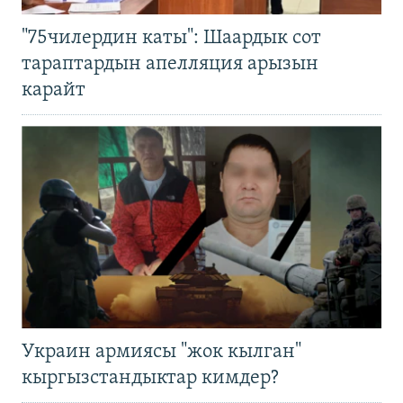
"75чилердин каты": Шаардык сот
тараптардын апелляция арызын
карайт
Украин армиясы "жок кылган"
кыргызстандыктар кимдер?