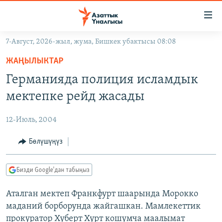
Линктер
Мазмунга
өтүңүз
7-Август, 2026-жыл, жума, Бишкек убактысы 08:08
Навигацияга
ЖАҢЫЛЫКТАР
өтүңүз
ЖАҢЫЛЫКТАР
КЫРГЫЗСТАН
Издөөгө
Германияда полиция исламдык
салыңыз
ДҮЙНӨ
КЫРГЫЗСТАН
мектепке рейд жасады
УКРАИНА
САЯСАТ
ДҮЙНӨ
12-Июль, 2004
АТАЙЫН ИЛИКТӨӨ
ЭКОНОМИКА
БОРБОР АЗИЯ
ТВ ПРОГРАММАЛАР
Бөлүшүңүз
МАДАНИЯТ
ПОДКАСТ
БҮГҮН АЗАТТЫКТА
Бизди Google'дан табыңыз
ӨЗГӨЧӨ ПИКИР
ЭКСПЕРТТЕР ТАЛДАЙТ
Аталган мектеп Франкфурт шаарында Морокко
БИЗ ЖАНА ДҮЙНӨ
Русский
маданий борборунда жайгашкан. Мамлекеттик
ДАНИСТЕ
прокуратор Хуберт Хурт кошумча маалымат