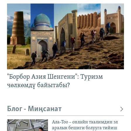
"Борбор Азия Шенгени": Туризм
чөлкөмдү байытабы?
Блог - Миңсанат
Ала-Тоо – онлайн таалимдин эл
аралык бешиги болууга тийиш