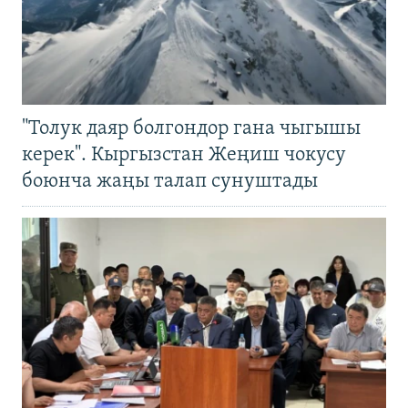
"Толук даяр болгондор гана чыгышы
керек". Кыргызстан Жеңиш чокусу
боюнча жаңы талап сунуштады