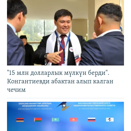
"15 млн долларлык мүлкүн берди".
Конгантиевди абактан алып калган
чечим