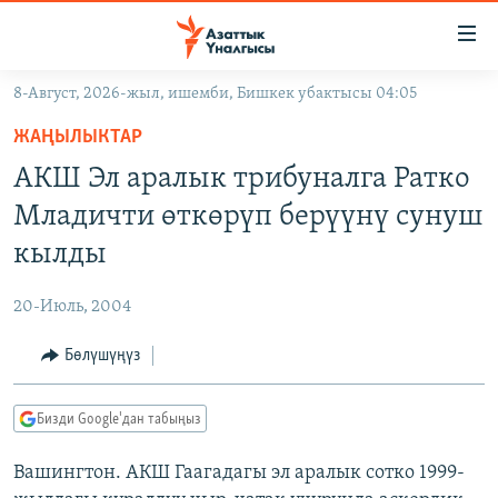
Линктер
Мазмунга
өтүңүз
8-Август, 2026-жыл, ишемби, Бишкек убактысы 04:05
Навигацияга
ЖАҢЫЛЫКТАР
өтүңүз
ЖАҢЫЛЫКТАР
КЫРГЫЗСТАН
Издөөгө
АКШ Эл аралык трибуналга Ратко
салыңыз
ДҮЙНӨ
КЫРГЫЗСТАН
Младичти өткөрүп берүүнү сунуш
УКРАИНА
САЯСАТ
ДҮЙНӨ
кылды
АТАЙЫН ИЛИКТӨӨ
ЭКОНОМИКА
БОРБОР АЗИЯ
20-Июль, 2004
ТВ ПРОГРАММАЛАР
МАДАНИЯТ
Бөлүшүңүз
ПОДКАСТ
БҮГҮН АЗАТТЫКТА
ӨЗГӨЧӨ ПИКИР
ЭКСПЕРТТЕР ТАЛДАЙТ
Бизди Google'дан табыңыз
БИЗ ЖАНА ДҮЙНӨ
Русский
Вашингтон. АКШ Гаагадагы эл аралык сотко 1999-
ДАНИСТЕ