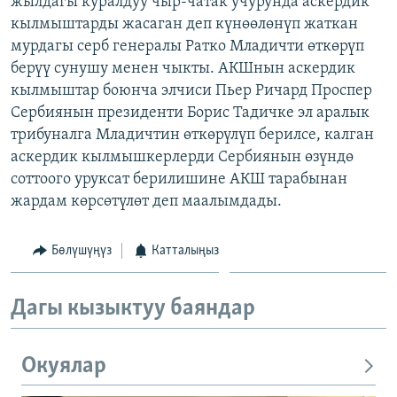
жылдагы куралдуу чыр-чатак учурунда аскердик
ОНЛАЙН ШЕРИНЕ
ЭЖЕ-СИҢДИЛЕР
кылмыштарды жасаган деп күнөөлөнүп жаткан
мурдагы серб генералы Ратко Младичти өткөрүп
АЗАТТЫК+
берүү сунушу менен чыкты. АКШнын аскердик
ЫҢГАЙСЫЗ СУРООЛОР
кылмыштар боюнча элчиси Пьер Ричард Проспер
Сербиянын президенти Борис Тадичке эл аралык
трибуналга Младичтин өткөрүлүп берилсе, калган
ЭЕ/АРнун бардык сайттары
аскердик кылмышкерлерди Сербиянын өзүндө
соттоого уруксат берилишине АКШ тарабынан
жардам көрсөтүлөт деп маалымдады.
Бөлүшүңүз
Катталыңыз
Дагы кызыктуу баяндар
Окуялар