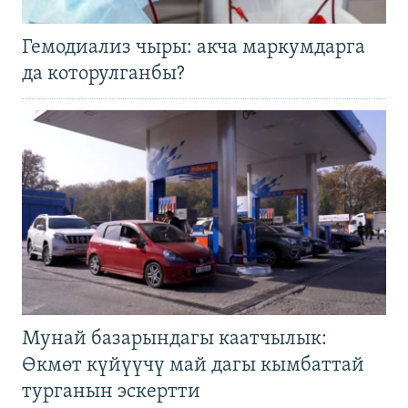
Гемодиализ чыры: акча маркумдарга
да которулганбы?
Мунай базарындагы каатчылык:
Өкмөт күйүүчү май дагы кымбаттай
турганын эскертти