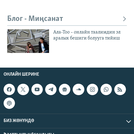
Блог - Миңсанат
Ала-Тоо – онлайн таалимдин эл
аралык бешиги болууга тийиш
ОНЛАЙН ШЕРИНЕ
БИЗ ЖӨНҮНДӨ