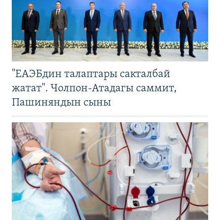
"ЕАЭБдин талаптары сакталбай
жатат". Чолпон-Атадагы саммит,
Пашиняндын сыны