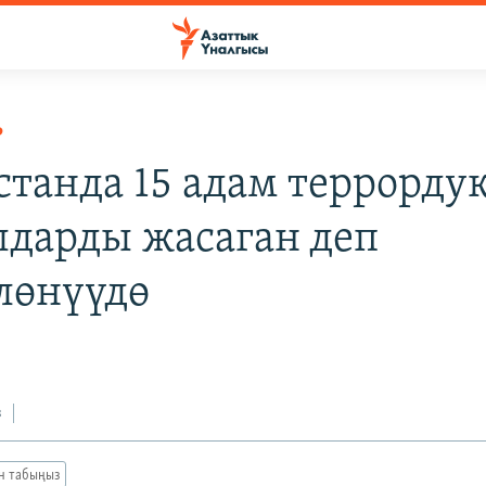
Р
станда 15 адам террорду
лдарды жасаган деп
лөнүүдө
з
ан табыңыз