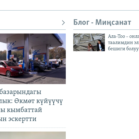
Блог - Миңсанат
Ала-Тоо – онл
таалимдин эл
бешиги болуу
базарындагы
лык: Өкмөт күйүүчү
гы кымбаттай
ын эскертти