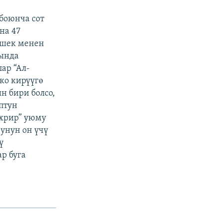
 боюнча сот
на 47
 шек менен
нында
ар “Ал-
ко кирүүгө
 бири болсо,
птун
ахрир” уюму
унун он үчү
ү
р буга