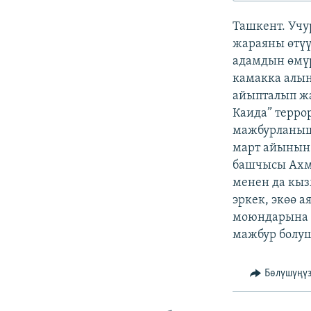
ЭЖЕ-СИҢДИЛЕР
Ташкент. Учу
АЗАТТЫК+
жараяны өтүү
ЫҢГАЙСЫЗ СУРООЛОР
адамдын өмүр
камакка алын
айыпталып жа
Каида” терро
мажбурланыш
март айынын 
башчысы Ахма
менен да кыз
эркек, экөө 
моюндарына а
мажбур болу
Бөлүшүңү