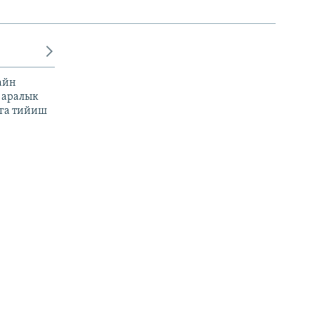
айн
 аралык
га тийиш