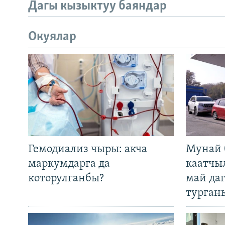
Дагы кызыктуу баяндар
Окуялар
Гемодиализ чыры: акча
Мунай 
маркумдарга да
каатчы
которулганбы?
май да
турган