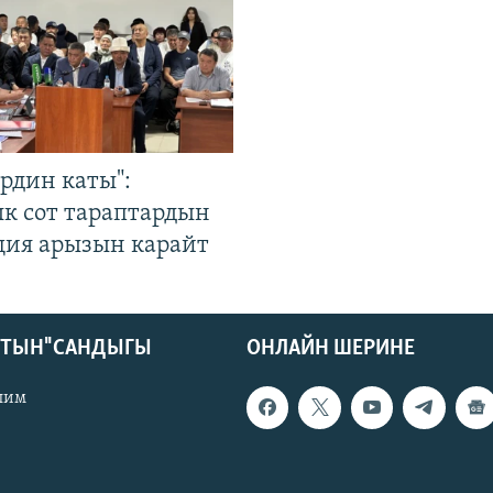
рдин каты":
к сот тараптардын
ция арызын карайт
КТЫН" САНДЫГЫ
ОНЛАЙН ШЕРИНЕ
лим