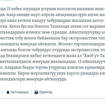
рда 15 өзбек атуулдун үстүнөн козголгон кылмыш иши
дө. Алар өлкөдө март-апрель айларында орун алган жа
үн алып кеткен кандуу чабуулдарды жасашкан деген
ган. Кечээ бул иш боюнча Ташкенде өткөн сот жарая
ткандардын ичинен экөө суралды. Айыпталуучулар ал
ристтик тобу менен байланышы бар экстремисттик топ
кандыгы жөнүндө айтышты. Жоопко тартылгандардын
аягында болгон чабуулдун учурунда экстремисстик то
д Бекмирзаев набыт кеткендиги жана ал “Хизб ут-Т
матташкандыгы жөнүндө маалымдады. 15 айыпталууч
аял. Алардын баары тергөө учурунда коюлган күнөөлөрд
лышты. Бирок жергиликтүү укук коргоо уюмдары ала
шкандыктары жөнүндө айтышууда.
з
Катталыңыз
Принтер