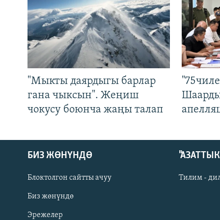
"Мыкты даярдыгы барлар
"75чиле
гана чыксын". Жеңиш
Шаарды
чокусу боюнча жаңы талап
апелля
БИЗ ЖӨНҮНДӨ
"АЗАТТЫ
Блоктолгон сайтты ачуу
Тилим - ди
Биз жөнүндө
Русский
Эрежелер