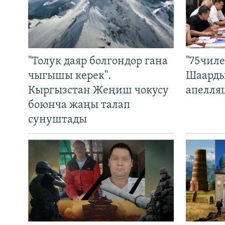
"Толук даяр болгондор гана
"75чиле
чыгышы керек".
Шаарды
Кыргызстан Жеңиш чокусу
апелля
боюнча жаңы талап
сунуштады