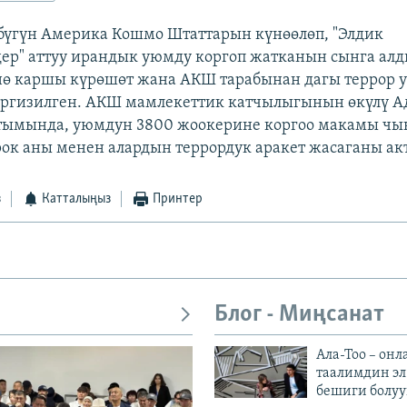
бүгүн Америка Кошмо Штаттарын күнөөлөп, "Элдик
р" аттуу ирандык уюмду коргоп жатканын сынга алд
нө каршы күрөшөт жана АКШ тарабынан дагы террор 
иргизилген. АКШ мамлекеттик катчылыгынын өкүлү А
тымында, уюмдун 3800 жоокерине коргоо макамы чын
рок аны менен алардын террордук аракет жасаганы ак
з
Катталыңыз
Принтер
Блог - Миңсанат
Ала-Тоо – онл
таалимдин эл
бешиги болуу