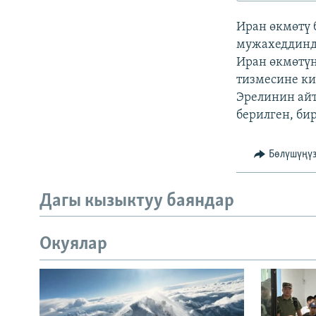
ЭЖЕ-СИҢДИЛЕР
Иран өкмөтү 
АЗАТТЫК+
мужахеддинде
ЫҢГАЙСЫЗ СУРООЛОР
Иран өкмөтү
тизмесине к
Эрелинин ай
берилген, би
Бөлүшүңү
Дагы кызыктуу баяндар
Окуялар