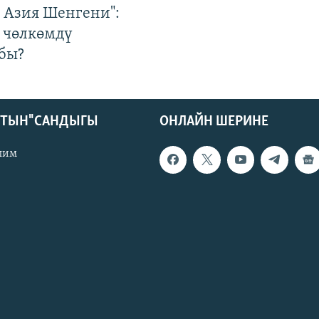
р Азия Шенгени":
 чөлкөмдү
бы?
КТЫН" САНДЫГЫ
ОНЛАЙН ШЕРИНЕ
лим