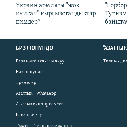
Украин армиясы "жок
"Борбо
кылган" кыргызстандыктар
Туризм
кимдер?
байыта
БИЗ ЖӨНҮНДӨ
"АЗАТТЫ
Блоктолгон сайтты ачуу
Тилим - ди
Биз жөнүндө
Русский
Эрежелер
Азаттык - WhatsApp
ОНЛАЙН ШЕРИНЕ
Азаттыктын тиркемеси
Вакансиялар
"Азаттык" менен байланыш