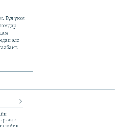
ы. Бул уюм
уюмдар
дам
дап эле
талбайт.
айн
 аралык
га тийиш