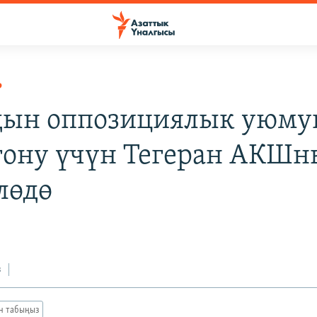
Р
ын оппозициялык уюму
гону үчүн Тегеран АКШн
лөдө
з
ан табыңыз