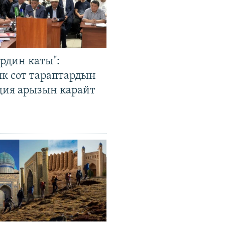
рдин каты":
к сот тараптардын
ция арызын карайт