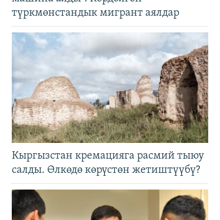
түркмөнстандык мигрант аялдар
Кыргызстан кремацияга расмий тыюу
салды. Өлкөдө көрүстөн жетиштүүбү?