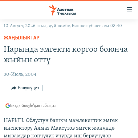
Линктер
Мазмунга
өтүңүз
10-Август, 2026-жыл, дүйшөмбү, Бишкек убактысы 08:40
Навигацияга
ЖАҢЫЛЫКТАР
өтүңүз
ЖАҢЫЛЫКТАР
КЫРГЫЗСТАН
Издөөгө
Нарында эмгекти коргоо боюнча
салыңыз
ДҮЙНӨ
КЫРГЫЗСТАН
жыйын өттү
УКРАИНА
САЯСАТ
ДҮЙНӨ
30-Июль, 2004
АТАЙЫН ИЛИКТӨӨ
ЭКОНОМИКА
БОРБОР АЗИЯ
ТВ ПРОГРАММАЛАР
Бөлүшүңүз
МАДАНИЯТ
ПОДКАСТ
БҮГҮН АЗАТТЫКТА
Бизди Google'дан табыңыз
ӨЗГӨЧӨ ПИКИР
ЭКСПЕРТТЕР ТАЛДАЙТ
НАРЫН. Облустун башкы мамлекеттик эмгек
БИЗ ЖАНА ДҮЙНӨ
Русский
инспектору Алмаз Максүтов эмгек жөнүндө
ДАНИСТЕ
мызамдар көпчүлүк учурда иш берүүчүлөр