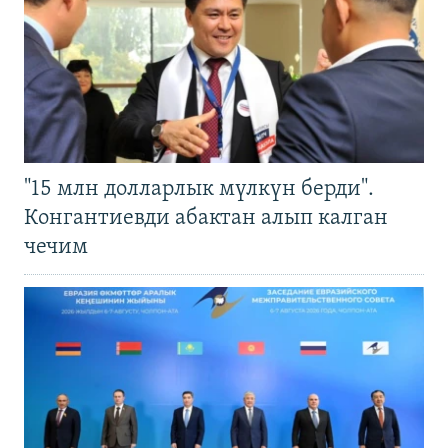
"15 млн долларлык мүлкүн берди".
Конгантиевди абактан алып калган
чечим