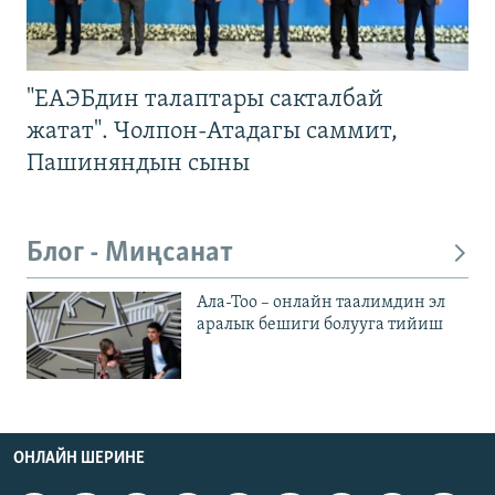
"ЕАЭБдин талаптары сакталбай
жатат". Чолпон-Атадагы саммит,
Пашиняндын сыны
Блог - Миңсанат
Ала-Тоо – онлайн таалимдин эл
аралык бешиги болууга тийиш
ОНЛАЙН ШЕРИНЕ