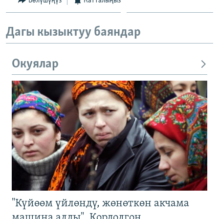
Бөлүшүңүз
Катталыңыз
Дагы кызыктуу баяндар
Окуялар
"Күйөөм үйлөндү, жөнөткөн акчама
машина алды". Кордолгон