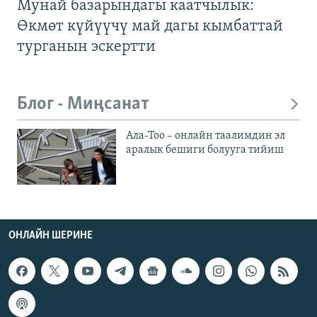
Мунай базарындагы каатчылык:
Өкмөт күйүүчү май дагы кымбаттай
турганын эскертти
Блог - Миңсанат
Ала-Тоо – онлайн таалимдин эл
аралык бешиги болууга тийиш
ОНЛАЙН ШЕРИНЕ