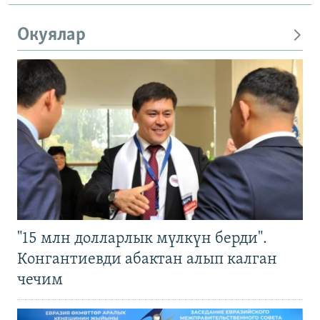
Окуялар
"15 млн долларлык мүлкүн берди".
Конгантиевди абактан алып калган
чечим