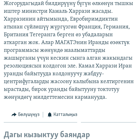
Жогорудагыдай билдирүүнү бүгүн өлкөнүн тышкы
ОНЛАЙН ШЕРИНЕ
ЭЖЕ-СИҢДИЛЕР
иштер министри Камаль Харрази жасады.
АЗАТТЫК+
Харразинин айтымында, Евробиримдиктин
атынан сүйлөшүү жүргүзгөн Франция, Германия,
ЫҢГАЙСЫЗ СУРООЛОР
Британия Тегеранга берген өз убадаларын
аткарган жок. Алар МАГАТЭнин Иранды өзөктүк
ЭЕ/АРнун бардык сайттары
программасы жөнүндө маалыматтарды
жашырганы үчүн кескин сынга алган жакындагы
резолюциясын колдогон эле. Камал Харрази Иран
уранды байытууда колдонуучу жабдуу-
центрифугаларды жасоону калыбына келтиргенин
ырастады, бирок уранды байытууну токтотуу
жөнүндөгү милдеттемесин карманууда.
Бөлүшүңүз
Катталыңыз
Дагы кызыктуу баяндар