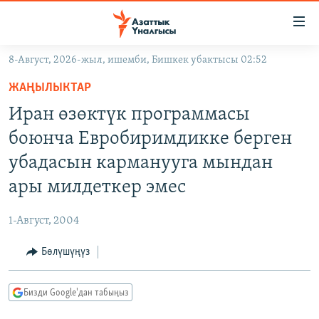
Линктер
Мазмунга
өтүңүз
8-Август, 2026-жыл, ишемби, Бишкек убактысы 02:52
Навигацияга
ЖАҢЫЛЫКТАР
өтүңүз
ЖАҢЫЛЫКТАР
КЫРГЫЗСТАН
Издөөгө
Иран өзөктүк программасы
салыңыз
ДҮЙНӨ
КЫРГЫЗСТАН
боюнча Евробиримдикке берген
УКРАИНА
САЯСАТ
ДҮЙНӨ
убадасын карманууга мындан
АТАЙЫН ИЛИКТӨӨ
ЭКОНОМИКА
БОРБОР АЗИЯ
ары милдеткер эмес
ТВ ПРОГРАММАЛАР
МАДАНИЯТ
1-Август, 2004
ПОДКАСТ
БҮГҮН АЗАТТЫКТА
Бөлүшүңүз
ӨЗГӨЧӨ ПИКИР
ЭКСПЕРТТЕР ТАЛДАЙТ
БИЗ ЖАНА ДҮЙНӨ
Русский
Бизди Google'дан табыңыз
ДАНИСТЕ