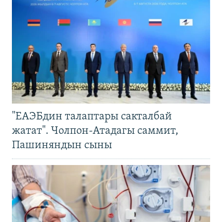
"ЕАЭБдин талаптары сакталбай
жатат". Чолпон-Атадагы саммит,
Пашиняндын сыны