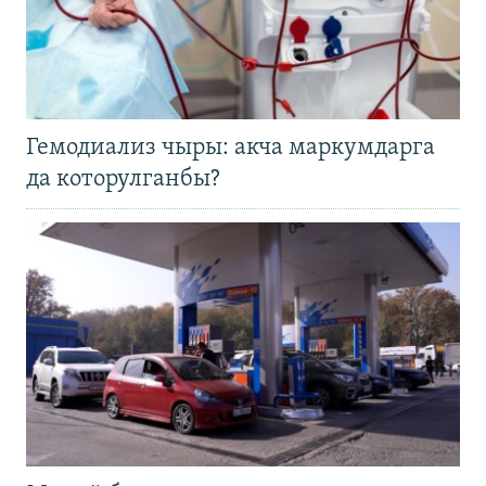
Гемодиализ чыры: акча маркумдарга
да которулганбы?