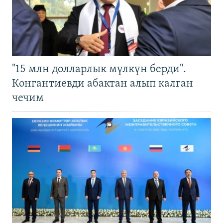
"15 млн долларлык мүлкүн берди".
Конгантиевди абактан алып калган
чечим