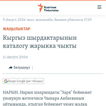
Линктер
Мазмунга
өтүңүз
9-Август, 2026-жыл, жекшемби, Бишкек убактысы 17:29
Навигацияга
ЖАҢЫЛЫКТАР
өтүңүз
ЖАҢЫЛЫКТАР
КЫРГЫЗСТАН
Издөөгө
Кыргыз шырдактарынын
салыңыз
ДҮЙНӨ
КЫРГЫЗСТАН
каталогу жарыкка чыкты
УКРАИНА
САЯСАТ
ДҮЙНӨ
11-Август, 2004
АТАЙЫН ИЛИКТӨӨ
ЭКОНОМИКА
БОРБОР АЗИЯ
ТВ ПРОГРАММАЛАР
Бөлүшүңүз
МАДАНИЯТ
ПОДКАСТ
БҮГҮН АЗАТТЫКТА
Бизди Google'дан табыңыз
ӨЗГӨЧӨ ПИКИР
ЭКСПЕРТТЕР ТАЛДАЙТ
НАРЫН. Нарын шаарындагы "Заря" бейөкмөт
БИЗ ЖАНА ДҮЙНӨ
Русский
уюмунун жетекчиси Чынара Акбаеванын
ДАНИСТЕ
айтымында, аталган бейөкмөт уюму жалаң