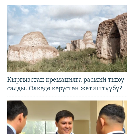
Кыргызстан кремацияга расмий тыюу
салды. Өлкөдө көрүстөн жетиштүүбү?