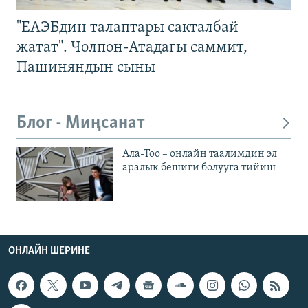
"ЕАЭБдин талаптары сакталбай
жатат". Чолпон-Атадагы саммит,
Пашиняндын сыны
Блог - Миңсанат
Ала-Тоо – онлайн таалимдин эл
аралык бешиги болууга тийиш
ОНЛАЙН ШЕРИНЕ