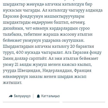
шырдактар жөнүндө алгачкы каталогдун бир
ОНЛАЙН ШЕРИНЕ
ЭЖЕ-СИҢДИЛЕР
нускасын чыгарды. Ал каталогду чыгаруу алдында
АЗАТТЫК+
Евразия фондусунун машыктыруучулары
ЫҢГАЙСЫЗ СУРООЛОР
шырдактарды өңдөрүнөн баштап, өлчөмү,
дизайнын, чет өлкөлүк кардарлардын суроо
талабына, табитине жараша жасоону аталган
ЭЕ/АРнун бардык сайттары
бейөкмөт уюмунун уздарына окутушкан.
Шырдактардын алгачкы каталогу 20 барактан
туруп, 400 нускада чыгарылат. Ага Евразия фонду
2миң доллар сарптайт. Ал эми аталган бейөкмөт
уюму 21 аялды жумуш менен камсыз кылып,
учурда Швециядан, Нидерланддан, Франция
өлкөлөрүнүн заказы менен шырдак жасап
жатышат.
Бөлүшүңүз
Катталыңыз