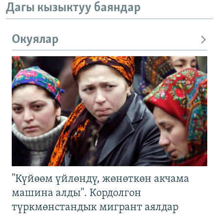
Дагы кызыктуу баяндар
Окуялар
"Күйөөм үйлөндү, жөнөткөн акчама
машина алды". Кордолгон
түркмөнстандык мигрант аялдар