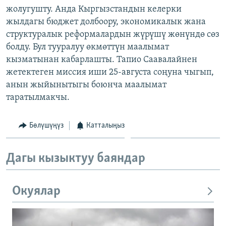
жолугушту. Анда Кыргызстандын келерки
ОНЛАЙН ШЕРИНЕ
ЭЖЕ-СИҢДИЛЕР
жылдагы бюджет долбоору, экономикалык жана
АЗАТТЫК+
структуралык реформалардын жүрүшү жөнүндө сөз
ЫҢГАЙСЫЗ СУРООЛОР
болду. Бул тууралуу өкмөттүн маалымат
кызматынан кабарлашты. Тапио Саавалайнен
жетектеген миссия иши 25-августа соңуна чыгып,
ЭЕ/АРнун бардык сайттары
анын жыйынытыгы боюнча маалымат
таратылмакчы.
Бөлүшүңүз
Катталыңыз
Дагы кызыктуу баяндар
Окуялар