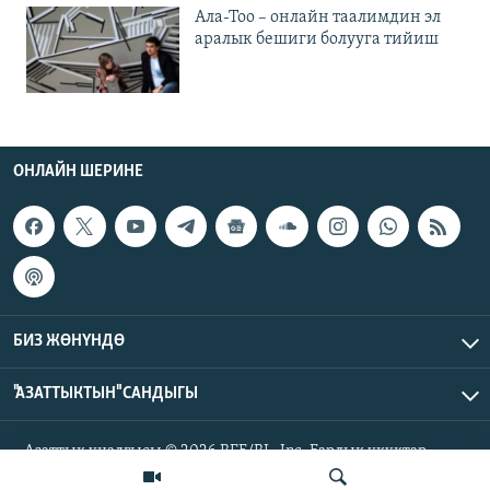
Ала-Тоо – онлайн таалимдин эл
аралык бешиги болууга тийиш
ОНЛАЙН ШЕРИНЕ
БИЗ ЖӨНҮНДӨ
"АЗАТТЫКТЫН" САНДЫГЫ
Азаттык үналгысы © 2026 RFE/RL, Inc. Бардык укуктар
корголгон.