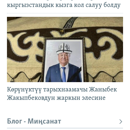
кыргызстандык кызга кол салуу болду
Көрүнүктүү тарыхнаамачы Жаныбек
Жакыпбековдун жаркын элесине
Блог - Миңсанат