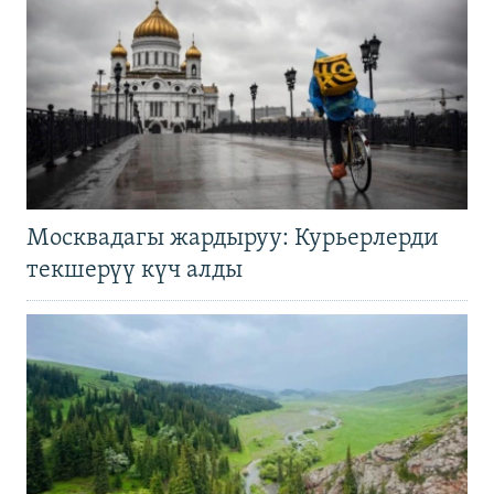
Москвадагы жардыруу: Курьерлерди
текшерүү күч алды