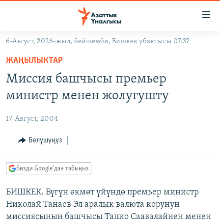
Линктер
Мазмунга
өтүңүз
6-Август, 2026-жыл, бейшемби, Бишкек убактысы 07:37
Навигацияга
ЖАҢЫЛЫКТАР
өтүңүз
ЖАҢЫЛЫКТАР
КЫРГЫЗСТАН
Издөөгө
Миссия башчысы премьер
салыңыз
ДҮЙНӨ
КЫРГЫЗСТАН
министр менен жолугушту
УКРАИНА
САЯСАТ
ДҮЙНӨ
17-Август, 2004
АТАЙЫН ИЛИКТӨӨ
ЭКОНОМИКА
БОРБОР АЗИЯ
ТВ ПРОГРАММАЛАР
Бөлүшүңүз
МАДАНИЯТ
ПОДКАСТ
БҮГҮН АЗАТТЫКТА
Бизди Google'дан табыңыз
ӨЗГӨЧӨ ПИКИР
ЭКСПЕРТТЕР ТАЛДАЙТ
БИШКЕК. Бүгүн өкмөт үйүндө премьер министр
БИЗ ЖАНА ДҮЙНӨ
Русский
Николай Танаев Эл аралык валюта корунун
ДАНИСТЕ
миссиясынын башчысы Тапио Саавалайнен менен