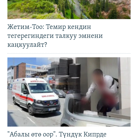
Жетим-Тоо: Темир кендин
тегерегиндеги талкуу эмнени
каңкуулайт?
"Абалы өтө оор". Түндүк Кипрде