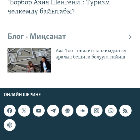
"Борбор Азия Шенгени": Туризм
чөлкөмдү байытабы?
Блог - Миңсанат
Ала-Тоо – онлайн таалимдин эл
аралык бешиги болууга тийиш
ОНЛАЙН ШЕРИНЕ