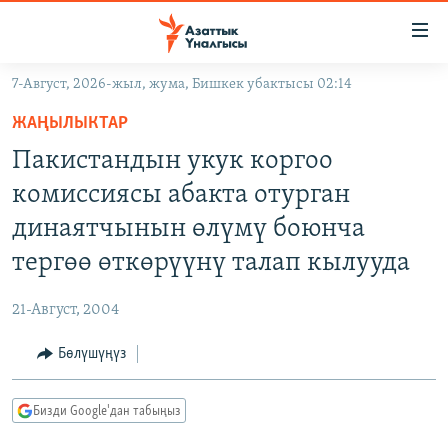
Линктер
Мазмунга
өтүңүз
7-Август, 2026-жыл, жума, Бишкек убактысы 02:14
Навигацияга
ЖАҢЫЛЫКТАР
өтүңүз
ЖАҢЫЛЫКТАР
КЫРГЫЗСТАН
Издөөгө
Пакистандын укук коргоо
салыңыз
ДҮЙНӨ
КЫРГЫЗСТАН
комиссиясы абакта отурган
УКРАИНА
САЯСАТ
ДҮЙНӨ
динаятчынын өлүмү боюнча
АТАЙЫН ИЛИКТӨӨ
ЭКОНОМИКА
БОРБОР АЗИЯ
тергөө өткөрүүнү талап кылууда
ТВ ПРОГРАММАЛАР
МАДАНИЯТ
21-Август, 2004
ПОДКАСТ
БҮГҮН АЗАТТЫКТА
Бөлүшүңүз
ӨЗГӨЧӨ ПИКИР
ЭКСПЕРТТЕР ТАЛДАЙТ
БИЗ ЖАНА ДҮЙНӨ
Русский
Бизди Google'дан табыңыз
ДАНИСТЕ