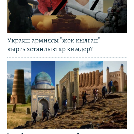
Украин армиясы "жок кылган"
кыргызстандыктар кимдер?