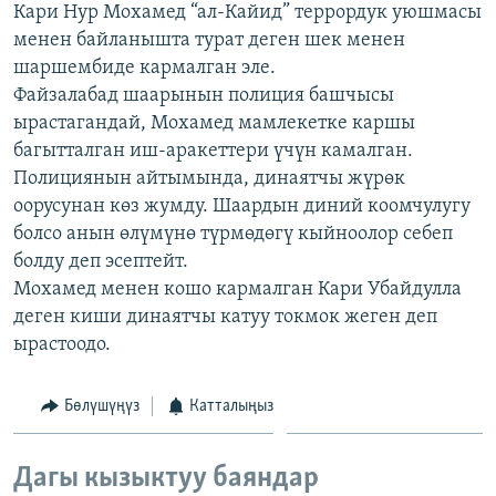
Кари Нур Мохамед “ал-Кайид” террордук уюшмасы
ОНЛАЙН ШЕРИНЕ
ЭЖЕ-СИҢДИЛЕР
менен байланышта турат деген шек менен
АЗАТТЫК+
шаршембиде кармалган эле.
Файзалабад шаарынын полиция башчысы
ЫҢГАЙСЫЗ СУРООЛОР
ырастагандай, Мохамед мамлекетке каршы
багытталган иш-аракеттери үчүн камалган.
ЭЕ/АРнун бардык сайттары
Полициянын айтымында, динаятчы жүрөк
оорусунан көз жумду. Шаардын диний коомчулугу
болсо анын өлүмүнө түрмөдөгү кыйноолор себеп
болду деп эсептейт.
Мохамед менен кошо кармалган Кари Убайдулла
деген киши динаятчы катуу токмок жеген деп
ырастоодо.
Бөлүшүңүз
Катталыңыз
Дагы кызыктуу баяндар