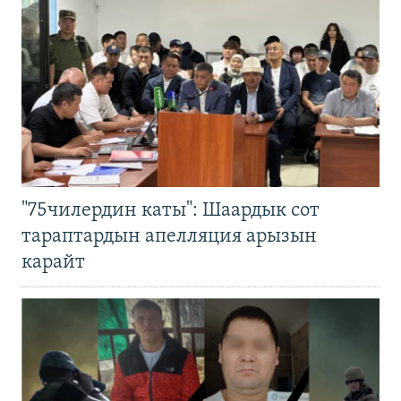
"75чилердин каты": Шаардык сот
тараптардын апелляция арызын
карайт