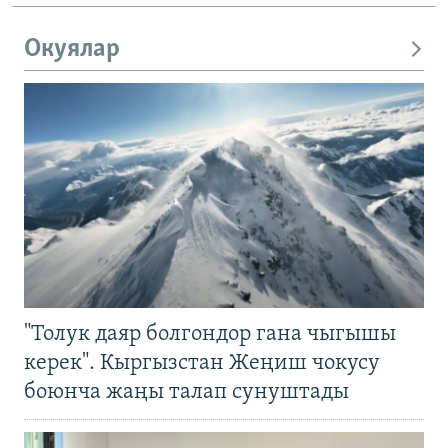
Окуялар
"Толук даяр болгондор гана чыгышы
керек". Кыргызстан Жеңиш чокусу
боюнча жаңы талап сунуштады