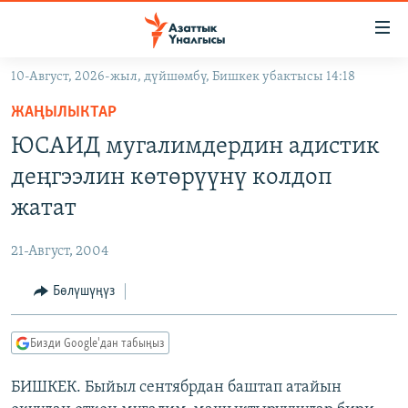
Линктер
Мазмунга
өтүңүз
10-Август, 2026-жыл, дүйшөмбү, Бишкек убактысы 14:18
Навигацияга
ЖАҢЫЛЫКТАР
өтүңүз
ЖАҢЫЛЫКТАР
КЫРГЫЗСТАН
Издөөгө
ЮСАИД мугалимдердин адистик
салыңыз
ДҮЙНӨ
КЫРГЫЗСТАН
деңгээлин көтөрүүнү колдоп
УКРАИНА
САЯСАТ
ДҮЙНӨ
жатат
АТАЙЫН ИЛИКТӨӨ
ЭКОНОМИКА
БОРБОР АЗИЯ
21-Август, 2004
ТВ ПРОГРАММАЛАР
МАДАНИЯТ
Бөлүшүңүз
ПОДКАСТ
БҮГҮН АЗАТТЫКТА
ӨЗГӨЧӨ ПИКИР
ЭКСПЕРТТЕР ТАЛДАЙТ
Бизди Google'дан табыңыз
БИЗ ЖАНА ДҮЙНӨ
Русский
БИШКЕК. Быйыл сентябрдан баштап атайын
ДАНИСТЕ