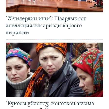
"75чилердин иши": Шаардык сот
апелляциялык арызды кароого
киришти
"Күйөөм үйлөндү, жөнөткөн акчама