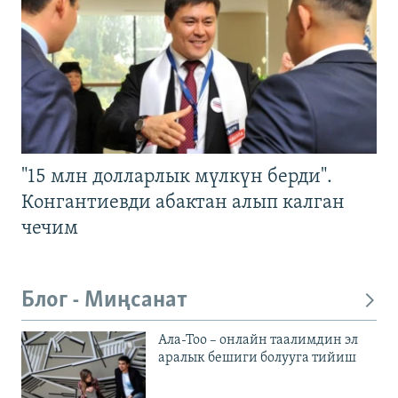
"15 млн долларлык мүлкүн берди".
Конгантиевди абактан алып калган
чечим
Блог - Миңсанат
Ала-Тоо – онлайн таалимдин эл
аралык бешиги болууга тийиш