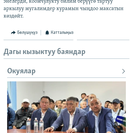
энелерди, коомчулукту билим берүүгө тартуу
аркылуу мугалимдер курамын чыңдоо максатын
көздөйт.
Бөлүшүңүз
Катталыңыз
Дагы кызыктуу баяндар
Окуялар