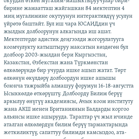
окуудан өткөн мугалим-машыктыруучулар бири-
ОНЛАЙН ШЕРИНЕ
ЭЖЕ-СИҢДИЛЕР
бирине жамаатташ жайгашкан 84 мектептин 4
миң мугалимине окутуунун интерактивдүү усулун
АЗАТТЫК+
үйрөтө баштайт. Бул иш чара ЮСАИДдин үч
ЫҢГАЙСЫЗ СУРООЛОР
жылдык долбоорунун алкагында иш ашат.
Мектептерде адистик деңгээлди жогорулатууга
коомчулукту катыштыруу максатын көздөгөн бул
ЭЕ/АРнун бардык сайттары
долбоор 2003-жылдан бери Кыргызстан,
Казакстан, Өзбекстан жана Түркмөнстан
өлкөлөрүндө бир учурда ишке ашып жатат. Төрт
өлкөнүн өкүлдөрү долбоордун ишке ашышы
боюнча тажрыйба алмашуу форумун 16-18-августта
Ысыккөлдө өткөрүштү. Долбоорду Билим берүү
аркылуу өнүгүү академиясы, Ачык коом институту
жана АКШ менен Британиянын Балдарды коргоо
альянсы ишке ашырууда. Тараптар үч жыл ичинде
аталган өлкөлөрдүн билим берүү тармактарында
жеткиликтүү, сапаттуу билимди камсыздоо, ата-