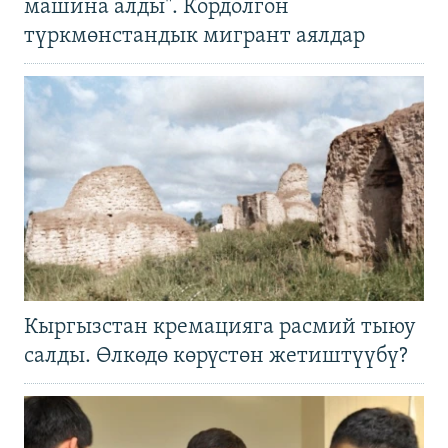
машина алды". Кордолгон
түркмөнстандык мигрант аялдар
Кыргызстан кремацияга расмий тыюу
салды. Өлкөдө көрүстөн жетиштүүбү?