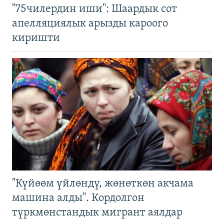
"75чилердин иши": Шаардык сот
апелляциялык арызды кароого
киришти
"Күйөөм үйлөндү, жөнөткөн акчама
машина алды". Кордолгон
түркмөнстандык мигрант аялдар