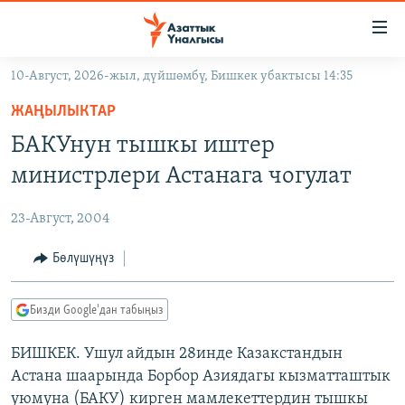
Линктер
Мазмунга
өтүңүз
10-Август, 2026-жыл, дүйшөмбү, Бишкек убактысы 14:35
Навигацияга
ЖАҢЫЛЫКТАР
өтүңүз
ЖАҢЫЛЫКТАР
КЫРГЫЗСТАН
Издөөгө
БАКУнун тышкы иштер
салыңыз
ДҮЙНӨ
КЫРГЫЗСТАН
министрлери Астанага чогулат
УКРАИНА
САЯСАТ
ДҮЙНӨ
23-Август, 2004
АТАЙЫН ИЛИКТӨӨ
ЭКОНОМИКА
БОРБОР АЗИЯ
ТВ ПРОГРАММАЛАР
Бөлүшүңүз
МАДАНИЯТ
ПОДКАСТ
БҮГҮН АЗАТТЫКТА
Бизди Google'дан табыңыз
ӨЗГӨЧӨ ПИКИР
ЭКСПЕРТТЕР ТАЛДАЙТ
БИШКЕК. Ушул айдын 28инде Казакстандын
БИЗ ЖАНА ДҮЙНӨ
Русский
Астана шаарында Борбор Азиядагы кызматташтык
ДАНИСТЕ
уюмуна (БАКУ) кирген мамлекеттердин тышкы