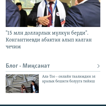
"15 млн долларлык мүлкүн берди".
Конгантиевди абактан алып калган
чечим
Блог - Миңсанат
Ала-Тоо – онлайн таалимдин эл
аралык бешиги болууга тийиш