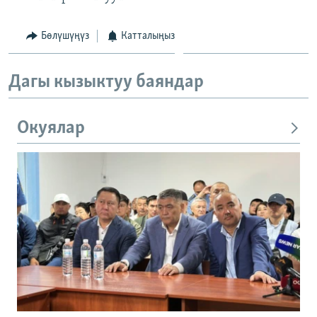
Бөлүшүңүз
Катталыңыз
Дагы кызыктуу баяндар
Окуялар