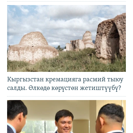
Кыргызстан кремацияга расмий тыюу
салды. Өлкөдө көрүстөн жетиштүүбү?