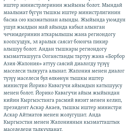
иштер министрлеринин жыйыны болот. Мындай
ОНЛАЙН ШЕРИНЕ
ЭЖЕ-СИҢДИЛЕР
маалымат бүгүн тышкы иштер министрлигинин
АЗАТТЫК+
басма сөз кызматынан алынды. Жыйында уюмдун
ЫҢГАЙСЫЗ СУРООЛОР
ушул жылдын май айында кабыл алынган
чечимдеринин аткарылышы жана региондогу
коопсуздук, эл аралык саясат боюнча пикир
ЭЕ/АРнун бардык сайттары
алышуу болот. Андан тышкары региондогу
кызматташууга Ооганстанды тартуу жана «Борбор
Азия-Жапония» аттуу саясий диалогду түзүү
маселеси талкууга алынат. Жапония менен диалог
түзүү маселеси бул өлкөнүн тышкы иштер
министри Йорико Кавагучи айымдын катышуусу
менен болот. Йорико Кавагучи айым жыйындан
кийин Кыргызстанга расмий визит менен келип,
президент Аскар Акаев, тышкы иштер министри
Аскар Айтматов менен жолугушат. Анда
Кыргызстан менен Жапониянын кызматташтык
маселелери талкууланат.