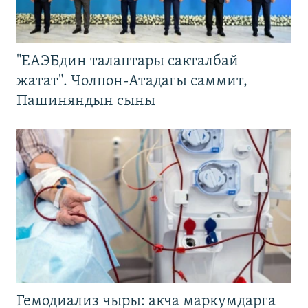
"ЕАЭБдин талаптары сакталбай
жатат". Чолпон-Атадагы саммит,
Пашиняндын сыны
Гемодиализ чыры: акча маркумдарга