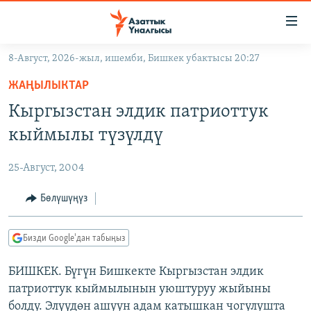
Линктер
Мазмунга
өтүңүз
8-Август, 2026-жыл, ишемби, Бишкек убактысы 20:27
Навигацияга
ЖАҢЫЛЫКТАР
өтүңүз
ЖАҢЫЛЫКТАР
КЫРГЫЗСТАН
Издөөгө
Кыргызстан элдик патриоттук
салыңыз
ДҮЙНӨ
КЫРГЫЗСТАН
кыймылы түзүлдү
УКРАИНА
САЯСАТ
ДҮЙНӨ
25-Август, 2004
АТАЙЫН ИЛИКТӨӨ
ЭКОНОМИКА
БОРБОР АЗИЯ
ТВ ПРОГРАММАЛАР
Бөлүшүңүз
МАДАНИЯТ
ПОДКАСТ
БҮГҮН АЗАТТЫКТА
Бизди Google'дан табыңыз
ӨЗГӨЧӨ ПИКИР
ЭКСПЕРТТЕР ТАЛДАЙТ
БИШКЕК. Бүгүн Бишкекте Кыргызстан элдик
БИЗ ЖАНА ДҮЙНӨ
Русский
патриоттук кыймылынын уюштуруу жыйыны
ДАНИСТЕ
болду. Элүүдөн ашуун адам катышкан чогулушта