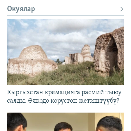
Окуялар
Кыргызстан кремацияга расмий тыюу
салды. Өлкөдө көрүстөн жетиштүүбү?