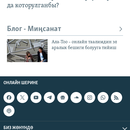
да которулганбы?
Блог - Миңсанат
Ала-Тоо – онлайн таалимдин эл
аралык бешиги болууга тийиш
ОНЛАЙН ШЕРИНЕ
БИЗ ЖӨНҮНДӨ