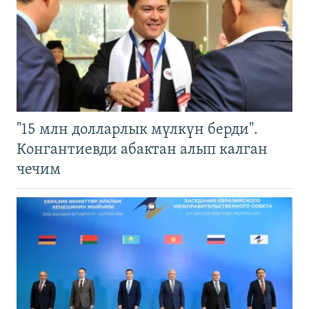
"15 млн долларлык мүлкүн берди".
Конгантиевди абактан алып калган
чечим