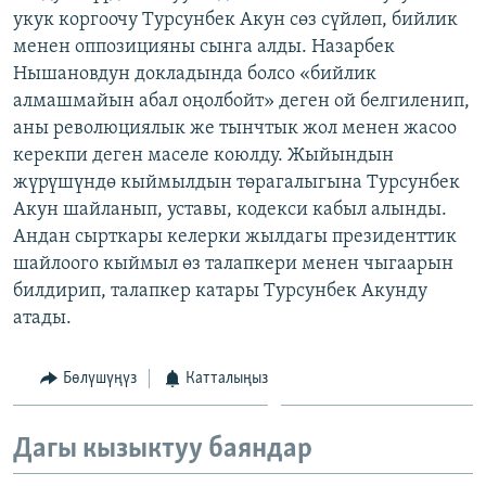
укук коргоочу Турсунбек Акун сөз сүйлөп, бийлик
ОНЛАЙН ШЕРИНЕ
ЭЖЕ-СИҢДИЛЕР
менен оппозицияны сынга алды. Назарбек
АЗАТТЫК+
Нышановдун докладында болсо «бийлик
ЫҢГАЙСЫЗ СУРООЛОР
алмашмайын абал оңолбойт» деген ой белгиленип,
аны революциялык же тынчтык жол менен жасоо
керекпи деген маселе коюлду. Жыйындын
ЭЕ/АРнун бардык сайттары
жүрүшүндө кыймылдын төрагалыгына Турсунбек
Акун шайланып, уставы, кодекси кабыл алынды.
Андан сырткары келерки жылдагы президенттик
шайлоого кыймыл өз талапкери менен чыгаарын
билдирип, талапкер катары Турсунбек Акунду
атады.
Бөлүшүңүз
Катталыңыз
Дагы кызыктуу баяндар