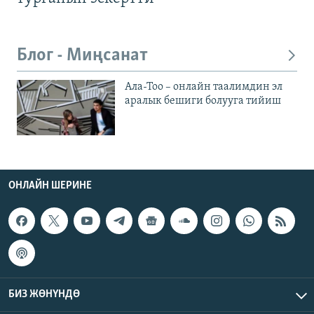
Блог - Миңсанат
Ала-Тоо – онлайн таалимдин эл
аралык бешиги болууга тийиш
ОНЛАЙН ШЕРИНЕ
БИЗ ЖӨНҮНДӨ