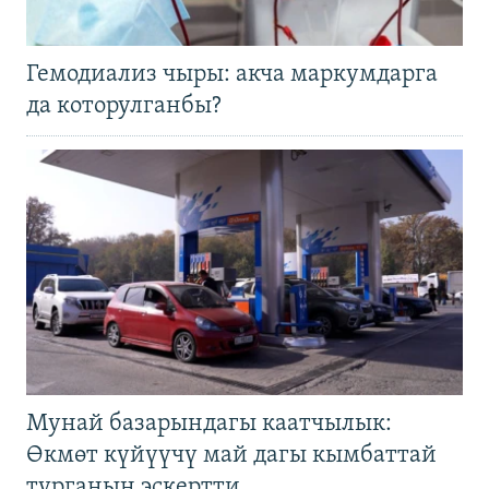
Гемодиализ чыры: акча маркумдарга
да которулганбы?
Мунай базарындагы каатчылык:
Өкмөт күйүүчү май дагы кымбаттай
турганын эскертти