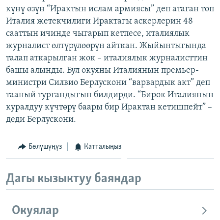
күнү өзүн “Ирактын ислам армиясы” деп атаган топ
ОНЛАЙН ШЕРИНЕ
ЭЖЕ-СИҢДИЛЕР
Италия жетекчилиги Ирактагы аскерлерин 48
АЗАТТЫК+
сааттын ичинде чыгарып кетпесе, италиялык
ЫҢГАЙСЫЗ СУРООЛОР
журналист өлтүрүлөөрүн айткан. Жыйынтыгында
талап аткарылган жок – италиялык журналисттин
башы алынды. Бул окуяны Италиянын премьер-
ЭЕ/АРнун бардык сайттары
министри Силвио Берлускони “варвардык акт” деп
тааный тургандыгын билдирди. “Бирок Италиянын
куралдуу күчтөрү баары бир Ирактан кетишпейт” –
деди Берлускони.
Бөлүшүңүз
Катталыңыз
Дагы кызыктуу баяндар
Окуялар