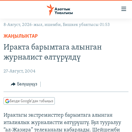
Линктер
Мазмунга
өтүңүз
8-Август, 2026-жыл, ишемби, Бишкек убактысы 01:53
Навигацияга
ЖАҢЫЛЫКТАР
өтүңүз
ЖАҢЫЛЫКТАР
КЫРГЫЗСТАН
Издөөгө
Иракта барымтага алынган
салыңыз
ДҮЙНӨ
КЫРГЫЗСТАН
журналист өлтүрүлдү
УКРАИНА
САЯСАТ
ДҮЙНӨ
27-Август, 2004
АТАЙЫН ИЛИКТӨӨ
ЭКОНОМИКА
БОРБОР АЗИЯ
ТВ ПРОГРАММАЛАР
Бөлүшүңүз
МАДАНИЯТ
ПОДКАСТ
БҮГҮН АЗАТТЫКТА
Бизди Google'дан табыңыз
ӨЗГӨЧӨ ПИКИР
ЭКСПЕРТТЕР ТАЛДАЙТ
Ирактагы экстремисттер барымтага алынган
БИЗ ЖАНА ДҮЙНӨ
Русский
италиялык журналистти өлтүрүштү. Бул тууралуу
ДАНИСТЕ
“ал-Жазира” телеканалы кабарлады. Шейшемби