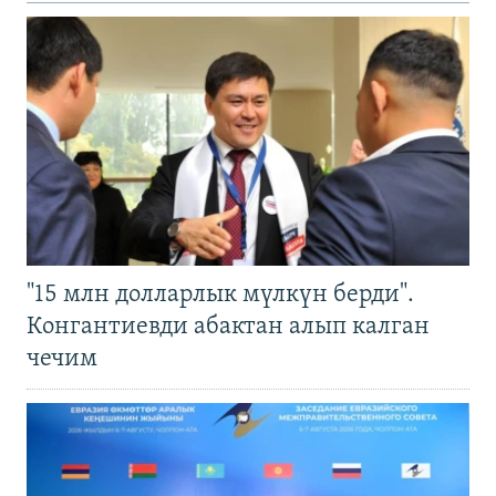
"15 млн долларлык мүлкүн берди".
Конгантиевди абактан алып калган
чечим