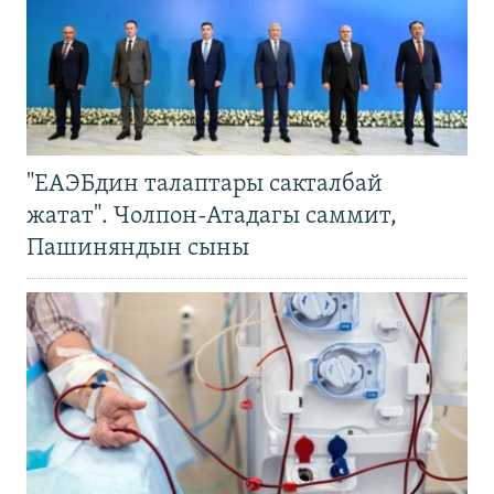
"ЕАЭБдин талаптары сакталбай
жатат". Чолпон-Атадагы саммит,
Пашиняндын сыны