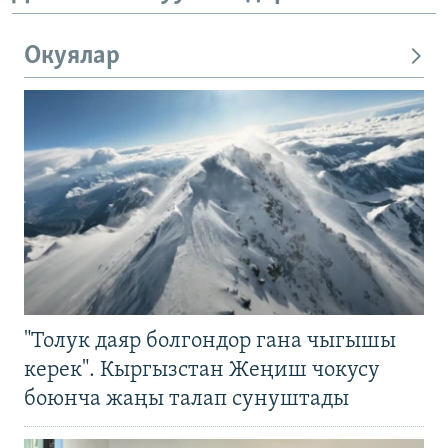
Окуялар
"Толук даяр болгондор гана чыгышы
керек". Кыргызстан Жеңиш чокусу
боюнча жаңы талап сунуштады