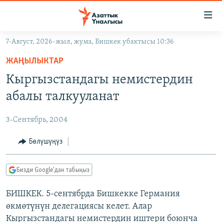
Линктер
Мазмунга
өтүңүз
7-Август, 2026-жыл, жума, Бишкек убактысы 10:36
Навигацияга
ЖАҢЫЛЫКТАР
өтүңүз
ЖАҢЫЛЫКТАР
КЫРГЫЗСТАН
Издөөгө
Кыргызстандагы немистердин
салыңыз
ДҮЙНӨ
КЫРГЫЗСТАН
абалы талкууланат
УКРАИНА
САЯСАТ
ДҮЙНӨ
3-Сентябрь, 2004
АТАЙЫН ИЛИКТӨӨ
ЭКОНОМИКА
БОРБОР АЗИЯ
ТВ ПРОГРАММАЛАР
Бөлүшүңүз
МАДАНИЯТ
ПОДКАСТ
БҮГҮН АЗАТТЫКТА
Бизди Google'дан табыңыз
ӨЗГӨЧӨ ПИКИР
ЭКСПЕРТТЕР ТАЛДАЙТ
БИШКЕК. 5-сентябрда Бишкекке Германия
БИЗ ЖАНА ДҮЙНӨ
Русский
өкмөтүнүн делегациясы келет. Алар
ДАНИСТЕ
Кыргызстандагы немистердин иштери боюнча