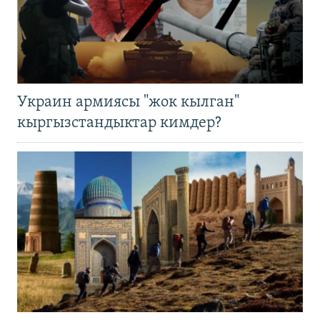
Украин армиясы "жок кылган"
кыргызстандыктар кимдер?