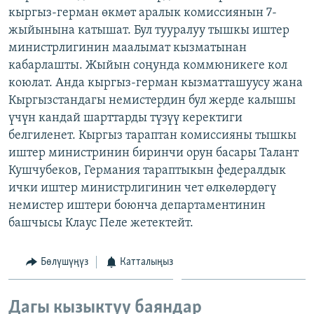
кыргыз-герман өкмөт аралык комиссиянын 7-
ОНЛАЙН ШЕРИНЕ
ЭЖЕ-СИҢДИЛЕР
жыйынына катышат. Бул тууралуу тышкы иштер
АЗАТТЫК+
министрлигинин маалымат кызматынан
ЫҢГАЙСЫЗ СУРООЛОР
кабарлашты. Жыйын соңунда коммюникеге кол
коюлат. Анда кыргыз-герман кызматташуусу жана
Кыргызстандагы немистердин бул жерде калышы
ЭЕ/АРнун бардык сайттары
үчүн кандай шарттарды түзүү керектиги
белгиленет. Кыргыз тараптан комиссияны тышкы
иштер министринин биринчи орун басары Талант
Кушчубеков, Германия тараптыкын федералдык
ички иштер министрлигинин чет өлкөлөрдөгү
немистер иштери боюнча департаментинин
башчысы Клаус Пеле жетектейт.
Бөлүшүңүз
Катталыңыз
Дагы кызыктуу баяндар