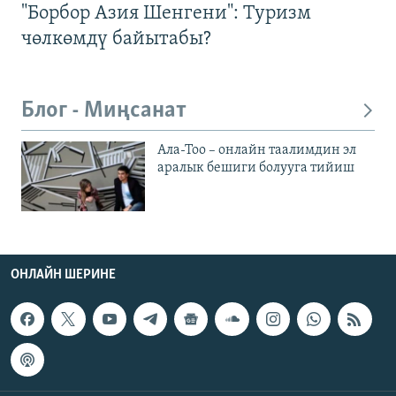
"Борбор Азия Шенгени": Туризм
чөлкөмдү байытабы?
Блог - Миңсанат
Ала-Тоо – онлайн таалимдин эл
аралык бешиги болууга тийиш
ОНЛАЙН ШЕРИНЕ