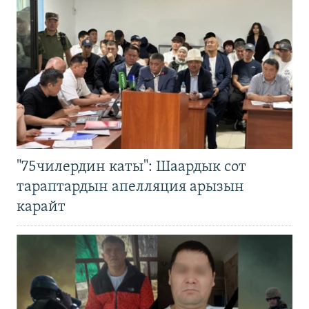
"75чилердин каты": Шаардык сот
тараптардын апелляция арызын
карайт