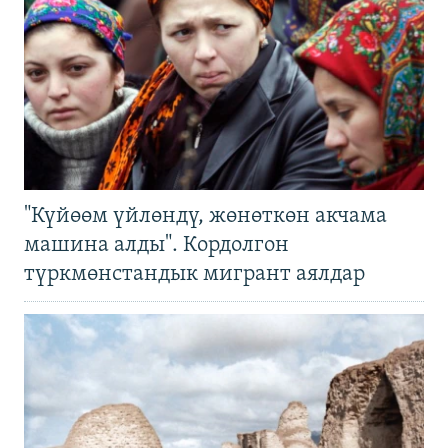
"Күйөөм үйлөндү, жөнөткөн акчама
машина алды". Кордолгон
түркмөнстандык мигрант аялдар