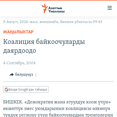
Линктер
Мазмунга
өтүңүз
9-Август, 2026-жыл, жекшемби, Бишкек убактысы 09:43
Навигацияга
ЖАҢЫЛЫКТАР
өтүңүз
ЖАҢЫЛЫКТАР
КЫРГЫЗСТАН
Издөөгө
Коалиция байкоочуларды
салыңыз
ДҮЙНӨ
КЫРГЫЗСТАН
даярдоодо
УКРАИНА
САЯСАТ
ДҮЙНӨ
4-Сентябрь, 2004
АТАЙЫН ИЛИКТӨӨ
ЭКОНОМИКА
БОРБОР АЗИЯ
ТВ ПРОГРАММАЛАР
Бөлүшүңүз
МАДАНИЯТ
ПОДКАСТ
БҮГҮН АЗАТТЫКТА
Бизди Google'дан табыңыз
ӨЗГӨЧӨ ПИКИР
ЭКСПЕРТТЕР ТАЛДАЙТ
БИШКЕК. «Демократия жана атуулдук коом үчүн»
БИЗ ЖАНА ДҮЙНӨ
Русский
өкмөттүк эмес уюмдарынын коалициясы өлкөнүн
ДАНИСТЕ
түндүк региону үчүн байкоочулардын тренерлерин