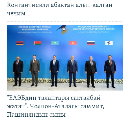
Конгантиевди абактан алып калган
чечим
"ЕАЭБдин талаптары сакталбай
жатат". Чолпон-Атадагы саммит,
Пашиняндын сыны