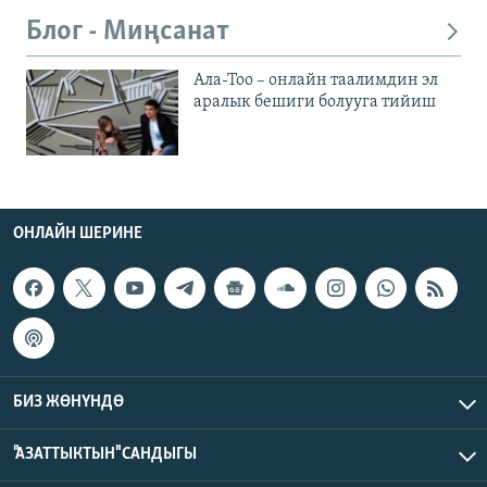
Блог - Миңсанат
Ала-Тоо – онлайн таалимдин эл
аралык бешиги болууга тийиш
ОНЛАЙН ШЕРИНЕ
БИЗ ЖӨНҮНДӨ
"АЗАТТЫКТЫН" САНДЫГЫ