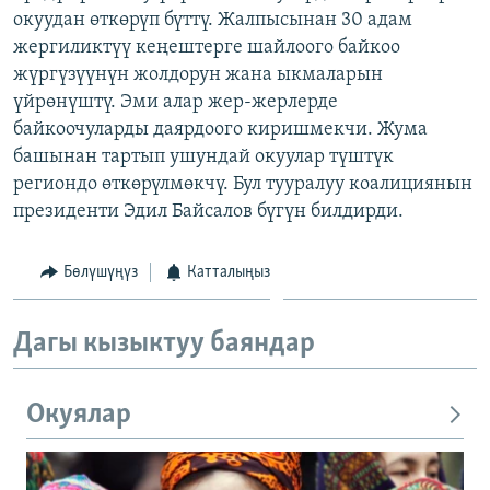
окуудан өткөрүп бүттү. Жалпысынан 30 адам
ОНЛАЙН ШЕРИНЕ
ЭЖЕ-СИҢДИЛЕР
жергиликтүү кеңештерге шайлоого байкоо
АЗАТТЫК+
жүргүзүүнүн жолдорун жана ыкмаларын
ЫҢГАЙСЫЗ СУРООЛОР
үйрөнүштү. Эми алар жер-жерлерде
байкоочуларды даярдоого киришмекчи. Жума
башынан тартып ушундай окуулар түштүк
ЭЕ/АРнун бардык сайттары
региондо өткөрүлмөкчү. Бул тууралуу коалициянын
президенти Эдил Байсалов бүгүн билдирди.
Бөлүшүңүз
Катталыңыз
Дагы кызыктуу баяндар
Окуялар