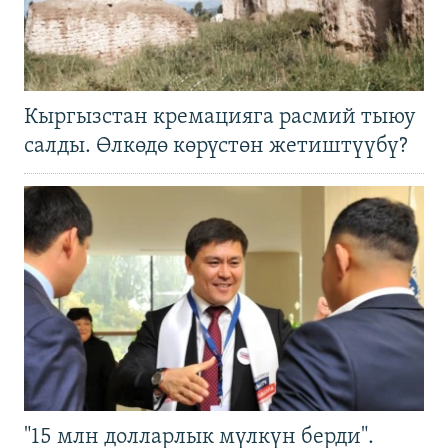
Кыргызстан кремацияга расмий тыюу
салды. Өлкөдө көрүстөн жетиштүүбү?
"15 млн долларлык мүлкүн берди".