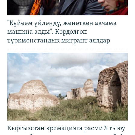
"Күйөөм үйлөндү, жөнөткөн акчама
машина алды". Кордолгон
түркмөнстандык мигрант аялдар
Кыргызстан кремацияга расмий тыюу