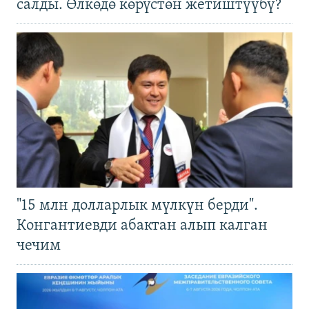
салды. Өлкөдө көрүстөн жетиштүүбү?
"15 млн долларлык мүлкүн берди".
Конгантиевди абактан алып калган
чечим