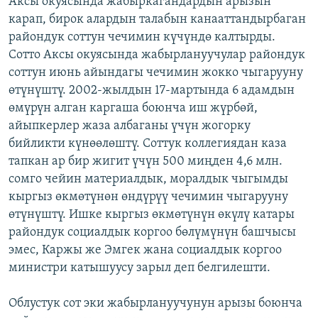
Аксы окуясында жабыркагандардын арызын
ОНЛАЙН ШЕРИНЕ
ЭЖЕ-СИҢДИЛЕР
карап, бирок алардын талабын канааттандырбаган
райондук соттун чечимин күчүндө калтырды.
АЗАТТЫК+
Сотто Аксы окуясында жабырлануучулар райондук
ЫҢГАЙСЫЗ СУРООЛОР
соттун июнь айындагы чечимин жокко чыгарууну
өтүнүштү. 2002-жылдын 17-мартында 6 адамдын
өмүрүн алган каргаша боюнча иш жүрбөй,
ЭЕ/АРнун бардык сайттары
айыпкерлер жаза албаганы үчүн жогорку
бийликти күнөөлөштү. Соттук коллегиядан каза
тапкан ар бир жигит үчүн 500 миңден 4,6 млн.
сомго чейин материалдык, моралдык чыгымды
кыргыз өкмөтүнөн өндүрүү чечимин чыгарууну
өтүнүштү. Ишке кыргыз өкмөтүнүн өкүлү катары
райондук социалдык коргоо бөлүмүнүн башчысы
эмес, Каржы же Эмгек жана социалдык коргоо
министри катышуусу зарыл деп белгилешти.
Облустук сот эки жабырлануучунун арызы боюнча