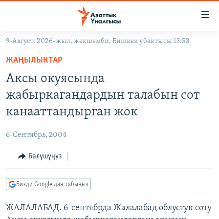
Линктер
Мазмунга
өтүңүз
9-Август, 2026-жыл, жекшемби, Бишкек убактысы 13:53
Навигацияга
ЖАҢЫЛЫКТАР
өтүңүз
ЖАҢЫЛЫКТАР
КЫРГЫЗСТАН
Издөөгө
Аксы окуясында
салыңыз
ДҮЙНӨ
КЫРГЫЗСТАН
жабыркагандардын талабын сот
УКРАИНА
САЯСАТ
ДҮЙНӨ
канааттандырган жок
АТАЙЫН ИЛИКТӨӨ
ЭКОНОМИКА
БОРБОР АЗИЯ
6-Сентябрь, 2004
ТВ ПРОГРАММАЛАР
МАДАНИЯТ
Бөлүшүңүз
ПОДКАСТ
БҮГҮН АЗАТТЫКТА
ӨЗГӨЧӨ ПИКИР
ЭКСПЕРТТЕР ТАЛДАЙТ
Бизди Google'дан табыңыз
БИЗ ЖАНА ДҮЙНӨ
Русский
ЖАЛАЛАБАД. 6-сентябрда Жалалабад облустук соту
ДАНИСТЕ