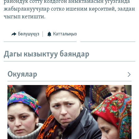
райондук сотту колдогон аныктамасын угузганда
жабырлануучулар сотко ишеним көрсөтпөй, залдан
чыгып кетишти.
Бөлүшүңүз
Катталыңыз
Дагы кызыктуу баяндар
Окуялар