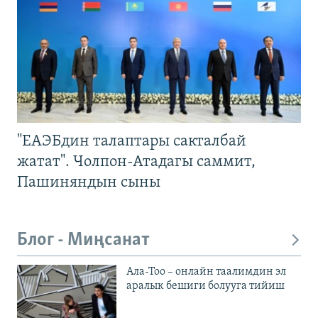
"ЕАЭБдин талаптары сакталбай
жатат". Чолпон-Атадагы саммит,
Пашиняндын сыны
Блог - Миңсанат
Ала-Тоо – онлайн таалимдин эл
аралык бешиги болууга тийиш