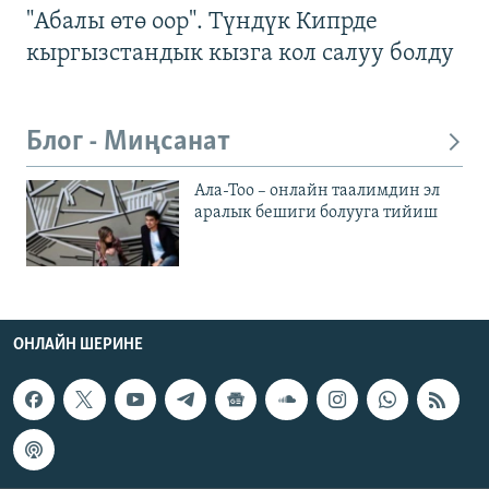
"Абалы өтө оор". Түндүк Кипрде
кыргызстандык кызга кол салуу болду
Блог - Миңсанат
Ала-Тоо – онлайн таалимдин эл
аралык бешиги болууга тийиш
ОНЛАЙН ШЕРИНЕ