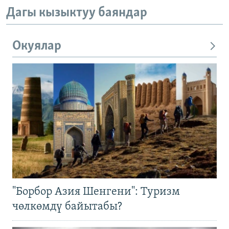
Дагы кызыктуу баяндар
Окуялар
"Борбор Азия Шенгени": Туризм
чөлкөмдү байытабы?