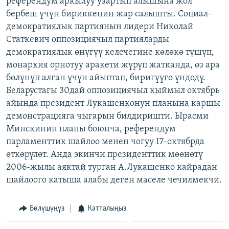
референдум аркылуу узартып алышына жол
ОНЛАЙН ШЕРИНЕ
ЭЖЕ-СИҢДИЛЕР
бербеш үчүн бириккенин жар салышты. Социал-
демократиялык партиянын лидери Николай
АЗАТТЫК+
Статкевич оппозициячыл партияларды
ЫҢГАЙСЫЗ СУРООЛОР
демократиялык өнүгүү келечегине көлөкө түшүп,
монархия орнотуу аракети жүрүп жатканда, өз ара
бөлүнүп алган үчүн айыптап, биригүүгө үндөдү.
ЭЕ/АРнун бардык сайттары
Беларустагы 30дай оппозициячыл кыймыл октябрь
айында президент Лукашенконун планына каршы
демонстрацияга чыгарын билдиришти. Ырасми
Минскинин планы боюнча, референдум
парламенттик шайлоо менен чогуу 17-октябрда
өткөрүлөт. Анда экинчи президенттик мөөнөтү
2006-жылы аяктай турган А.Лукашенко кайрадан
шайлоого катыша алабы деген маселе чечилмекчи.
Бөлүшүңүз
Катталыңыз