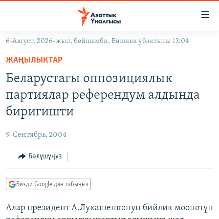
Линктер
Мазмунга
өтүңүз
6-Август, 2026-жыл, бейшемби, Бишкек убактысы 13:04
Навигацияга
ЖАҢЫЛЫКТАР
өтүңүз
ЖАҢЫЛЫКТАР
КЫРГЫЗСТАН
Издөөгө
Беларустагы оппозициялык
салыңыз
ДҮЙНӨ
КЫРГЫЗСТАН
партиялар референдум алдында
УКРАИНА
САЯСАТ
ДҮЙНӨ
биригишти
АТАЙЫН ИЛИКТӨӨ
ЭКОНОМИКА
БОРБОР АЗИЯ
9-Сентябрь, 2004
ТВ ПРОГРАММАЛАР
МАДАНИЯТ
Бөлүшүңүз
ПОДКАСТ
БҮГҮН АЗАТТЫКТА
ӨЗГӨЧӨ ПИКИР
ЭКСПЕРТТЕР ТАЛДАЙТ
Бизди Google'дан табыңыз
БИЗ ЖАНА ДҮЙНӨ
Русский
Алар президент А.Лукашенконун бийлик мөөнөтүн
ДАНИСТЕ