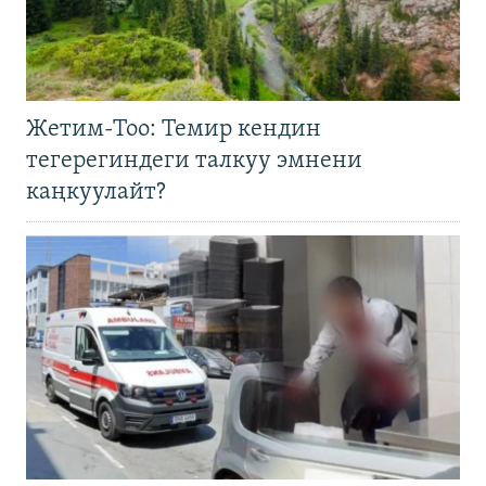
Жетим-Тоо: Темир кендин
тегерегиндеги талкуу эмнени
каңкуулайт?