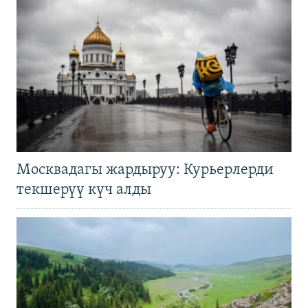
Москвадагы жардыруу: Курьерлерди
текшерүү күч алды