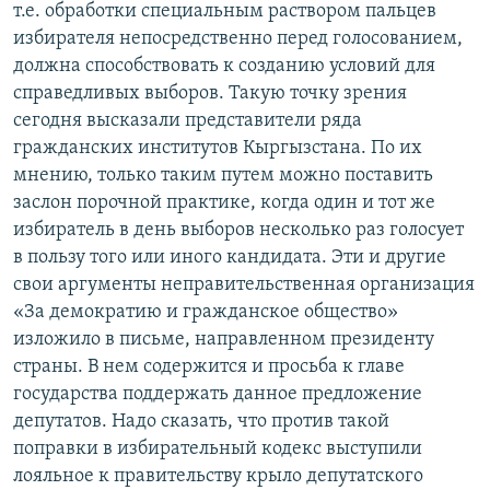
т.е. обработки специальным раствором пальцев
ОНЛАЙН ШЕРИНЕ
ЭЖЕ-СИҢДИЛЕР
избирателя непосредственно перед голосованием,
АЗАТТЫК+
должна способствовать к созданию условий для
справедливых выборов. Такую точку зрения
ЫҢГАЙСЫЗ СУРООЛОР
сегодня высказали представители ряда
гражданских институтов Кыргызстана. По их
ЭЕ/АРнун бардык сайттары
мнению, только таким путем можно поставить
заслон порочной практике, когда один и тот же
избиратель в день выборов несколько раз голосует
в пользу того или иного кандидата. Эти и другие
свои аргументы неправительственная организация
«За демократию и гражданское общество»
изложило в письме, направленном президенту
страны. В нем содержится и просьба к главе
государства поддержать данное предложение
депутатов. Надо сказать, что против такой
поправки в избирательный кодекс выступили
лояльное к правительству крыло депутатского