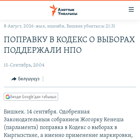
Линктер
Мазмунга
өтүңүз
8-Август, 2026-жыл, ишемби, Бишкек убактысы 21:31
Навигацияга
ЖАҢЫЛЫКТАР
өтүңүз
ПОПРАВКУ В КОДЕКС О ВЫБОРАХ
КЫРГЫЗСТАН
Издөөгө
ПОДДЕРЖАЛИ НПО
салыңыз
ДҮЙНӨ
КЫРГЫЗСТАН
15-Сентябрь, 2004
УКРАИНА
САЯСАТ
ДҮЙНӨ
АТАЙЫН ИЛИКТӨӨ
ЭКОНОМИКА
БОРБОР АЗИЯ
Бөлүшүңүз
ТВ ПРОГРАММАЛАР
МАДАНИЯТ
Бизди Google'дан табыңыз
ПОДКАСТ
БҮГҮН АЗАТТЫКТА
Бишкек. 14 сентября. Одобренная
ӨЗГӨЧӨ ПИКИР
ЭКСПЕРТТЕР ТАЛДАЙТ
Законодательным собранием Жогорку Кенеша
БИЗ ЖАНА ДҮЙНӨ
(парламента) поправка в Кодекс о выборах в
Русский
ДАНИСТЕ
Кыргызстане, а именно применение маркировки,