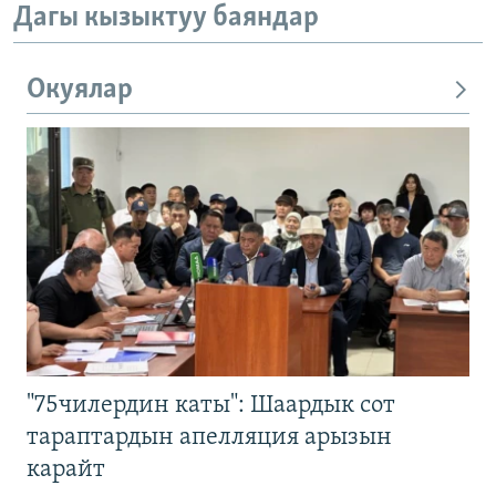
Дагы кызыктуу баяндар
Окуялар
"75чилердин каты": Шаардык сот
тараптардын апелляция арызын
карайт