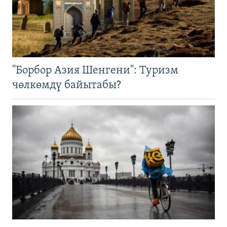
"Борбор Азия Шенгени": Туризм
чөлкөмдү байытабы?