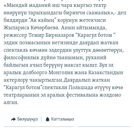
«Мындай маданий иш чара кыргыз театр
ОНЛАЙН ШЕРИНЕ
ЭЖЕ-СИҢДИЛЕР
өнөрүнүн тарыхындагы биринчи саамалык»,- деп
АЗАТТЫК+
билдирди “Ак кайың” корунун жетекчиси
ЫҢГАЙСЫЗ СУРООЛОР
Жыпариса Көчөрбаева. Анын айтымында,
режиссер Темир Бирназаров “Карагул ботом “
элдик поэмасынын негизинде даярдап жаткан
ЭЕ/АРнун бардык сайттары
спектакль көчмөн элдердин улуттук дөөлөттөрүн,
философиялык дүйнө таанымын, руханий
байлыгын ачып берүүнү максат кылат. Бул эл
аралык долбоорго Монголия жана Казакстандын
актерлору чакыртылган.Даярдалып жаткан
“Карагул ботом”спектакли Польшада өтүүчү көчө
театрларынын эл аралык фестивалына жолдомо
алган.
Бөлүшүңүз
Катталыңыз