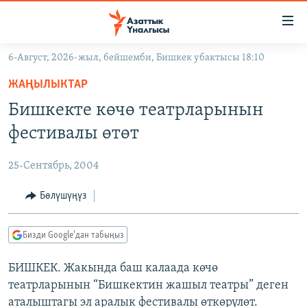
Линктер
Мазмунга
өтүңүз
6-Август, 2026-жыл, бейшемби, Бишкек убактысы 18:10
Навигацияга
ЖАҢЫЛЫКТАР
өтүңүз
ЖАҢЫЛЫКТАР
КЫРГЫЗСТАН
Издөөгө
Бишкекте көчө театрларынын
салыңыз
ДҮЙНӨ
КЫРГЫЗСТАН
фестивалы өтөт
УКРАИНА
САЯСАТ
ДҮЙНӨ
25-Сентябрь, 2004
АТАЙЫН ИЛИКТӨӨ
ЭКОНОМИКА
БОРБОР АЗИЯ
ТВ ПРОГРАММАЛАР
Бөлүшүңүз
МАДАНИЯТ
ПОДКАСТ
БҮГҮН АЗАТТЫКТА
Бизди Google'дан табыңыз
ӨЗГӨЧӨ ПИКИР
ЭКСПЕРТТЕР ТАЛДАЙТ
БИШКЕК. Жакында баш калаада көчө
БИЗ ЖАНА ДҮЙНӨ
Русский
театрларынын “Бишкектин жашыл театры” деген
ДАНИСТЕ
аталыштагы эл аралык фестивалы өткөрүлөт.