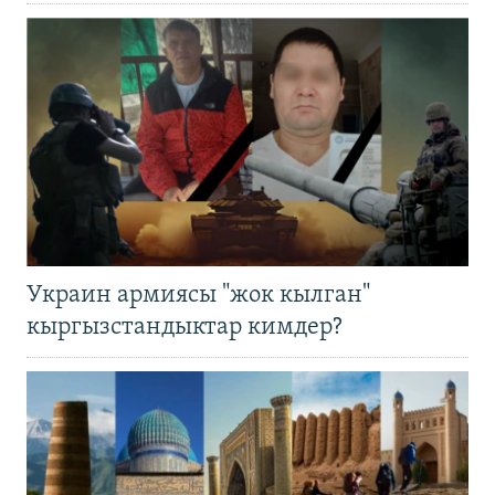
Украин армиясы "жок кылган"
кыргызстандыктар кимдер?