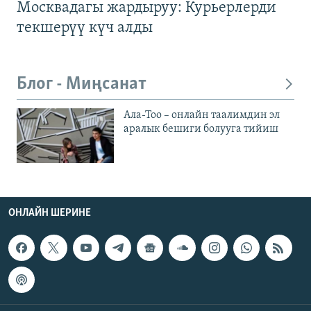
Москвадагы жардыруу: Курьерлерди
текшерүү күч алды
Блог - Миңсанат
Ала-Тоо – онлайн таалимдин эл
аралык бешиги болууга тийиш
ОНЛАЙН ШЕРИНЕ