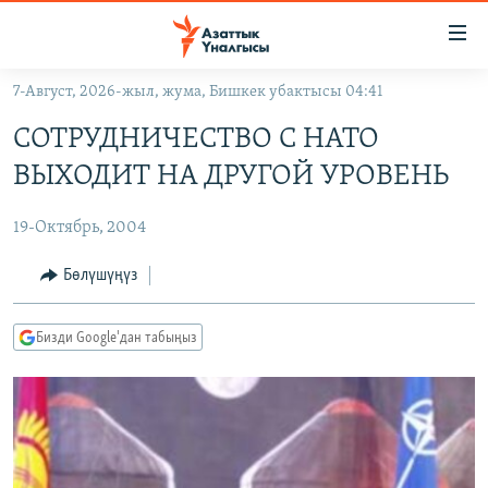
Линктер
Мазмунга
өтүңүз
7-Август, 2026-жыл, жума, Бишкек убактысы 04:41
Навигацияга
ЖАҢЫЛЫКТАР
өтүңүз
СОТРУДНИЧЕСТВО С НАТО
КЫРГЫЗСТАН
Издөөгө
ВЫХОДИТ НА ДРУГОЙ УРОВЕНЬ
салыңыз
ДҮЙНӨ
КЫРГЫЗСТАН
19-Октябрь, 2004
УКРАИНА
САЯСАТ
ДҮЙНӨ
АТАЙЫН ИЛИКТӨӨ
ЭКОНОМИКА
БОРБОР АЗИЯ
Бөлүшүңүз
ТВ ПРОГРАММАЛАР
МАДАНИЯТ
Бизди Google'дан табыңыз
ПОДКАСТ
БҮГҮН АЗАТТЫКТА
ӨЗГӨЧӨ ПИКИР
ЭКСПЕРТТЕР ТАЛДАЙТ
БИЗ ЖАНА ДҮЙНӨ
Русский
ДАНИСТЕ