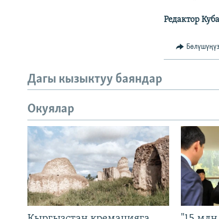
Редактор Куба
Бөлүшүңү
Дагы кызыктуу баяндар
Окуялар
Кыргызстан кремацияга
"15 мл