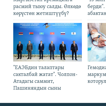
расмий тыюу салды. Өлкөдө
берди"
көрүстөн жетиштүүбү?
абакта
"ЕАЭБдин талаптары
Гемоди
сакталбай жатат". Чолпон-
маркум
Атадагы саммит,
котору
Пашиняндын сыны