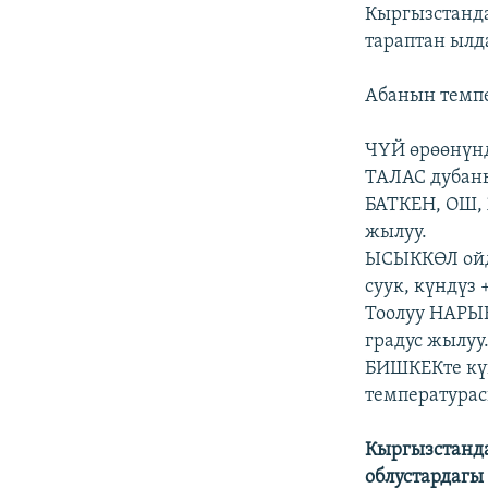
ЭЖЕ-СИҢДИЛЕР
Кыргызстанда
тараптан ылд
АЗАТТЫК+
ЫҢГАЙСЫЗ СУРООЛОР
Абанын темп
ЧҮЙ өрөөнүндө
ТАЛАС дубанын
БАТКЕН, ОШ, 
жылуу.
ЫСЫККӨЛ ойду
суук, күндүз 
Тоолуу НАРЫНд
градус жылуу
БИШКЕКте күн 
температурасы
Кыргызстанда
облустардагы