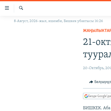
Линктер
Мазмунга
өтүңүз
Издөө
8-Август, 2026-жыл, ишемби, Бишкек убактысы 16:26
ЖАҢЫЛЫКТАР
Навигацияга
өтүңүз
ЖАҢЫЛЫКТА
КЫРГЫЗСТАН
Издөөгө
21-ок
ДҮЙНӨ
КЫРГЫЗСТАН
салыңыз
УКРАИНА
САЯСАТ
ДҮЙНӨ
туура
АТАЙЫН ИЛИКТӨӨ
ЭКОНОМИКА
БОРБОР АЗИЯ
ТВ ПРОГРАММАЛАР
МАДАНИЯТ
20-Октябрь, 20
ПОДКАСТ
БҮГҮН АЗАТТЫКТА
Бөлүшүңү
ӨЗГӨЧӨ ПИКИР
ЭКСПЕРТТЕР ТАЛДАЙТ
БИЗ ЖАНА ДҮЙНӨ
Бизди Google'д
ДАНИСТЕ
БИШКЕК. Аба 