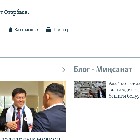
т Оторбаев.
з
Катталыңыз
Принтер
Блог - Миңсанат
Ала-Тоо – онл
таалимдин эл
бешиги болуу
н долларлык мүлкүн