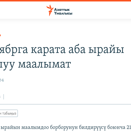
Р
тябрга карата аба ырайы
луу маалымат
04
з
ан табыңыз
ырайын маалымдоо борборунун билдирүүсү боюнча 21