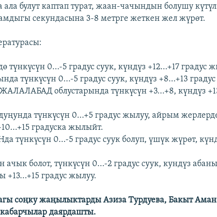
 ала булут каптап турат, жаан-чачындын болушу күтү
амдыгы секундасына 3-8 метрге жеткен жел жүрөт.
ературасы:
 түнкүсүн 0...-5 градус суук, күндүз +12...+17 градус ж
да түнкүсүн 0...-5 градус суук, күндүз +8...+13 градус
ЖАЛАЛАБАД облустарында түнкүсүн +3...+8, күндүз +13.
ңунда түнкүсүн 0...+5 градус жылуу, айрым жерлерде 
+10...+15 градуска жылыйт.
а түнкүсүн 0...-5 градус суук болуп, үшүк жүрөт, күнд
.
ачык болот, түнкүсүн 0...-2 градус суук, кундүз абан
 +13...+15 градус жылуу.
гы соңку жаңылыктарды Азиза Турдуева, Бакыт Аман
 кабарчылар даярдашты.