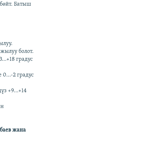
лбөйт. Батыш
ылуу.
 жылуу болот.
..+18 градус
0...-2 градус
үз +9...+14
ын
баев жана