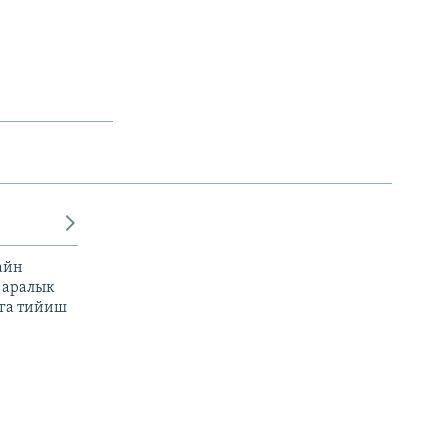
айн
 аралык
га тийиш