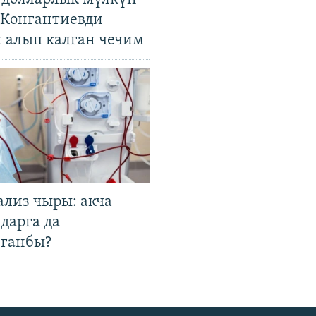
. Конгантиевди
н алып калган чечим
ализ чыры: акча
дарга да
лганбы?