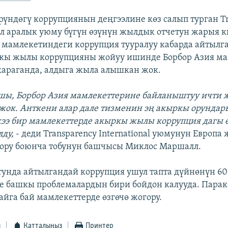
рүндөгү коррупциянын деңгээлине көз салып турган T
l эл аралык уюму бүгүн өзүнүн жылдык отчетун жарыя 
 мамлекетиндеги коррупция тууралуу кабарда айтылг
кы жылы коррупцияны жойуу ишинде Борбор Азия ма
араганда, алдыга жыла алышкан жок.
шы, Борбор Азия мамлекеттерине байланыштуу ичти
 жок. Анткени алар дале тизменин эң акыркы орундар
 кээ бир мамлекеттерде акыркы жылы коррупция дагы 
лду,
- деди Transparency International уюмунун Европа
ору боюнча тобунун башчысы Миклос Маршалл.
унда айтылгандай коррупция ушул тапта дүйнөнүн 60
 башкы проблемалардын бири бойдон калууда. Парак
айга бай мамлекеттерде өзгөчө жогору.
з
Катталыңыз
Принтер