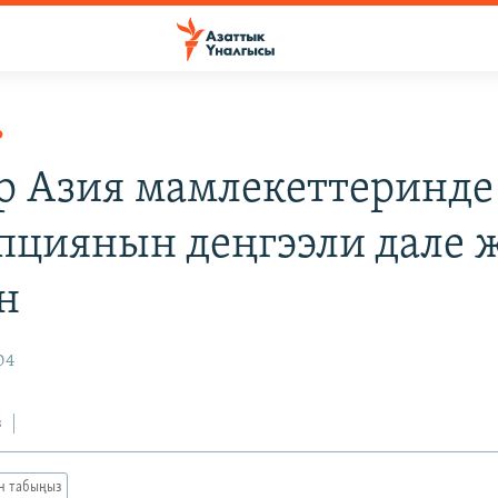
Р
р Азия мамлекеттеринде
пциянын деңгээли дале 
н
04
з
ан табыңыз