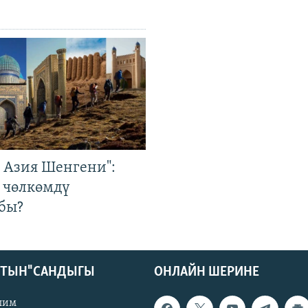
р Азия Шенгени":
 чөлкөмдү
бы?
КТЫН" САНДЫГЫ
ОНЛАЙН ШЕРИНЕ
лим