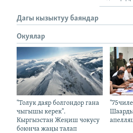
Дагы кызыктуу баяндар
Окуялар
"Толук даяр болгондор гана
"75чиле
чыгышы керек".
Шаарды
Кыргызстан Жеңиш чокусу
апелля
боюнча жаңы талап