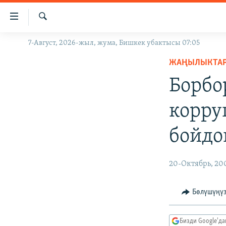
Линктер
Мазмунга
өтүңүз
Издөө
7-Август, 2026-жыл, жума, Бишкек убактысы 07:05
ЖАҢЫЛЫКТАР
Навигацияга
өтүңүз
ЖАҢЫЛЫКТА
КЫРГЫЗСТАН
Издөөгө
Борбо
ДҮЙНӨ
КЫРГЫЗСТАН
салыңыз
УКРАИНА
САЯСАТ
ДҮЙНӨ
корру
АТАЙЫН ИЛИКТӨӨ
ЭКОНОМИКА
БОРБОР АЗИЯ
бойдо
ТВ ПРОГРАММАЛАР
МАДАНИЯТ
ПОДКАСТ
БҮГҮН АЗАТТЫКТА
20-Октябрь, 20
ӨЗГӨЧӨ ПИКИР
ЭКСПЕРТТЕР ТАЛДАЙТ
БИЗ ЖАНА ДҮЙНӨ
Бөлүшүңү
ДАНИСТЕ
Бизди Google'д