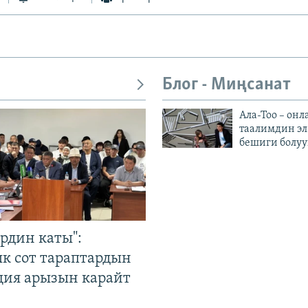
Блог - Миңсанат
Ала-Тоо – онл
таалимдин эл
бешиги болуу
рдин каты":
к сот тараптардын
ция арызын карайт