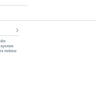
айн
 аралык
га тийиш