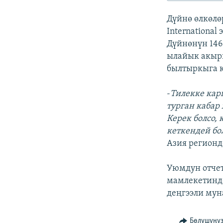
ЭЖЕ-СИҢДИЛЕР
Дүйнө өлкөлө
АЗАТТЫК+
Internationa
ЫҢГАЙСЫЗ СУРООЛОР
Дүйнөнүн 146
ылайык акыр
былтыркыга к
-
Тилекке кар
турган кабар
Керек болсо,
кеткендей бо
Азия регионд
Уюмдун отчет
мамлекетинде
деңгээли мун
Бөлүшүңү