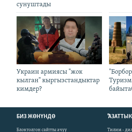
сунуштады
Украин армиясы "жок
"Борбо
кылган" кыргызстандыктар
Туризм
кимдер?
байыта
БИЗ ЖӨНҮНДӨ
"АЗАТТЫ
Блоктолгон сайтты ачуу
Тилим - ди