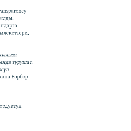
ransparency
кылды.
андарга
млекеттери,
 жылыта
ында турушат.
өсүп
 жана Борбор
ордуктун