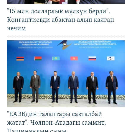
"15 млн долларлык мүлкүн берди".
Конгантиевди абактан алып калган
чечим
"ЕАЭБдин талаптары сакталбай
жатат". Чолпон-Атадагы саммит,
Пашиняндын сыны