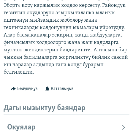
Эберт» кору каржылык колдоо көрсөттү. Райондук
ОНЛАЙН ШЕРИНЕ
ЭЖЕ-СИҢДИЛЕР
гезиттин өкүлдөрүнө азыркы талапка ылайык
АЗАТТЫК+
иштөөнүн мыйзамдык жоболору жана
ЫҢГАЙСЫЗ СУРООЛОР
техникаларды колдонуунун ыкмалары үйрөтүлдү.
Алар басмаканалар эскирип, жаңы жабдууларга,
финансылык колдоолорго жана жаш кадрларга
ЭЕ/АРнун бардык сайттары
муктаж экендиктерин билдиришти. Аптасына бир
чыккан басылмаларга жергиликтүү бийлик саясий
иш чаралар алдында гана көңүл бурарын
белгилешти.
Бөлүшүңүз
Катталыңыз
Дагы кызыктуу баяндар
Окуялар