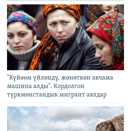
"Күйөөм үйлөндү, жөнөткөн акчама
машина алды". Кордолгон
түркмөнстандык мигрант аялдар