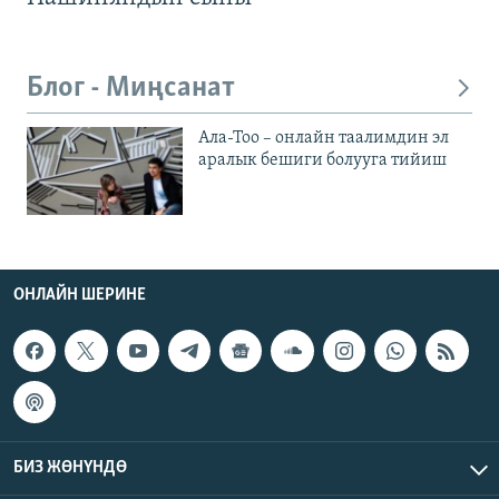
Блог - Миңсанат
Ала-Тоо – онлайн таалимдин эл
аралык бешиги болууга тийиш
ОНЛАЙН ШЕРИНЕ
БИЗ ЖӨНҮНДӨ