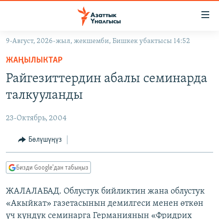
Линктер
Мазмунга
өтүңүз
9-Август, 2026-жыл, жекшемби, Бишкек убактысы 14:52
Навигацияга
ЖАҢЫЛЫКТАР
өтүңүз
ЖАҢЫЛЫКТАР
КЫРГЫЗСТАН
Издөөгө
Райгезиттердин абалы семинарда
салыңыз
ДҮЙНӨ
КЫРГЫЗСТАН
талкууланды
УКРАИНА
САЯСАТ
ДҮЙНӨ
23-Октябрь, 2004
АТАЙЫН ИЛИКТӨӨ
ЭКОНОМИКА
БОРБОР АЗИЯ
ТВ ПРОГРАММАЛАР
Бөлүшүңүз
МАДАНИЯТ
ПОДКАСТ
БҮГҮН АЗАТТЫКТА
Бизди Google'дан табыңыз
ӨЗГӨЧӨ ПИКИР
ЭКСПЕРТТЕР ТАЛДАЙТ
ЖАЛАЛАБАД. Облустук бийликтин жана облустук
БИЗ ЖАНА ДҮЙНӨ
Русский
«Акыйкат» газетасынын демилгеси менен өткөн
ДАНИСТЕ
үч күндүк семинарга Германиянын «Фридрих