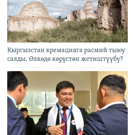
Кыргызстан кремацияга расмий тыюу
салды. Өлкөдө көрүстөн жетиштүүбү?