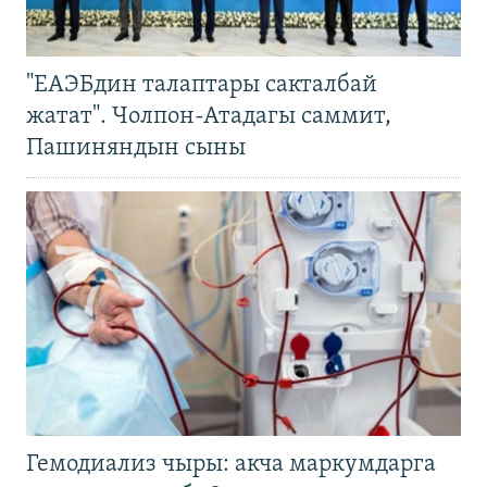
"ЕАЭБдин талаптары сакталбай
жатат". Чолпон-Атадагы саммит,
Пашиняндын сыны
Гемодиализ чыры: акча маркумдарга