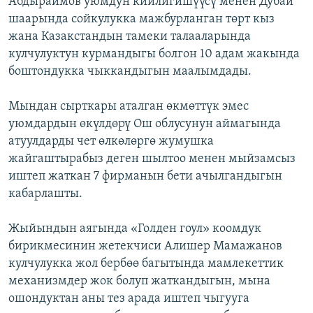
Абдыраимов уюмдун кийлигишүүсү менен Дубай
ОНЛАЙН ШЕРИНЕ
ЭЖЕ-СИҢДИЛЕР
шаарында сойкулукка мажбурланган төрт кыз
жана Казакстандын тамеки талааларында
АЗАТТЫК+
кулчулуктун курмандыгы болгон 10 адам жакында
ЫҢГАЙСЫЗ СУРООЛОР
боштондукка чыккандыгын маалымдады.
Мындан сырткары аталган өкмөттүк эмес
ЭЕ/АРнун бардык сайттары
уюмдардын өкүлдөрү Ош облусунун аймагында
атуулдарды чет өлкөлөргө жумушка
жайгаштырабыз деген шылтоо менен мыйзамсыз
иштеп жаткан 7 фирманын бети ачылгандыгын
кабарлашты.
Жыйындын аягында «Голден гоул» коомдук
бирикмесинин жетекчиси Алишер Мамажанов
кулчулукка жол бербөө багытында мамлекеттик
механизмдер жок болуп жаткандыгын, мына
ошондуктан аны тез арада иштеп чыгууга