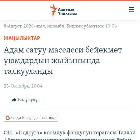
Линктер
Мазмунга
өтүңүз
8-Август, 2026-жыл, ишемби, Бишкек убактысы 10:06
Навигацияга
ЖАҢЫЛЫКТАР
өтүңүз
ЖАҢЫЛЫКТАР
КЫРГЫЗСТАН
Издөөгө
Адам сатуу маселеси бейөкмөт
салыңыз
ДҮЙНӨ
КЫРГЫЗСТАН
уюмдардын жыйынында
УКРАИНА
САЯСАТ
ДҮЙНӨ
талкууланды
АТАЙЫН ИЛИКТӨӨ
ЭКОНОМИКА
БОРБОР АЗИЯ
23-Октябрь, 2004
ТВ ПРОГРАММАЛАР
МАДАНИЯТ
Бөлүшүңүз
ПОДКАСТ
БҮГҮН АЗАТТЫКТА
ӨЗГӨЧӨ ПИКИР
ЭКСПЕРТТЕР ТАЛДАЙТ
Бизди Google'дан табыңыз
БИЗ ЖАНА ДҮЙНӨ
Русский
ОШ. «Подруга» коомдук фондунун төрагасы Таалай
ДАНИСТЕ