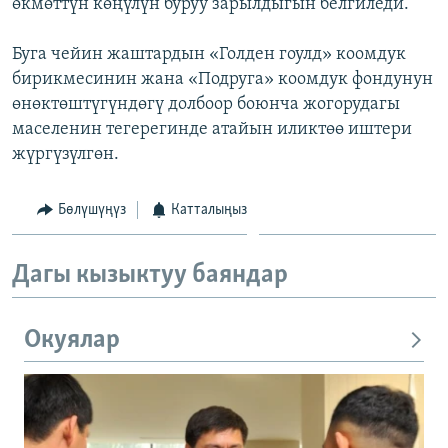
өкмөттүн көңүлүн буруу зарылдыгын белгиледи.
Буга чейин жаштардын «Голден гоулд» коомдук
бирикмесинин жана «Подруга» коомдук фондунун
өнөктөштүгүндөгү долбоор боюнча жогорудагы
маселенин тегерегинде атайын иликтөө иштери
жүргүзүлгөн.
Бөлүшүңүз
Катталыңыз
Дагы кызыктуу баяндар
Окуялар