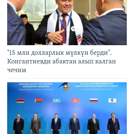
"15 млн долларлык мүлкүн берди".
Конгантиевди абактан алып калган
чечим