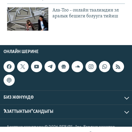
Ала-Тоо – онлайн таалимдин эл
аралык бешиги болууга тийиш
ОНЛАЙН ШЕРИНЕ
БИЗ ЖӨНҮНДӨ
"АЗАТТЫКТЫН" САНДЫГЫ
Азаттык үналгысы © 2026 RFE/RL, Inc. Бардык укуктар