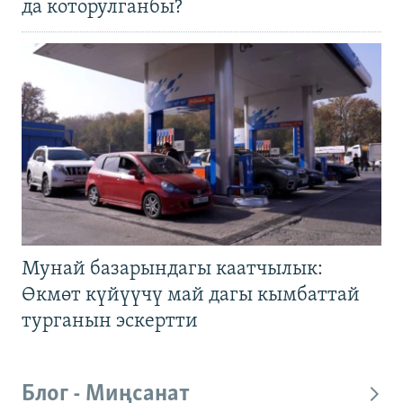
да которулганбы?
Мунай базарындагы каатчылык:
Өкмөт күйүүчү май дагы кымбаттай
турганын эскертти
Блог - Миңсанат