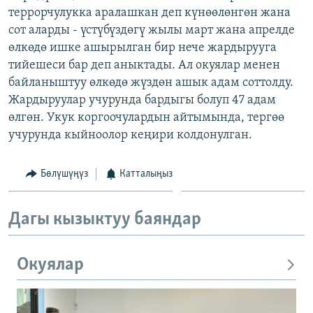
террорчулукка аралашкан деп күнөөлөнгөн жана
ОНЛАЙН ШЕРИНЕ
ЭЖЕ-СИҢДИЛЕР
сот аларды - үстүбүздөгү жылы март жана апрелде
АЗАТТЫК+
өлкөдө ишке ашырылган бир нече жардырууга
ЫҢГАЙСЫЗ СУРООЛОР
тийешеси бар деп аныктады. Ал окуялар менен
байланыштуу өлкөдө жүздөн ашык адам соттолду.
Жардыруулар учурунда бардыгы болуп 47 адам
ЭЕ/АРнун бардык сайттары
өлгөн. Укук коргоочулардын айтымында, тергөө
учурунда кыйноолор кеңири колдонулган.
Бөлүшүңүз
Катталыңыз
Дагы кызыктуу баяндар
Окуялар