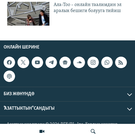
Ала-Тоо – онлайн таалимдин эл
аралык бешиги болууга тийиш
ОНЛАЙН ШЕРИНЕ
БИЗ ЖӨНҮНДӨ
"АЗАТТЫКТЫН" САНДЫГЫ
Азаттык үналгысы © 2026 RFE/RL, Inc. Бардык укуктар
корголгон.