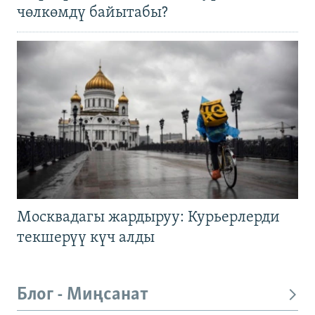
чөлкөмдү байытабы?
Москвадагы жардыруу: Курьерлерди
текшерүү күч алды
Блог - Миңсанат