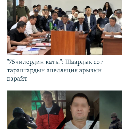
"75чилердин каты": Шаардык сот
тараптардын апелляция арызын
карайт