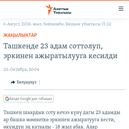
Линктер
Мазмунга
өтүңүз
6-Август, 2026-жыл, бейшемби, Бишкек убактысы 15:22
Навигацияга
ЖАҢЫЛЫКТАР
өтүңүз
ЖАҢЫЛЫКТАР
КЫРГЫЗСТАН
Издөөгө
Ташкенде 23 адам соттолуп,
салыңыз
ДҮЙНӨ
КЫРГЫЗСТАН
эркинен ажыратылууга кесилди
УКРАИНА
САЯСАТ
ДҮЙНӨ
23-Октябрь, 2004
АТАЙЫН ИЛИКТӨӨ
ЭКОНОМИКА
БОРБОР АЗИЯ
ТВ ПРОГРАММАЛАР
Бөлүшүңүз
МАДАНИЯТ
ПОДКАСТ
БҮГҮН АЗАТТЫКТА
Бизди Google'дан табыңыз
ӨЗГӨЧӨ ПИКИР
ЭКСПЕРТТЕР ТАЛДАЙТ
Ташкен шаардык соту кечээ күнү дагы 23 адамды
БИЗ ЖАНА ДҮЙНӨ
Русский
ар башка мөөнөткө эркинен ажыратууга кести,
ДАНИСТЕ
өкүмдүн эң катаалы - 18 жыл абак. Алар