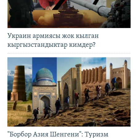
Украин армиясы жок кылган
кыргызстандыктар кимдер?
"Борбор Азия Шенгени": Туризм