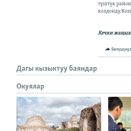
ЭЖЕ-СИҢДИЛЕР
түштүк район
колдонду.Коз
АЗАТТЫК+
ЫҢГАЙСЫЗ СУРООЛОР
Кечки жаңылы
Бөлүшүңү
Дагы кызыктуу баяндар
Окуялар