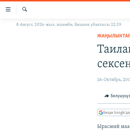
Линктер
Мазмунга
өтүңүз
Издөө
8-Август, 2026-жыл, ишемби, Бишкек убактысы 22:29
ЖАҢЫЛЫКТАР
Навигацияга
өтүңүз
ЖАҢЫЛЫКТА
КЫРГЫЗСТАН
Издөөгө
Таила
ДҮЙНӨ
КЫРГЫЗСТАН
салыңыз
УКРАИНА
САЯСАТ
ДҮЙНӨ
сексе
АТАЙЫН ИЛИКТӨӨ
ЭКОНОМИКА
БОРБОР АЗИЯ
ТВ ПРОГРАММАЛАР
МАДАНИЯТ
26-Октябрь, 20
ПОДКАСТ
БҮГҮН АЗАТТЫКТА
Бөлүшүңү
ӨЗГӨЧӨ ПИКИР
ЭКСПЕРТТЕР ТАЛДАЙТ
БИЗ ЖАНА ДҮЙНӨ
Бизди Google'д
ДАНИСТЕ
Ырасмий маал