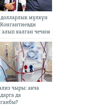
н долларлык мүлкүн
. Конгантиевди
н алып калган чечим
ализ чыры: акча
дарга да
лганбы?