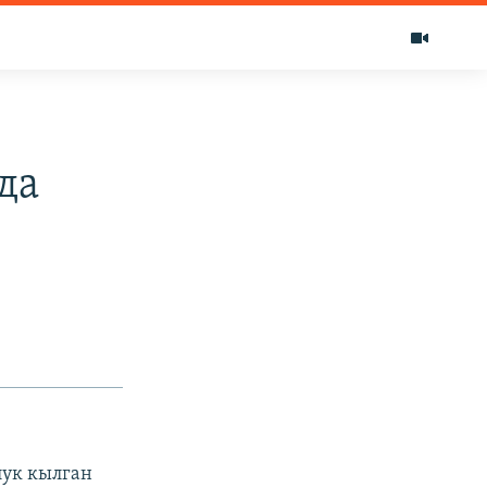
да
лук кылган