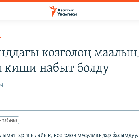
Р
нддагы козголоң маалын
н киши набыт болду
04
з
ан табыңыз
ыматтарга ылайык, козголоң мусулмандар басымдуу