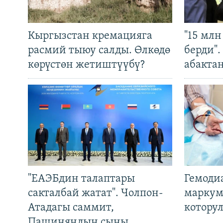
Кыргызстан кремацияга
"15 мл
расмий тыюу салды. Өлкөдө
берди"
көрүстөн жетиштүүбү?
абакта
"ЕАЭБдин талаптары
Гемоди
сакталбай жатат". Чолпон-
маркум
Атадагы саммит,
котору
Пашиняндын сыны