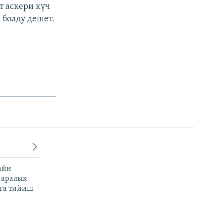
т аскери күч
 болду дешет.
айн
 аралык
га тийиш