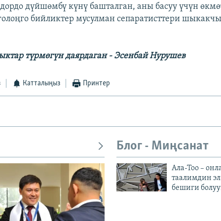
дордо дүйшөмбү күнү башталган, аны басуу үчүн өкмө
голоңго бийликтер мусулман сепаратисттери шыкакчы
ктар түрмөгүн даярдаган - Эсенбай Нурушев
з
Катталыңыз
Принтер
Блог - Миңсанат
Ала-Тоо – онл
таалимдин эл
бешиги болуу