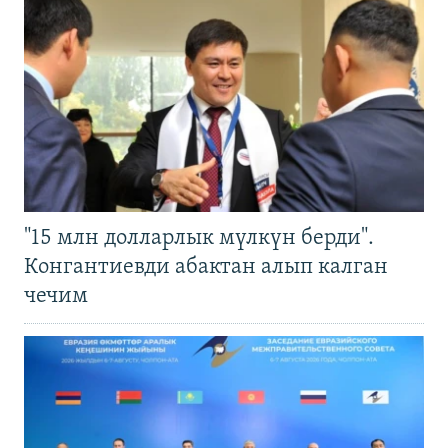
"15 млн долларлык мүлкүн берди".
Конгантиевди абактан алып калган
чечим