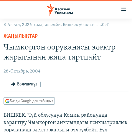
Линктер
Мазмунга
өтүңүз
8-Август, 2026-жыл, ишемби, Бишкек убактысы 20:41
Навигацияга
ЖАҢЫЛЫКТАР
өтүңүз
ЖАҢЫЛЫКТАР
КЫРГЫЗСТАН
Издөөгө
Чымкоргон ооруканасы электр
салыңыз
ДҮЙНӨ
КЫРГЫЗСТАН
жарыгынан жапа тартпайт
УКРАИНА
САЯСАТ
ДҮЙНӨ
28-Октябрь, 2004
АТАЙЫН ИЛИКТӨӨ
ЭКОНОМИКА
БОРБОР АЗИЯ
ТВ ПРОГРАММАЛАР
Бөлүшүңүз
МАДАНИЯТ
ПОДКАСТ
БҮГҮН АЗАТТЫКТА
Бизди Google'дан табыңыз
ӨЗГӨЧӨ ПИКИР
ЭКСПЕРТТЕР ТАЛДАЙТ
БИШКЕК. Чүй облусунун Кемин районунда
БИЗ ЖАНА ДҮЙНӨ
Русский
караштуу Чымкоргон айылындагы психиатриялык
ДАНИСТЕ
ооруканада электр жарыгы өчүрүлбөйт. Бул