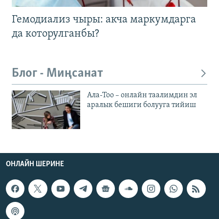
Гемодиализ чыры: акча маркумдарга
да которулганбы?
Блог - Миңсанат
Ала-Тоо – онлайн таалимдин эл
аралык бешиги болууга тийиш
ОНЛАЙН ШЕРИНЕ