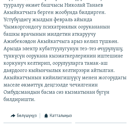
тууралуу өкмөт башчысы Николай Танаев
ОНЛАЙН ШЕРИНЕ
ЭЖЕ-СИҢДИЛЕР
Акыйкатчыга берген жообунда билдирген.
АЗАТТЫК+
Үстүбүздөгү жылдын февраль айында
ЫҢГАЙСЫЗ СУРООЛОР
Чымкоргондогу психатриялык оорукананын
башкы врачынын милдетин аткаруучу
Ажибековдон Акыйкатчыга арыз келип түшкөн.
ЭЕ/АРнун бардык сайттары
Арызда электр кубаттуулугунун тез-тез өчүрүлүшү,
түнкүсүн оорукана кызматкерлеринин иштешине
коркунуч келтирип, оорулууларга тамак-аш
даярдоого кыйынчылык келтирээри айтылган.
Акыйкатчынын кийилигишүүсү менен жогорудагы
маселе өкмөттүк деңгээлде чечилгенин
Омбудсмандын басма сөз кызматынан бүгүн
билдиришти.
Бөлүшүңүз
Катталыңыз