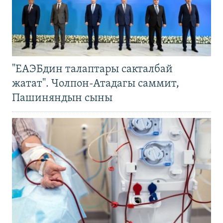
"ЕАЭБдин талаптары сакталбай
жатат". Чолпон-Атадагы саммит,
Пашиняндын сыны