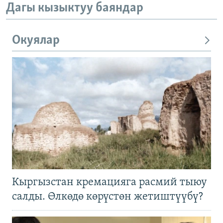
Дагы кызыктуу баяндар
Окуялар
Кыргызстан кремацияга расмий тыюу
салды. Өлкөдө көрүстөн жетиштүүбү?