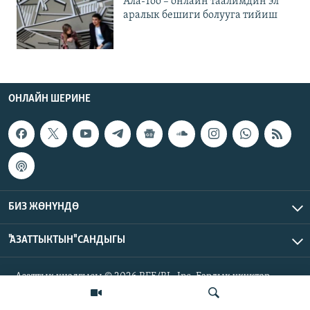
Ала-Тоо – онлайн таалимдин эл
аралык бешиги болууга тийиш
ОНЛАЙН ШЕРИНЕ
БИЗ ЖӨНҮНДӨ
"АЗАТТЫКТЫН" САНДЫГЫ
Азаттык үналгысы © 2026 RFE/RL, Inc. Бардык укуктар
корголгон.