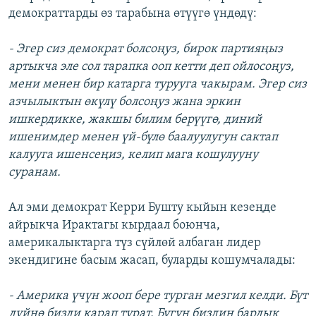
демократтарды өз тарабына өтүүгө үндөдү:
- Эгер сиз демократ болсоңуз, бирок партияңыз
артыкча эле сол тарапка ооп кетти деп ойлосоңуз,
мени менен бир катарга турууга чакырам. Эгер сиз
азчылыктын өкүлү болсоңуз жана эркин
ишкердикке, жакшы билим берүүгө, диний
ишенимдер менен үй-бүлө баалуулугун сактап
калууга ишенсеңиз, келип мага кошулууну
суранам.
Ал эми демократ Керри Бушту кыйын кезеңде
айрыкча Ирактагы кырдаал боюнча,
америкалыктарга түз сүйлөй албаган лидер
экендигине басым жасап, буларды кошумчалады:
- Америка үчүн жооп бере турган мезгил келди. Бүт
дүйнө бизди карап турат. Бүгүн биздин бардык