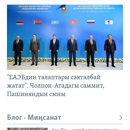
"ЕАЭБдин талаптары сакталбай
жатат". Чолпон-Атадагы саммит,
Пашиняндын сыны
Блог - Миңсанат