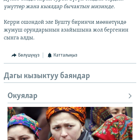
үмүттөр жана кыялдар бычактын мизинде.
Керри ошондой эле Бушту биринчи мөөнөтүндө
жумуш орундарынын азайышына жол бергенин
сынга алды.
Бөлүшүңүз
Катталыңыз
Дагы кызыктуу баяндар
Окуялар