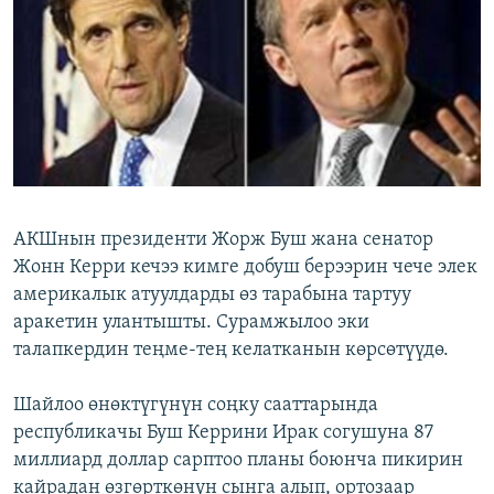
ОНЛАЙН ШЕРИНЕ
ЭЖЕ-СИҢДИЛЕР
АЗАТТЫК+
ЫҢГАЙСЫЗ СУРООЛОР
ЭЕ/АРнун бардык сайттары
АКШнын президенти Жорж Буш жана сенатор
Жонн Керри кечээ кимге добуш берээрин чече элек
америкалык атуулдарды өз тарабына тартуу
аракетин улантышты. Сурамжылоо эки
талапкердин теңме-тең келатканын көрсөтүүдө.
Шайлоо өнөктүгүнүн соңку сааттарында
республикачы Буш Керрини Ирак согушуна 87
миллиард доллар сарптоо планы боюнча пикирин
кайрадан өзгөрткөнүн сынга алып, ортозаар