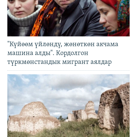
"Күйөөм үйлөндү, жөнөткөн акчама
машина алды". Кордолгон
түркмөнстандык мигрант аялдар