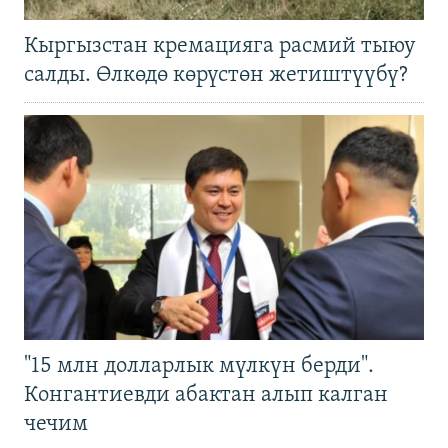
Кыргызстан кремацияга расмий тыюу
салды. Өлкөдө көрүстөн жетиштүүбү?
"15 млн долларлык мүлкүн берди".
Конгантиевди абактан алып калган
чечим