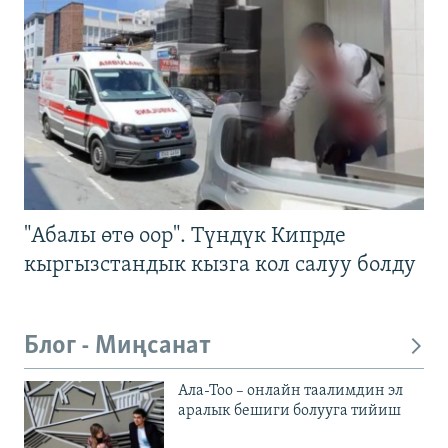
"Абалы өтө оор". Түндүк Кипрде
кыргызстандык кызга кол салуу болду
Блог - Миңсанат
Ала-Тоо – онлайн таалимдин эл
аралык бешиги болууга тийиш