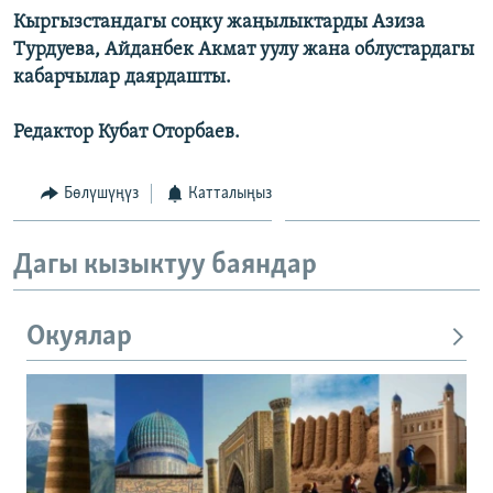
Кыргызстандагы соңку жаңылыктарды Азиза
Турдуева, Айданбек Акмат уулу жана облустардагы
кабарчылар даярдашты.
Редактор Кубат Оторбаев.
Бөлүшүңүз
Катталыңыз
Дагы кызыктуу баяндар
Окуялар