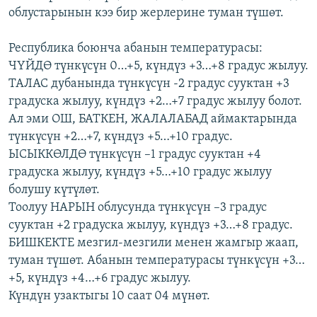
облустарынын кээ бир жерлерине туман түшөт.
ОНЛАЙН ШЕРИНЕ
ЭЖЕ-СИҢДИЛЕР
АЗАТТЫК+
Республика боюнча абанын температурасы:
ЫҢГАЙСЫЗ СУРООЛОР
ЧҮЙДӨ түнкүсүн 0…+5, күндүз +3…+8 градус жылуу.
ТАЛАС дубанында түнкүсүн -2 градус сууктан +3
градуска жылуу, күндүз +2…+7 градус жылуу болот.
ЭЕ/АРнун бардык сайттары
Ал эми ОШ, БАТКЕН, ЖАЛАЛАБАД аймактарында
түнкүсүн +2…+7, күндүз +5…+10 градус.
ЫСЫККӨЛДӨ түнкүсүн –1 градус сууктан +4
градуска жылуу, күндүз +5…+10 градус жылуу
болушу күтүлөт.
Тоолуу НАРЫН облусунда түнкүсүн –3 градус
сууктан +2 градуска жылуу, күндүз +3…+8 градус.
БИШКЕКТЕ мезгил-мезгили менен жамгыр жаап,
туман түшөт. Абанын температурасы түнкүсүн +3…
+5, күндүз +4…+6 градус жылуу.
Күндүн узактыгы 10 саат 04 мүнөт.