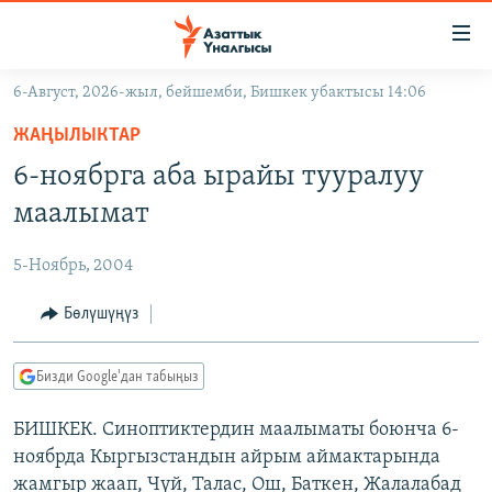
Линктер
Мазмунга
өтүңүз
6-Август, 2026-жыл, бейшемби, Бишкек убактысы 14:06
Навигацияга
ЖАҢЫЛЫКТАР
өтүңүз
ЖАҢЫЛЫКТАР
КЫРГЫЗСТАН
Издөөгө
6-ноябрга аба ырайы тууралуу
салыңыз
ДҮЙНӨ
КЫРГЫЗСТАН
маалымат
УКРАИНА
САЯСАТ
ДҮЙНӨ
5-Ноябрь, 2004
АТАЙЫН ИЛИКТӨӨ
ЭКОНОМИКА
БОРБОР АЗИЯ
ТВ ПРОГРАММАЛАР
Бөлүшүңүз
МАДАНИЯТ
ПОДКАСТ
БҮГҮН АЗАТТЫКТА
Бизди Google'дан табыңыз
ӨЗГӨЧӨ ПИКИР
ЭКСПЕРТТЕР ТАЛДАЙТ
БИШКЕК. Синоптиктердин маалыматы боюнча 6-
БИЗ ЖАНА ДҮЙНӨ
Русский
ноябрда Кыргызстандын айрым аймактарында
ДАНИСТЕ
жамгыр жаап, Чүй, Талас, Ош, Баткен, Жалалабад