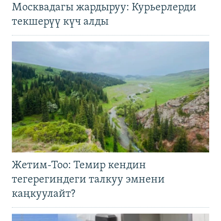
Москвадагы жардыруу: Курьерлерди
текшерүү күч алды
Жетим-Тоо: Темир кендин
тегерегиндеги талкуу эмнени
каңкуулайт?