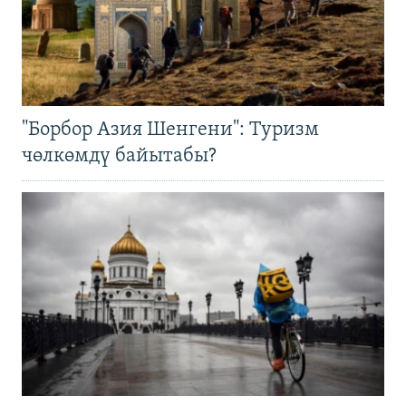
"Борбор Азия Шенгени": Туризм
чөлкөмдү байытабы?