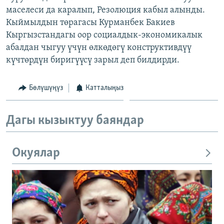
маселеси да каралып, Резолюция кабыл алынды.
Кыймылдын төрагасы Курманбек Бакиев
Кыргызстандагы оор социалдык-экономикалык
абалдан чыгуу үчүн өлкөдөгү конструктивдүү
күчтөрдүн биригүүсү зарыл деп билдирди.
Бөлүшүңүз
Катталыңыз
Дагы кызыктуу баяндар
Окуялар