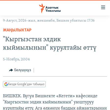
Линктер
Мазмунга
өтүңүз
9-Август, 2026-жыл, жекшемби, Бишкек убактысы 17:36
Навигацияга
ЖАҢЫЛЫКТАР
өтүңүз
ЖАҢЫЛЫКТАР
КЫРГЫЗСТАН
Издөөгө
"Кыргызстан элдик
салыңыз
ДҮЙНӨ
КЫРГЫЗСТАН
кыймылынын" курултайы өттү
УКРАИНА
САЯСАТ
ДҮЙНӨ
5-Ноябрь, 2004
АТАЙЫН ИЛИКТӨӨ
ЭКОНОМИКА
БОРБОР АЗИЯ
ТВ ПРОГРАММАЛАР
Бөлүшүңүз
МАДАНИЯТ
ПОДКАСТ
БҮГҮН АЗАТТЫКТА
Бизди Google'дан табыңыз
ӨЗГӨЧӨ ПИКИР
ЭКСПЕРТТЕР ТАЛДАЙТ
БИШКЕК. Бүгүн Бишкекте «Кегети» кафесинде
БИЗ ЖАНА ДҮЙНӨ
Русский
"Кыргызстан элдик кыймылынын" уюштуруу
ДАНИСТЕ
курултайы өттү. Ага өлкөнүн бардык аймактарынан