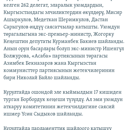
келген 262 делегат, эларалык уюмдардын,
ОНЛАЙН ШЕРИНЕ
ЭЖЕ-СИҢДИЛЕР
Кыргызстандагы элчиликтердин өкүлдөрү, Мисир
АЗАТТЫК+
Ашыркулов, Медеткан Шеримкулов, Дастан
ЫҢГАЙСЫЗ СУРООЛОР
Сарыгулов өңдүү саясатчылар катышты. Уюмдун
төрагалыгына экс-премьер-министр, Жогорку
Кеңештин депутаты Курманбек Бакиев шайланды.
ЭЕ/АРнун бардык сайттары
Анын орун басарлары болуп экс-министр Ишенгүл
Болжурова, «Асаба» партиясынын төрагасы
Азимбек Бекназаров жана Кыргызстан
коммунисттер партиясынын жетекчилеринин
бири Николай Байло шайланды.
Курултайда ошондой эле кыймылдын 17 кишиден
турган Борбордук кеңеши түзүлдү. Ал эми уюмдун
аткаруу комитетинин жетекчилдигине саясий
ишмер Үсөн Сыдыков шайланды.
Курултайда парламенттик шайлоого катышуу