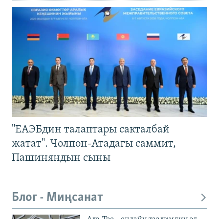
"ЕАЭБдин талаптары сакталбай
жатат". Чолпон-Атадагы саммит,
Пашиняндын сыны
Блог - Миңсанат