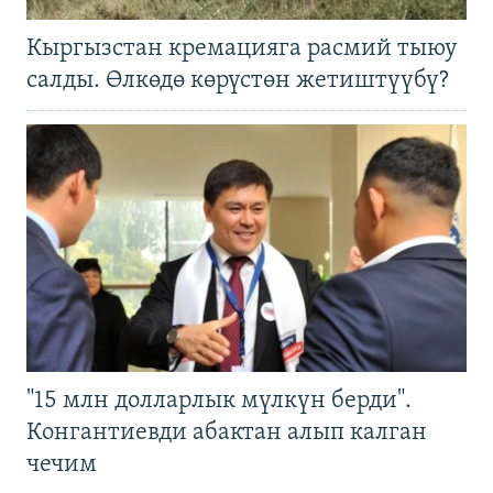
Кыргызстан кремацияга расмий тыюу
салды. Өлкөдө көрүстөн жетиштүүбү?
"15 млн долларлык мүлкүн берди".
Конгантиевди абактан алып калган
чечим