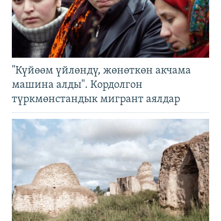
"Күйөөм үйлөндү, жөнөткөн акчама
машина алды". Кордолгон
түркмөнстандык мигрант аялдар