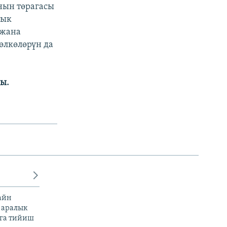
ынын төрагасы
лык
 жана
өлкөлөрүн да
ы.
айн
 аралык
га тийиш