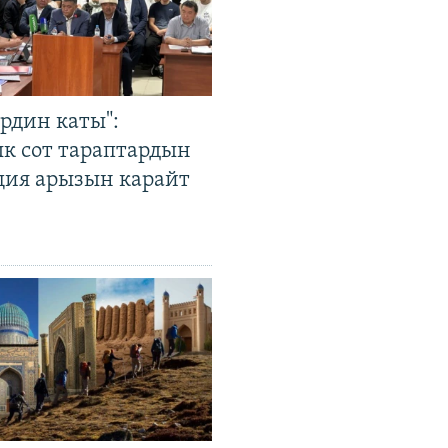
рдин каты":
к сот тараптардын
ция арызын карайт