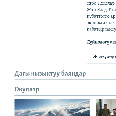
ЭЖЕ-СИҢДИЛЕР
евро 1 долла
Жан Клод Тр
АЗАТТЫК+
кубаттоого а
ЫҢГАЙСЫЗ СУРООЛОР
экономикалык
кабатырланту
Дүйнөдөгү а
Бөлүшүңү
Дагы кызыктуу баяндар
Окуялар