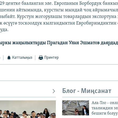
р 29 центке бааланган эле. Европанын Борбордук банк
ишенин айтымында, курстагы мындай чоң айрымачы
рзыбайт. Курстун жогорулашы товарлардын экспортуна
 өсүүгө тоскоолдук кылгандыктан Евробиримдиктин 
уда.
кыркы жаңылыктарды Прагадан Улан Эшматов даярдад
з
Катталыңыз
Принтер
Блог - Миңсанат
Ала-Тоо – онл
таалимдин эл
бешиги болуу