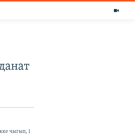
данат
кке чыгып, 1