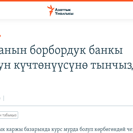
Р
анын борбордук банкы
ун күчтөнүүсүнө тынчыз
з
ан табыңыз
лык каржы базарында курс мурда болуп көрбөгөндөй че