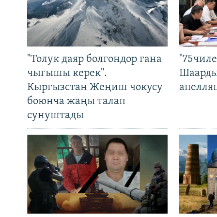
"Толук даяр болгондор гана
"75чиле
чыгышы керек".
Шаарды
Кыргызстан Жеңиш чокусу
апелля
боюнча жаңы талап
сунуштады