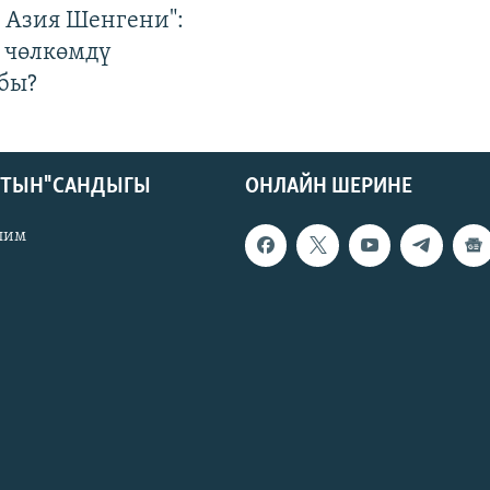
р Азия Шенгени":
 чөлкөмдү
бы?
КТЫН" САНДЫГЫ
ОНЛАЙН ШЕРИНЕ
лим