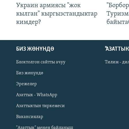
Украин армиясы "жок
"Борбо
кылган" кыргызстандыктар
Туризм
кимдер?
байыта
БИЗ ЖӨНҮНДӨ
"АЗАТТЫ
Блоктолгон сайтты ачуу
Тилим - ди
Биз жөнүндө
Русский
Эрежелер
Азаттык - WhatsApp
ОНЛАЙН ШЕРИНЕ
Азаттыктын тиркемеси
Вакансиялар
"Азаттык" менен байланыш