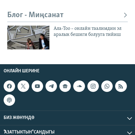
Блог - Миңсанат
Ала-Тоо – онлайн таалимдин эл
аралык бешиги болууга тийиш
ОНЛАЙН ШЕРИНЕ
БИЗ ЖӨНҮНДӨ
"АЗАТТЫКТЫН" САНДЫГЫ