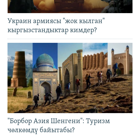
Украин армиясы "жок кылган"
кыргызстандыктар кимдер?
"Борбор Азия Шенгени": Туризм
чөлкөмдү байытабы?