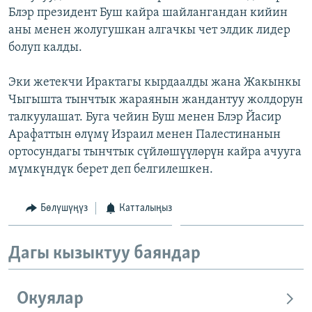
Блэр президент Буш кайра шайлангандан кийин
ОНЛАЙН ШЕРИНЕ
ЭЖЕ-СИҢДИЛЕР
аны менен жолугушкан алгачкы чет элдик лидер
АЗАТТЫК+
болуп калды.
ЫҢГАЙСЫЗ СУРООЛОР
Эки жетекчи Ирактагы кырдаалды жана Жакынкы
Чыгышта тынчтык жараянын жандантуу жолдорун
ЭЕ/АРнун бардык сайттары
талкуулашат. Буга чейин Буш менен Блэр Йасир
Арафаттын өлүмү Израил менен Палестинанын
ортосундагы тынчтык сүйлөшүүлөрүн кайра ачууга
мүмкүндүк берет деп белгилешкен.
Бөлүшүңүз
Катталыңыз
Дагы кызыктуу баяндар
Окуялар