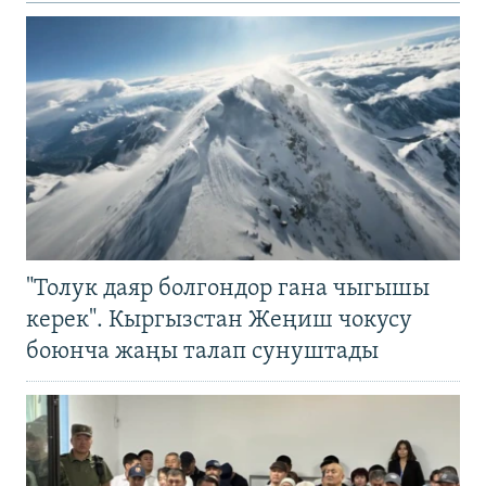
"Толук даяр болгондор гана чыгышы
керек". Кыргызстан Жеңиш чокусу
боюнча жаңы талап сунуштады