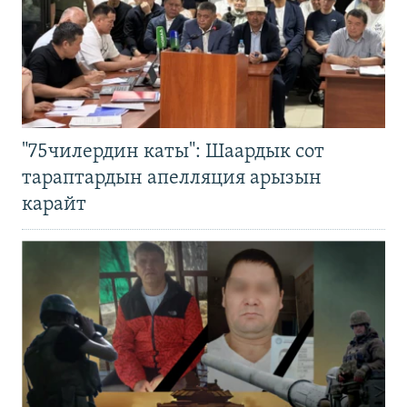
"75чилердин каты": Шаардык сот
тараптардын апелляция арызын
карайт