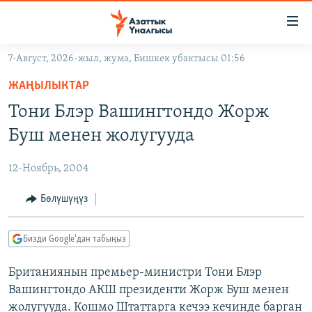
Линктер
Мазмунга
өтүңүз
7-Август, 2026-жыл, жума, Бишкек убактысы 01:56
Навигацияга
ЖАҢЫЛЫКТАР
өтүңүз
ЖАҢЫЛЫКТАР
КЫРГЫЗСТАН
Издөөгө
Тони Блэр Вашингтондо Жорж
салыңыз
ДҮЙНӨ
КЫРГЫЗСТАН
Буш менен жолугууда
УКРАИНА
САЯСАТ
ДҮЙНӨ
12-Ноябрь, 2004
АТАЙЫН ИЛИКТӨӨ
ЭКОНОМИКА
БОРБОР АЗИЯ
ТВ ПРОГРАММАЛАР
Бөлүшүңүз
МАДАНИЯТ
ПОДКАСТ
БҮГҮН АЗАТТЫКТА
Бизди Google'дан табыңыз
ӨЗГӨЧӨ ПИКИР
ЭКСПЕРТТЕР ТАЛДАЙТ
Британиянын премьер-министри Тони Блэр
БИЗ ЖАНА ДҮЙНӨ
Русский
Вашингтондо АКШ президенти Жорж Буш менен
ДАНИСТЕ
жолугууда. Кошмо Штаттарга кечээ кечинде барган