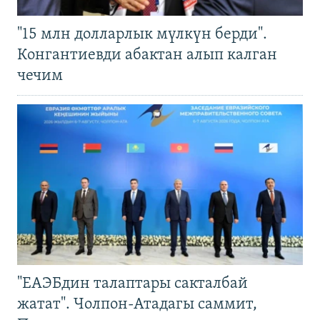
"15 млн долларлык мүлкүн берди".
Конгантиевди абактан алып калган
чечим
"ЕАЭБдин талаптары сакталбай
жатат". Чолпон-Атадагы саммит,