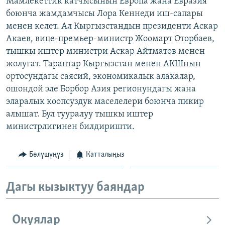
Мамлекеттик катчысынын Европа жана Евразия
ОНЛАЙН ШЕРИНЕ
ЭЖЕ-СИҢДИЛЕР
боюнча жамдамчысы Лора Кеннеди иш-сапары
менен келет. Ал Кыргызстандын президенти Аскар
АЗАТТЫК+
Акаев, вице-премьер-министр Жоомарт Оторбаев,
ЫҢГАЙСЫЗ СУРООЛОР
тышкы иштер министри Аскар Айтматов менен
жолугат. Тараптар Кыргызстан менен АКШнын
ортосундагы саясий, экономикалык алакалар,
ЭЕ/АРнун бардык сайттары
ошондой эле Борбор Азия регионундагы жана
эларалык коопсуздук маселелери боюнча пикир
алышат. Бул тууралуу тышкы иштер
министрлигинен билдиришти.
Бөлүшүңүз
Катталыңыз
Дагы кызыктуу баяндар
Окуялар