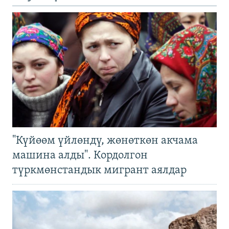
"Күйөөм үйлөндү, жөнөткөн акчама
машина алды". Кордолгон
түркмөнстандык мигрант аялдар