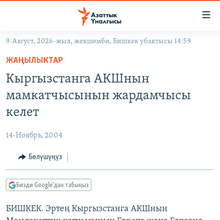
Линктер
Мазмунга
өтүңүз
9-Август, 2026-жыл, жекшемби, Бишкек убактысы 14:59
Навигацияга
ЖАҢЫЛЫКТАР
өтүңүз
ЖАҢЫЛЫКТАР
КЫРГЫЗСТАН
Издөөгө
Кыргызстанга АКШнын
салыңыз
ДҮЙНӨ
КЫРГЫЗСТАН
мамкатчысынын жардамчысы
УКРАИНА
САЯСАТ
ДҮЙНӨ
келет
АТАЙЫН ИЛИКТӨӨ
ЭКОНОМИКА
БОРБОР АЗИЯ
14-Ноябрь, 2004
ТВ ПРОГРАММАЛАР
МАДАНИЯТ
Бөлүшүңүз
ПОДКАСТ
БҮГҮН АЗАТТЫКТА
ӨЗГӨЧӨ ПИКИР
ЭКСПЕРТТЕР ТАЛДАЙТ
Бизди Google'дан табыңыз
БИЗ ЖАНА ДҮЙНӨ
Русский
БИШКЕК. Эртең Кыргызстанга АКШнын
ДАНИСТЕ