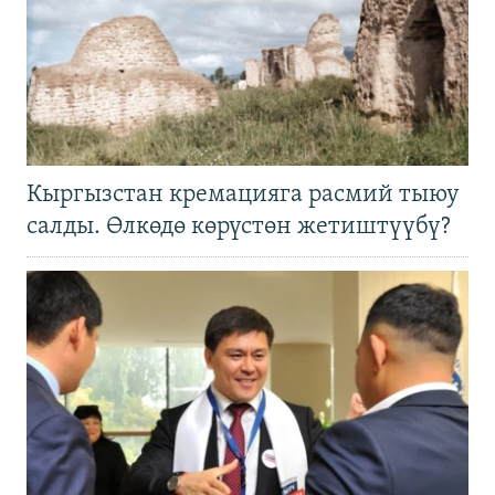
Кыргызстан кремацияга расмий тыюу
салды. Өлкөдө көрүстөн жетиштүүбү?