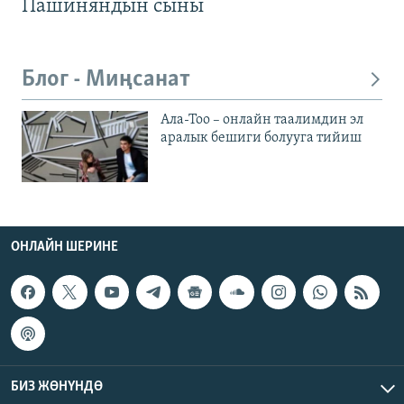
Пашиняндын сыны
Блог - Миңсанат
Ала-Тоо – онлайн таалимдин эл
аралык бешиги болууга тийиш
ОНЛАЙН ШЕРИНЕ
БИЗ ЖӨНҮНДӨ