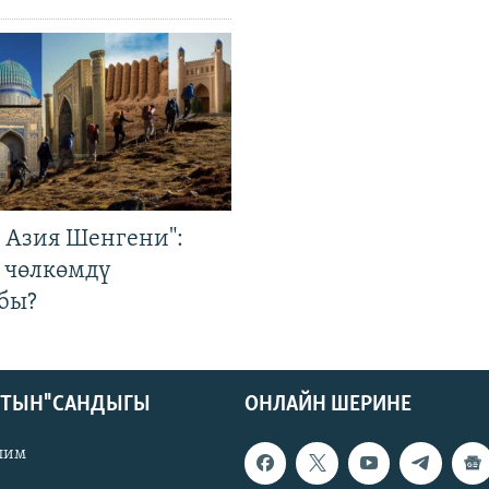
р Азия Шенгени":
 чөлкөмдү
бы?
КТЫН" САНДЫГЫ
ОНЛАЙН ШЕРИНЕ
лим