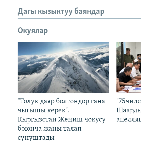
Дагы кызыктуу баяндар
Окуялар
"Толук даяр болгондор гана
"75чиле
чыгышы керек".
Шаарды
Кыргызстан Жеңиш чокусу
апелля
боюнча жаңы талап
сунуштады