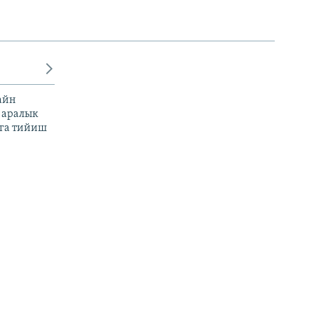
айн
 аралык
га тийиш