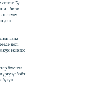
ктотот. Бу
инин бири
ин өкүлү
ш деп
атын гана
өөдө деп,
үмкүн экенин
штер боюнча
жүргүзүлбөйт
к бүгүн