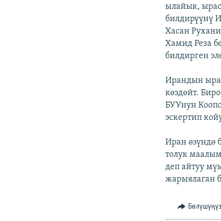
ЭЖЕ-СИҢДИЛЕР
ылайык, ырас
билдирүүнү 
АЗАТТЫК+
Хасан Рухани
ЫҢГАЙСЫЗ СУРООЛОР
Хамид Реза б
билдирген эл
Ирандын ыра
көздөйт. Бир
БУУнун Кооп
эскертип койу
Иран өзүндө 
толук маалым
деп айтуу мү
жарыялаган б
Бөлүшүңү