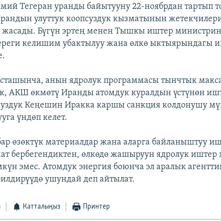
мий Тегеран уранды байытууну 22-ноябрдан тартып то
Ирандын улуттук коопсуздук кызматынын жетекчилер
 жасады. Бүгүн эртең менен Тышкы иштер министрин
ереги келишим убактылуу жана өлкө ыктыярындагы и
е.
сташынча, анын ядролук программасы тынчтык макс
ок, АКШ өкмөтү Иранды атомдук куралдын үстүнөн ишт
суздук Кеңешин Иракка каршы санкция колдонушу м
уга үндөп келет.
бар өзөктүк материалдар жана аларга байланыштуу и
ат бербегендиктен, өлкөдө жашыруун ядролук иштер 
мкүн эмес. Атомдук энергия боюнча эл аралык агентти
илдирүүдө ушундай деп айтылат.
з
Катталыңыз
Принтер