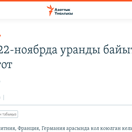
Р
22-ноябрда уранды байы
тот
4
з
ан табыңыз
итния, Франция, Германия арасында кол коюлган ке