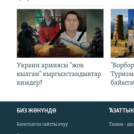
Украин армиясы "жок
"Борбо
кылган" кыргызстандыктар
Туризм
кимдер?
байыта
БИЗ ЖӨНҮНДӨ
"АЗАТТЫ
Блоктолгон сайтты ачуу
Тилим - ди