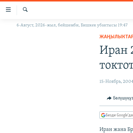
Линктер
Мазмунга
өтүңүз
Издөө
6-Август, 2026-жыл, бейшемби, Бишкек убактысы 19:47
ЖАҢЫЛЫКТАР
Навигацияга
өтүңүз
ЖАҢЫЛЫКТА
КЫРГЫЗСТАН
Издөөгө
Иран 
ДҮЙНӨ
КЫРГЫЗСТАН
салыңыз
УКРАИНА
САЯСАТ
ДҮЙНӨ
токто
АТАЙЫН ИЛИКТӨӨ
ЭКОНОМИКА
БОРБОР АЗИЯ
ТВ ПРОГРАММАЛАР
МАДАНИЯТ
15-Ноябрь, 200
ПОДКАСТ
БҮГҮН АЗАТТЫКТА
Бөлүшүңү
ӨЗГӨЧӨ ПИКИР
ЭКСПЕРТТЕР ТАЛДАЙТ
БИЗ ЖАНА ДҮЙНӨ
Бизди Google'д
ДАНИСТЕ
Иран жана Бр