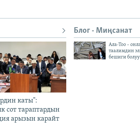
Блог - Миңсанат
Ала-Тоо – онл
таалимдин эл
бешиги болуу
рдин каты":
к сот тараптардын
ция арызын карайт