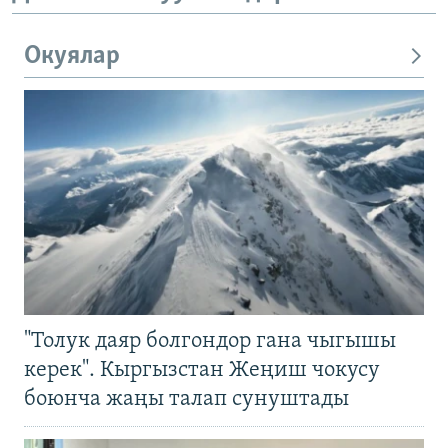
Окуялар
"Толук даяр болгондор гана чыгышы
керек". Кыргызстан Жеңиш чокусу
боюнча жаңы талап сунуштады