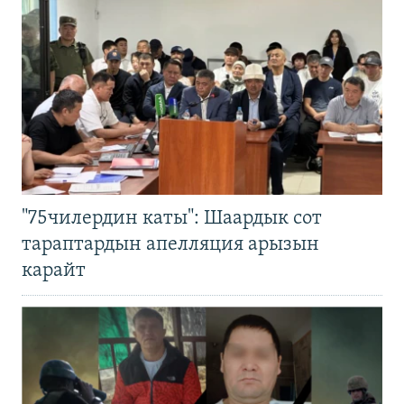
"75чилердин каты": Шаардык сот
тараптардын апелляция арызын
карайт