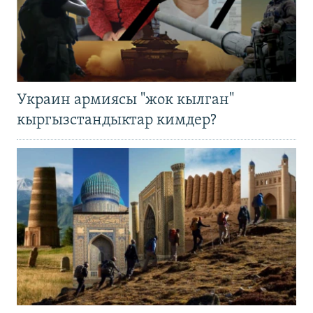
Украин армиясы "жок кылган"
кыргызстандыктар кимдер?