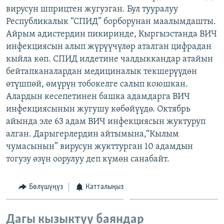
вирусун шприцтен жугузган. Бул тууралуу
ОНЛАЙН ШЕРИНЕ
ЭЖЕ-СИҢДИЛЕР
Республикалык “СПИД” борборунан маалымдашты.
АЗАТТЫК+
Айрым адистердин пикиринде, Кыргызстанда ВИЧ
ЫҢГАЙСЫЗ СУРООЛОР
инфекциясын алып жүрүүчүлөр аталган цифрадан
кыйла көп. СПИД илдетине чалдыккандар атайын
бейтапканалардан медициналык текшерүүдөн
ЭЕ/АРнун бардык сайттары
өтүшпөй, өмүрүн тобокелге салып коюшкан.
Алардын кесепетинен башка адамдарга ВИЧ
инфекциясынын жугушу көбөйүүдө. Октябрь
айында эле 63 адам ВИЧ инфекциясын жуктуруп
алган. Дарыгерлердин айтымына,“Кылым
чумасынын” вирусун жукттурган 10 адамдын
тогузу өзүн оорулуу деп күмөн санабайт.
Бөлүшүңүз
Катталыңыз
Дагы кызыктуу баяндар