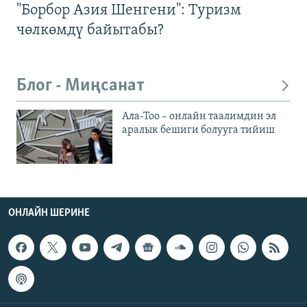
"Борбор Азия Шенгени": Туризм
чөлкөмдү байытабы?
Блог - Миңсанат
Ала-Тоо – онлайн таалимдин эл
аралык бешиги болууга тийиш
ОНЛАЙН ШЕРИНЕ