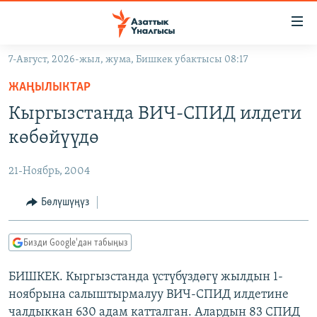
Линктер
Мазмунга
өтүңүз
7-Август, 2026-жыл, жума, Бишкек убактысы 08:17
Навигацияга
ЖАҢЫЛЫКТАР
өтүңүз
ЖАҢЫЛЫКТАР
КЫРГЫЗСТАН
Издөөгө
Кыргызстанда ВИЧ-СПИД илдети
салыңыз
ДҮЙНӨ
КЫРГЫЗСТАН
көбөйүүдө
УКРАИНА
САЯСАТ
ДҮЙНӨ
21-Ноябрь, 2004
АТАЙЫН ИЛИКТӨӨ
ЭКОНОМИКА
БОРБОР АЗИЯ
ТВ ПРОГРАММАЛАР
Бөлүшүңүз
МАДАНИЯТ
ПОДКАСТ
БҮГҮН АЗАТТЫКТА
Бизди Google'дан табыңыз
ӨЗГӨЧӨ ПИКИР
ЭКСПЕРТТЕР ТАЛДАЙТ
БИШКЕК. Кыргызстанда үстүбүздөгү жылдын 1-
БИЗ ЖАНА ДҮЙНӨ
Русский
ноябрына салыштырмалуу ВИЧ-СПИД илдетине
ДАНИСТЕ
чалдыккан 630 адам катталган. Алардын 83 СПИД