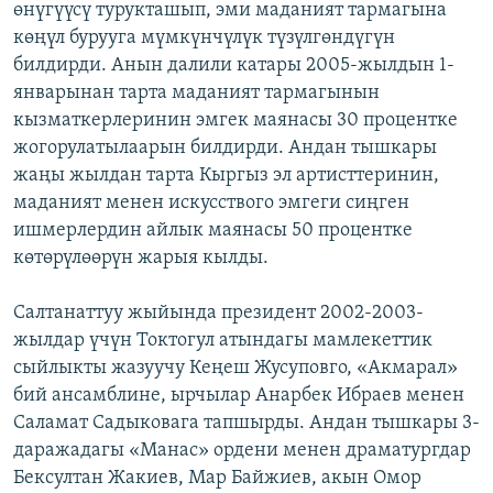
өнүгүүсү турукташып, эми маданият тармагына
ОНЛАЙН ШЕРИНЕ
ЭЖЕ-СИҢДИЛЕР
көңүл бурууга мүмкүнчүлүк түзүлгөндүгүн
АЗАТТЫК+
билдирди. Анын далили катары 2005-жылдын 1-
январынан тарта маданият тармагынын
ЫҢГАЙСЫЗ СУРООЛОР
кызматкерлеринин эмгек маянасы 30 процентке
жогорулатылаарын билдирди. Андан тышкары
ЭЕ/АРнун бардык сайттары
жаңы жылдан тарта Кыргыз эл артисттеринин,
маданият менен искусствого эмгеги сиңген
ишмерлердин айлык маянасы 50 процентке
көтөрүлөөрүн жарыя кылды.
Салтанаттуу жыйында президент 2002-2003-
жылдар үчүн Токтогул атындагы мамлекеттик
сыйлыкты жазуучу Кеңеш Жусуповго, «Акмарал»
бий ансамблине, ырчылар Анарбек Ибраев менен
Саламат Садыковага тапшырды. Андан тышкары 3-
даражадагы «Манас» ордени менен драматургдар
Бексултан Жакиев, Мар Байжиев, акын Омор