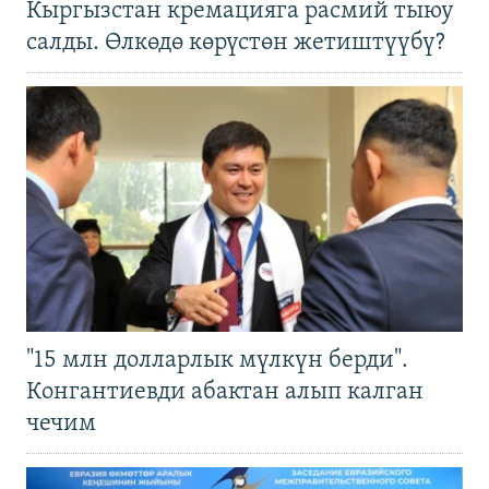
Кыргызстан кремацияга расмий тыюу
салды. Өлкөдө көрүстөн жетиштүүбү?
"15 млн долларлык мүлкүн берди".
Конгантиевди абактан алып калган
чечим