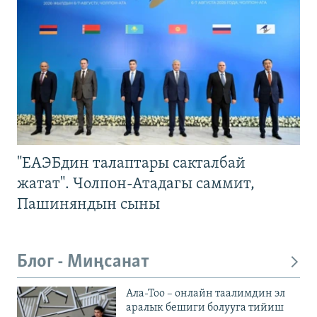
"ЕАЭБдин талаптары сакталбай
жатат". Чолпон-Атадагы саммит,
Пашиняндын сыны
Блог - Миңсанат
Ала-Тоо – онлайн таалимдин эл
аралык бешиги болууга тийиш