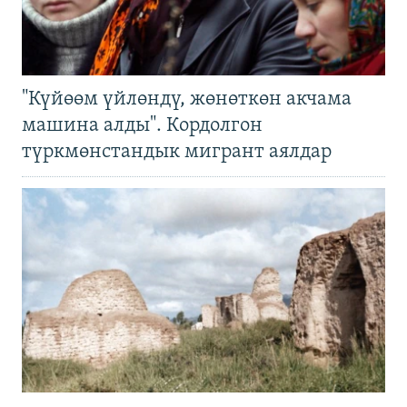
"Күйөөм үйлөндү, жөнөткөн акчама
машина алды". Кордолгон
түркмөнстандык мигрант аялдар