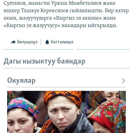
Султанов, манасчы Уркаш Мамбеталиев жана
ишкер Ташкул Керексизов сыйланышты. Бир катар
акын, жазуучуларга «Кыргыз эл акыны» жана
«Кыргыз эл жазуучусу» наамдары ыйгарылды.
Бөлүшүңүз
Катталыңыз
Дагы кызыктуу баяндар
Окуялар