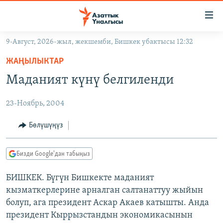
Линктер
Мазмунга
өтүңүз
9-Август, 2026-жыл, жекшемби, Бишкек убактысы 12:32
Навигацияга
ЖАҢЫЛЫКТАР
өтүңүз
ЖАҢЫЛЫКТАР
КЫРГЫЗСТАН
Издөөгө
Маданият күнү белгиленди
салыңыз
ДҮЙНӨ
КЫРГЫЗСТАН
23-Ноябрь, 2004
УКРАИНА
САЯСАТ
ДҮЙНӨ
АТАЙЫН ИЛИКТӨӨ
ЭКОНОМИКА
БОРБОР АЗИЯ
Бөлүшүңүз
ТВ ПРОГРАММАЛАР
МАДАНИЯТ
Бизди Google'дан табыңыз
ПОДКАСТ
БҮГҮН АЗАТТЫКТА
БИШКЕК. Бүгүн Бишкекте маданият
ӨЗГӨЧӨ ПИКИР
ЭКСПЕРТТЕР ТАЛДАЙТ
кызматкерлерине арналган салтанаттуу жыйын
БИЗ ЖАНА ДҮЙНӨ
болуп, ага президент Аскар Акаев катышты. Анда
Русский
президент Кыррызстандын экономикасынын
ДАНИСТЕ