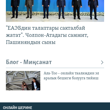
"ЕАЭБдин талаптары сакталбай
жатат". Чолпон-Атадагы саммит,
Пашиняндын сыны
Блог - Миңсанат
Ала-Тоо – онлайн таалимдин эл
аралык бешиги болууга тийиш
ОНЛАЙН ШЕРИНЕ