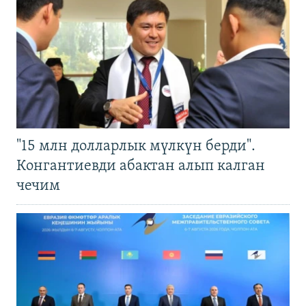
"15 млн долларлык мүлкүн берди".
Конгантиевди абактан алып калган
чечим