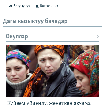
Бөлүшүңүз
Катталыңыз
Дагы кызыктуу баяндар
Окуялар
"Күйөөм үйлөндү, жөнөткөн акчама