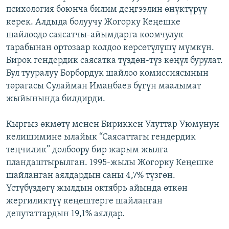
психология боюнча билим деңгээлин өнүктүрүү
ОНЛАЙН ШЕРИНЕ
ЭЖЕ-СИҢДИЛЕР
керек. Алдыда болуучу Жогорку Кеңешке
АЗАТТЫК+
шайлоодо саясатчы-айымдарга коомчулук
ЫҢГАЙСЫЗ СУРООЛОР
тарабынан ортозаар колдоо көрсөтүлүшү мүмкүн.
Бирок гендердик саясатка түздөн-түз көңүл бурулат.
Бул тууралуу Борбордук шайлоо комиссиясынын
ЭЕ/АРнун бардык сайттары
төрагасы Сулайман Иманбаев бүгүн маалымат
жыйынында билдирди.
Кыргыз өкмөтү менен Бириккен Улуттар Уюмунун
келишимине ылайык “Саясаттагы гендердик
теңчилик” долбоору бир жарым жылга
пландаштырылган. 1995-жылы Жогорку Кеңешке
шайланган аялдардын саны 4,7% түзгөн.
Үстүбүздөгү жылдын октябрь айында өткөн
жергиликтүү кеңештерге шайланган
депутаттардын 19,1% аялдар.