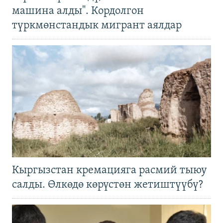
машина алды". Кордолгон
түркмөнстандык мигрант аялдар
Кыргызстан кремацияга расмий тыюу
салды. Өлкөдө көрүстөн жетиштүүбү?