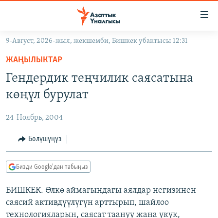
Линктер
Мазмунга
өтүңүз
9-Август, 2026-жыл, жекшемби, Бишкек убактысы 12:31
Навигацияга
ЖАҢЫЛЫКТАР
өтүңүз
ЖАҢЫЛЫКТАР
КЫРГЫЗСТАН
Издөөгө
Гендердик теңчилик саясатына
салыңыз
ДҮЙНӨ
КЫРГЫЗСТАН
көңүл бурулат
УКРАИНА
САЯСАТ
ДҮЙНӨ
24-Ноябрь, 2004
АТАЙЫН ИЛИКТӨӨ
ЭКОНОМИКА
БОРБОР АЗИЯ
ТВ ПРОГРАММАЛАР
Бөлүшүңүз
МАДАНИЯТ
ПОДКАСТ
БҮГҮН АЗАТТЫКТА
Бизди Google'дан табыңыз
ӨЗГӨЧӨ ПИКИР
ЭКСПЕРТТЕР ТАЛДАЙТ
БИШКЕК. Өлкө аймагындагы аялдар негизинен
БИЗ ЖАНА ДҮЙНӨ
Русский
саясий активдүүлүгүн арттырып, шайлоо
ДАНИСТЕ
технологияларын, саясат таануу жана укук,