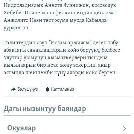
Нидерладиялык Аннета Флэнижен, косоволук
ОНЛАЙН ШЕРИНЕ
ЭЖЕ-СИҢДИЛЕР
Хебиби Шкипе жана филлиппиндик дипломат
АЗАТТЫК+
Анжелито Наян төрт жума мурда Кабылда
ЫҢГАЙСЫЗ СУРООЛОР
уурдалган.
Талиптердин өзүн “Ислам армиясы” деген тобу
ЭЕ/АРнун бардык сайттары
абактагы санаалаштарын койо берүүнү, болбосо
Улуттар уюмунун кызматкерлери тындым
кылынаарын бир нече жолу эскертип, акыр
аягында шейшемби күнү аларды койо берген.
Бөлүшүңүз
Катталыңыз
Дагы кызыктуу баяндар
Окуялар