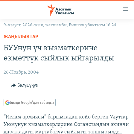
Линктер
Мазмунга
өтүңүз
9-Август, 2026-жыл, жекшемби, Бишкек убактысы 16:24
Навигацияга
ЖАҢЫЛЫКТАР
өтүңүз
ЖАҢЫЛЫКТАР
КЫРГЫЗСТАН
Издөөгө
БУУнун үч кызматкерине
салыңыз
ДҮЙНӨ
КЫРГЫЗСТАН
өкмөттүк сыйлык ыйгарылды
УКРАИНА
САЯСАТ
ДҮЙНӨ
26-Ноябрь, 2004
АТАЙЫН ИЛИКТӨӨ
ЭКОНОМИКА
БОРБОР АЗИЯ
ТВ ПРОГРАММАЛАР
Бөлүшүңүз
МАДАНИЯТ
ПОДКАСТ
БҮГҮН АЗАТТЫКТА
Бизди Google'дан табыңыз
ӨЗГӨЧӨ ПИКИР
ЭКСПЕРТТЕР ТАЛДАЙТ
“Ислам армиясы” барымтадан койо берген Улуттар
БИЗ ЖАНА ДҮЙНӨ
Русский
Уюмунун кызматкерлерине Ооганстандын экинчи
ДАНИСТЕ
даражадагы мартабалуу сыйлыгы тапшырылды.