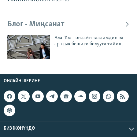
Блог - Миңсанат
Ала-Тоо – онлайн таалимдин эл
аралык бешиги болууга тийиш
ОНЛАЙН ШЕРИНЕ
БИЗ ЖӨНҮНДӨ