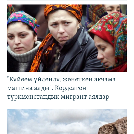
"Күйөөм үйлөндү, жөнөткөн акчама
машина алды". Кордолгон
түркмөнстандык мигрант аялдар