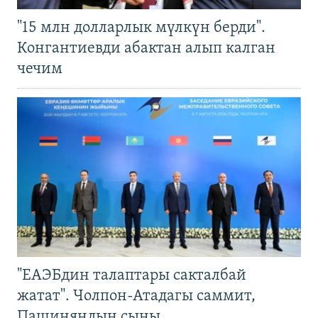
"15 млн долларлык мүлкүн берди".
Конгантиевди абактан алып калган
чечим
"ЕАЭБдин талаптары сакталбай
жатат". Чолпон-Атадагы саммит,
Пашиняндын сыны