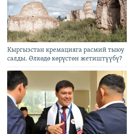
Кыргызстан кремацияга расмий тыюу
салды. Өлкөдө көрүстөн жетиштүүбү?