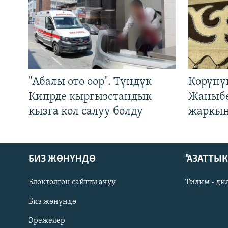
"Абалы өтө оор". Түндүк
Көрүнү
Кипрде кыргызстандык
Жаныбе
кызга кол салуу болду
жаркын
БИЗ ЖӨНҮНДӨ
"АЗАТТЫ
Блоктолгон сайтты ачуу
Тилим - ди
Биз жөнүндө
Русский
Эрежелер