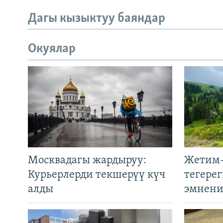
Дагы кызыктуу баяндар
Окуялар
Москвадагы жардыруу:
Жетим-
Курьерлерди текшерүү күч
тегере
алды
эмнени