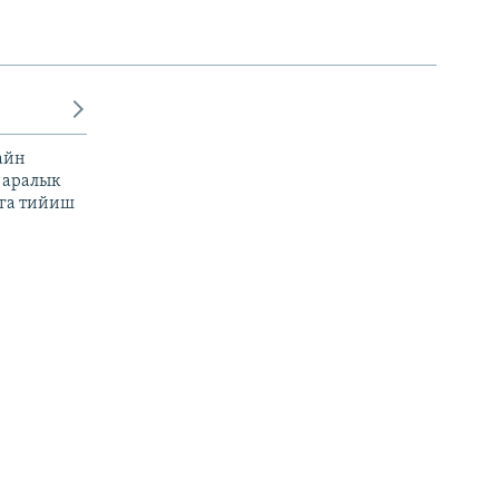
айн
 аралык
га тийиш