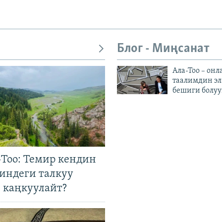
Блог - Миңсанат
Ала-Тоо – онл
таалимдин эл
бешиги болуу
Тоо: Темир кендин
гиндеги талкуу
 каңкуулайт?