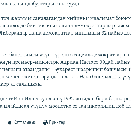
ампасынын добуштары саналууда.
 тең жарымы саналагандан кийинки маалымат боюнч
 шайлоодо бийликтеги социал-демократтар партиясы 
 Либералдар жана демократтар ынтымагы 32 пайыз до
кет башчылыгы үчүн күрөштө социал-демократтар п
көнүн премьер-министри Адриан Настасе 39дай пайыз
 негизги атаандашы - Бухарест шаарынын башчысы Т
уш менен экинчи орунда келатат. Өлкө башчылыгы үч
пкер ат салышкан.
дент Ион Илиеску өлкөнү 1992-жылдан бери башкары
а ылайык ал үчүнчү мөөнөткө өз талапкерлигин коё ал
з
Катталыңыз
Принтер