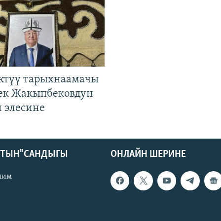
ктүү тарыхнаамачы
к Жакыпбековдун
 элесине
КТЫН" САНДЫГЫ
ОНЛАЙН ШЕРИНЕ
лим