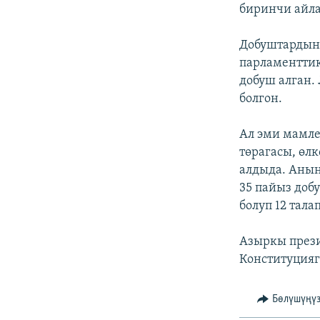
ЭЖЕ-СИҢДИЛЕР
биринчи айл
АЗАТТЫК+
Добуштардын
ЫҢГАЙСЫЗ СУРООЛОР
парламенттик
добуш алган.
болгон.
Ал эми мамле
төрагасы, өл
алдыда. Анын
35 пайыз доб
болуп 12 тала
Азыркы прези
Конституцияг
Бөлүшүңү