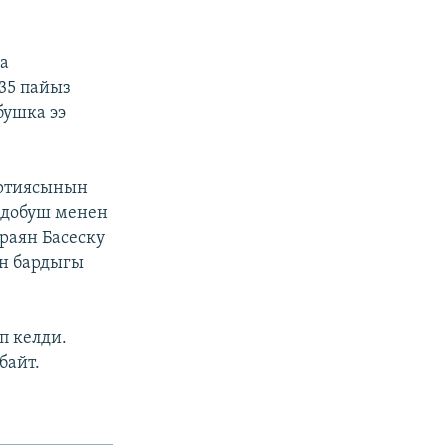
а
35 пайыз
бушка ээ
артиясынын
 добуш менен
раян Басеску
үн бардыгы
п келди.
байт.