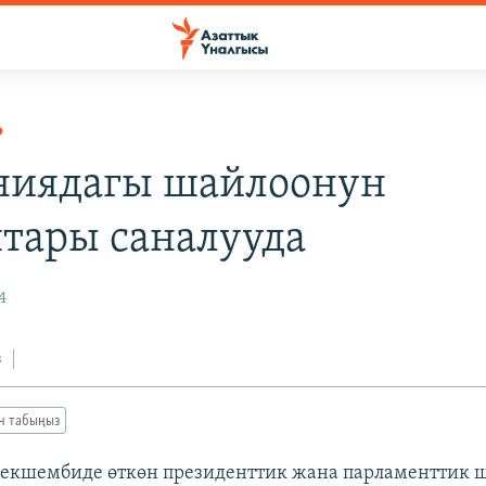
Р
иядагы шайлоонун
тары саналууда
4
з
ан табыңыз
екшембиде өткөн президенттик жана парламенттик 