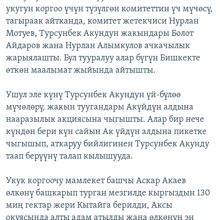
укугун коргоо үчүн түзүлгөн комитеттин үч мүчөсү,
ОНЛАЙН ШЕРИНЕ
ЭЖЕ-СИҢДИЛЕР
тагыраак айтканда, комитет жетекчиси Нурлан
АЗАТТЫК+
Мотуев, Турсунбек Акундун жакындары Болот
ЫҢГАЙСЫЗ СУРООЛОР
Айдаров жана Нурлан Алымкулов ачкачылык
жарыялашты. Бул тууралуу алар бүгүн Бишкекте
өткөн маалымат жыйында айтышты.
ЭЕ/АРнун бардык сайттары
Ушул эле күнү Турсунбек Акундун үй-бүлөө
мүчөлөрү, жакын туугандары Акүйдүн алдына
нааразылык акциясына чыгышты. Алар бир нече
күндөн бери күн сайын Ак үйдүн алдына пикетке
чыгышып, аткаруу бийлигинен Турсунбек Акунду
таап берүүнү талап кылышууда.
Укук коргоочу мамлекет башчы Аскар Акаев
өлкөнү башкарып турган мезгилде кыргыздын 130
миң гектар жери Кытайга берилди, Аксы
окуясында алты адам атылды жана өлкөнүн эң