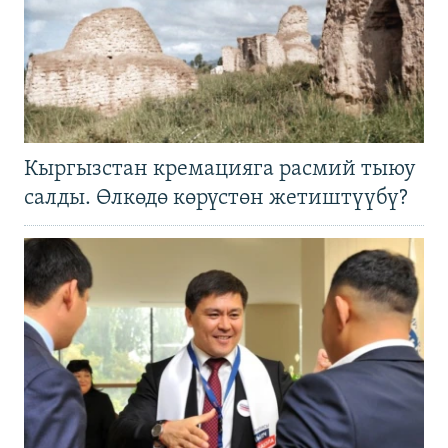
Кыргызстан кремацияга расмий тыюу
салды. Өлкөдө көрүстөн жетиштүүбү?