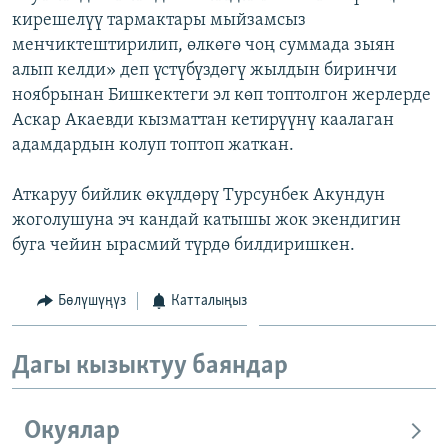
кирешелүү тармактары мыйзамсыз
менчиктештирилип, өлкөгө чоң суммада зыян
алып келди» деп үстүбүздөгү жылдын биринчи
ноябрынан Бишкектеги эл көп топтолгон жерлерде
Аскар Акаевди кызматтан кетирүүнү каалаган
адамдардын колуп топтоп жаткан.
Аткаруу бийлик өкүлдөрү Турсунбек Акундун
жоголушуна эч кандай катышы жок экендигин
буга чейин ырасмий түрдө билдиришкен.
Бөлүшүңүз
Катталыңыз
Дагы кызыктуу баяндар
Окуялар