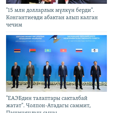
"15 млн долларлык мүлкүн берди".
Конгантиевди абактан алып калган
чечим
"ЕАЭБдин талаптары сакталбай
жатат". Чолпон-Атадагы саммит,