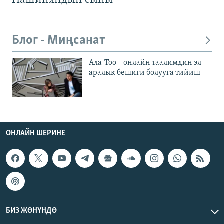
Пашиняндын сыны
Блог - Миңсанат
Ала-Тоо – онлайн таалимдин эл
аралык бешиги болууга тийиш
ОНЛАЙН ШЕРИНЕ
БИЗ ЖӨНҮНДӨ