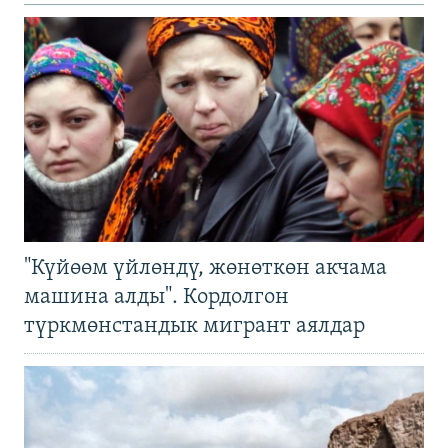
"Күйөөм үйлөндү, жөнөткөн акчама
машина алды". Кордолгон
түркмөнстандык мигрант аялдар