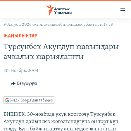
Линктер
Мазмунга
өтүңүз
9-Август, 2026-жыл, жекшемби, Бишкек убактысы 17:38
Навигацияга
ЖАҢЫЛЫКТАР
өтүңүз
ЖАҢЫЛЫКТАР
КЫРГЫЗСТАН
Издөөгө
Турсунбек Акундун жакындары
салыңыз
ДҮЙНӨ
КЫРГЫЗСТАН
ачкалык жарыялашты
УКРАИНА
САЯСАТ
ДҮЙНӨ
30-Ноябрь, 2004
АТАЙЫН ИЛИКТӨӨ
ЭКОНОМИКА
БОРБОР АЗИЯ
ТВ ПРОГРАММАЛАР
Бөлүшүңүз
МАДАНИЯТ
ПОДКАСТ
БҮГҮН АЗАТТЫКТА
Бизди Google'дан табыңыз
ӨЗГӨЧӨ ПИКИР
ЭКСПЕРТТЕР ТАЛДАЙТ
БИШКЕК. 30-ноябрда укук коргоочу Турсунбек
БИЗ ЖАНА ДҮЙНӨ
Русский
Акундун дайынсыз жоголгондугуна он төрт күн
ДАНИСТЕ
толду. Буга байланыштуу аны издөө жана анын