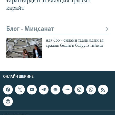
тараптардын апелляция арызын
карайт
Блог - Миңсанат
Ала-Тоо – онлайн таалимдин эл
аралык бешиги болууга тийиш
ОНЛАЙН ШЕРИНЕ