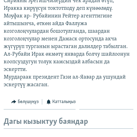
Сирияны эрегишчилердин чек арадан өтүп,
ОНЛАЙН ШЕРИНЕ
ЭЖЕ-СИҢДИЛЕР
Иракка кирүүсүн токтотподу деп күнөөлөдү.
Моуфак ар- Рубайинин Рейтер агенттигине
АЗАТТЫК+
айтышынча, өткөн айда Фаллужа
ЫҢГАЙСЫЗ СУРООЛОР
козголоңчулардан бошотулганда, шаардан
козголоңчулар менен Дамаск ортосунда акча
жүгүрүп турганын ырастаган далилдер табылган.
ЭЕ/АРнун бардык сайттары
Ал-Рубайи Ирак өкмөтү январда болчу шайлоонун
коопсуздугун толук камсыздай албасын да
эскертти.
Мурдараак президент Гази ал-Яавар да ушундай
эскертүү жасаган.
Бөлүшүңүз
Катталыңыз
Дагы кызыктуу баяндар