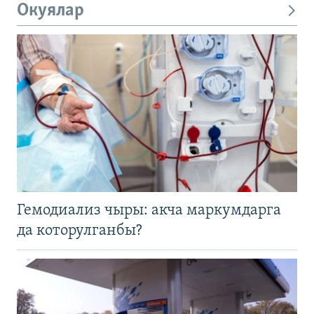
Окуялар
Гемодиализ чыры: акча маркумдарга
да которулганбы?