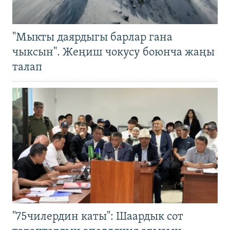
"Мыкты даярдыгы барлар гана
чыксын". Жеңиш чокусу боюнча жаңы
талап
"75чилердин каты": Шаардык сот