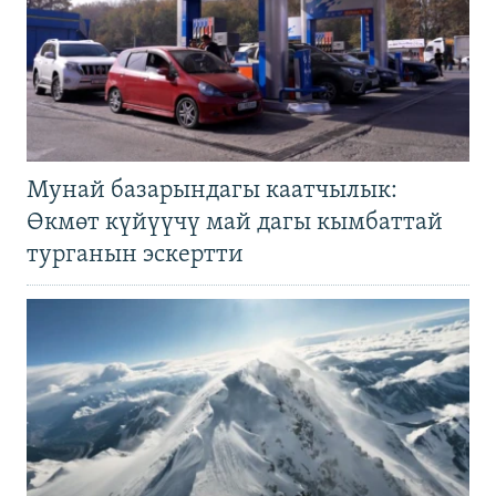
Мунай базарындагы каатчылык:
Өкмөт күйүүчү май дагы кымбаттай
турганын эскертти