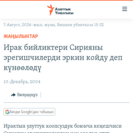
Линктер
Мазмунга
өтүңүз
7-Август, 2026-жыл, жума, Бишкек убактысы 15:32
Навигацияга
ЖАҢЫЛЫКТАР
өтүңүз
ЖАҢЫЛЫКТАР
КЫРГЫЗСТАН
Издөөгө
Ирак бийликтери Сирияны
салыңыз
ДҮЙНӨ
КЫРГЫЗСТАН
эрегишчилерди эркин койду деп
УКРАИНА
САЯСАТ
ДҮЙНӨ
күнөөлөдү
АТАЙЫН ИЛИКТӨӨ
ЭКОНОМИКА
БОРБОР АЗИЯ
10-Декабрь, 2004
ТВ ПРОГРАММАЛАР
МАДАНИЯТ
Бөлүшүңүз
ПОДКАСТ
БҮГҮН АЗАТТЫКТА
ӨЗГӨЧӨ ПИКИР
ЭКСПЕРТТЕР ТАЛДАЙТ
Бизди Google'дан табыңыз
БИЗ ЖАНА ДҮЙНӨ
Русский
Ирактын улуттук коопсуздук боюнча кеңешчиси
ДАНИСТЕ