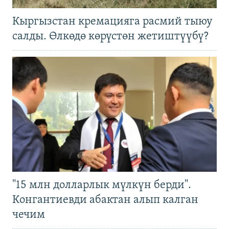
Кыргызстан кремацияга расмий тыюу
салды. Өлкөдө көрүстөн жетиштүүбү?
"15 млн долларлык мүлкүн берди".
Конгантиевди абактан алып калган
чечим