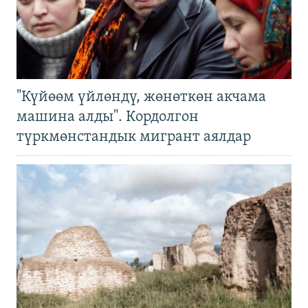
"Күйөөм үйлөндү, жөнөткөн акчама
машина алды". Кордолгон
түркмөнстандык мигрант аялдар