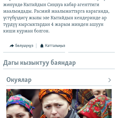
жөнүндө Кытайдын Сиңхуа кабар агенттиги
ОНЛАЙН ШЕРИНЕ
ЭЖЕ-СИҢДИЛЕР
маалымдады. Расмий маалыматтарга караганда,
АЗАТТЫК+
үстүбүздөгү жылы эле Кытайдын кендеринде ар
ЫҢГАЙСЫЗ СУРООЛОР
түрдүү кырсыктардан 4 жарым миңден ашуун
киши курман болгон.
ЭЕ/АРнун бардык сайттары
Бөлүшүңүз
Катталыңыз
Дагы кызыктуу баяндар
Окуялар