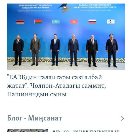
"ЕАЭБдин талаптары сакталбай
жатат". Чолпон-Атадагы саммит,
Пашиняндын сыны
Блог - Миңсанат
Ала-Тоо – онлайн таалимдин эл