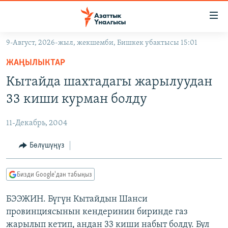
Линктер
Мазмунга
өтүңүз
9-Август, 2026-жыл, жекшемби, Бишкек убактысы 15:01
Навигацияга
ЖАҢЫЛЫКТАР
өтүңүз
ЖАҢЫЛЫКТАР
КЫРГЫЗСТАН
Издөөгө
Кытайда шахтадагы жарылуудан
салыңыз
ДҮЙНӨ
КЫРГЫЗСТАН
33 киши курман болду
УКРАИНА
САЯСАТ
ДҮЙНӨ
11-Декабрь, 2004
АТАЙЫН ИЛИКТӨӨ
ЭКОНОМИКА
БОРБОР АЗИЯ
ТВ ПРОГРАММАЛАР
Бөлүшүңүз
МАДАНИЯТ
ПОДКАСТ
БҮГҮН АЗАТТЫКТА
Бизди Google'дан табыңыз
ӨЗГӨЧӨ ПИКИР
ЭКСПЕРТТЕР ТАЛДАЙТ
БЭЭЖИН. Бүгүн Кытайдын Шанси
БИЗ ЖАНА ДҮЙНӨ
Русский
провинциясынын кендеринин биринде газ
ДАНИСТЕ
жарылып кетип, андан 33 киши набыт болду. Бул