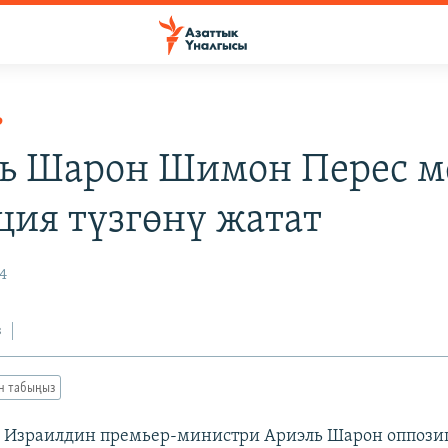
Р
ь Шарон Шимон Перес м
ция түзгөнү жатат
4
з
ан табыңыз
Израилдин премьер-министри Ариэль Шарон оппози