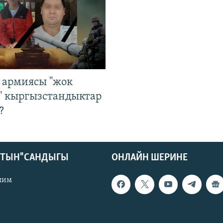
 армиясы "жок
" кыргызстандыктар
?
КТЫН" САНДЫГЫ
ОНЛАЙН ШЕРИНЕ
лим