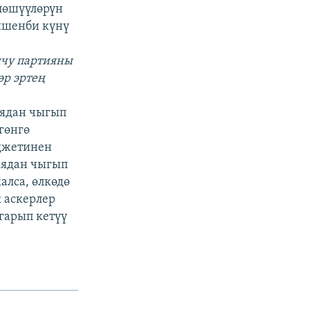
лөшүүлөрүн
ишенби күнү
чу партияны
өр эртең
иядан чыгып
гөнгө
юджетинен
иядан чыгып
алса, өлкөдө
 аскерлер
гарып кетүү