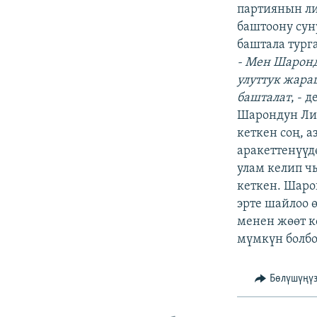
ЭЖЕ-СИҢДИЛЕР
партиянын ли
баштоону сун
АЗАТТЫК+
баштала тург
ЫҢГАЙСЫЗ СУРООЛОР
- Мен Шарон
улуттук жара
башталат
, - 
Шарондун Ли
кеткен соң, 
аракеттенүүд
улам келип 
кеткен. Шаро
эрте шайлоо 
менен жөөт к
мүмкүн болбой
Бөлүшүңү