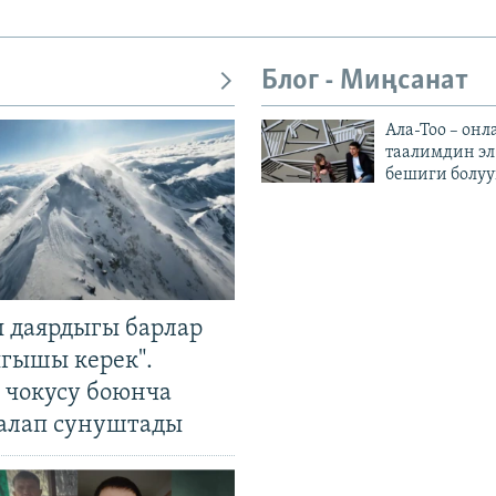
Блог - Миңсанат
Ала-Тоо – онл
таалимдин эл
бешиги болуу
 даярдыгы барлар
ыгышы керек".
чокусу боюнча
алап сунуштады