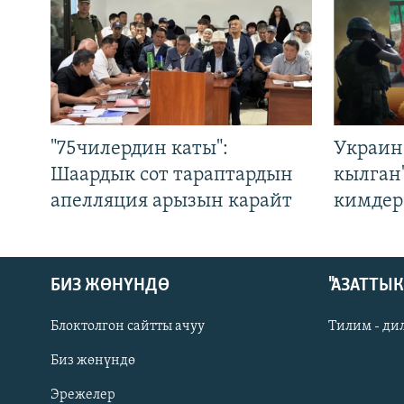
"75чилердин каты":
Украин
Шаардык сот тараптардын
кылган
апелляция арызын карайт
кимдер
БИЗ ЖӨНҮНДӨ
"АЗАТТЫ
Блоктолгон сайтты ачуу
Тилим - ди
Биз жөнүндө
Русский
Эрежелер