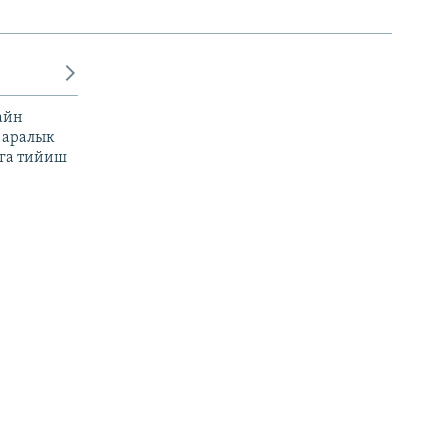
айн
 аралык
га тийиш