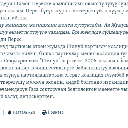
дери Шимон Переске коалициялык өкмөттү түзүү сүй
уш кылды. Перес бүгүн журналисттерге сүйлөшүүлөр 
анын айтты.
ду жеңишке жетишкени менен куттуктайм. Ал Жумуш
шуу өкмөтүн түзүүгө чакырды. Бул жөнүндө сүйлөшүүл
деди Перес.
куд партиясы өткөн жумада Шинуй партиясы коалиц
азчылыкта калып, башка партиялар менен коалиция түз
ө. Секуляристтик "Шинуй" партиясы 2005-жылдын б
чыккан пикир келишпестиктерге байланыштуу коалиц
н өзүнүн партиялаштарына эгерде коалиция түзүлбөй к
өткөрүлүшү мүмкүн экенин, андай болгондо израилдик
өчмөндөрүн Газа секторунан белгиленген мөөнөттө чы
 калат, деп эскерткен.
з
Катталыңыз
Принтер