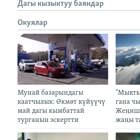
Дагы кызыктуу баяндар
Окуялар
Мунай базарындагы
"Мыкты
каатчылык: Өкмөт күйүүчү
гана ч
май дагы кымбаттай
Жеңиш 
турганын эскертти
жаңы т