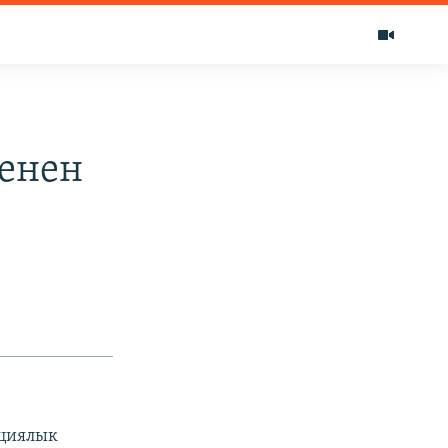
енен
циялык