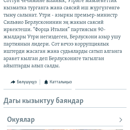
Соттун чечимине ылайык, Утриге мамлекеттик
ОНЛАЙН ШЕРИНЕ
ЭЖЕ-СИҢДИЛЕР
кызматка турганга жана саясий иш жүргүзгөнгө
тыюу салынат. Утри - азыркы премьер-министр
АЗАТТЫК+
Сильвио Берлусконинин эң жакын саясий
ЫҢГАЙСЫЗ СУРООЛОР
иркектеши. “Форца Италия” партиясын 90-
жылдары Утри негиздеген, Берлускони азыр ушу
партиянын лидери. Сот кечээ коррупциялык
ЭЕ/АРнун бардык сайттары
иштерди жасаган жана судьяларды сатып алганга
аракет кылган деп Берлускониге тагылган
айыптарды алып салды.
Бөлүшүңүз
Катталыңыз
Дагы кызыктуу баяндар
Окуялар