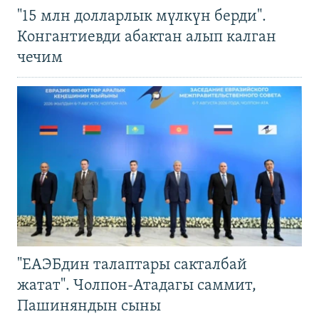
"15 млн долларлык мүлкүн берди".
Конгантиевди абактан алып калган
чечим
"ЕАЭБдин талаптары сакталбай
жатат". Чолпон-Атадагы саммит,
Пашиняндын сыны