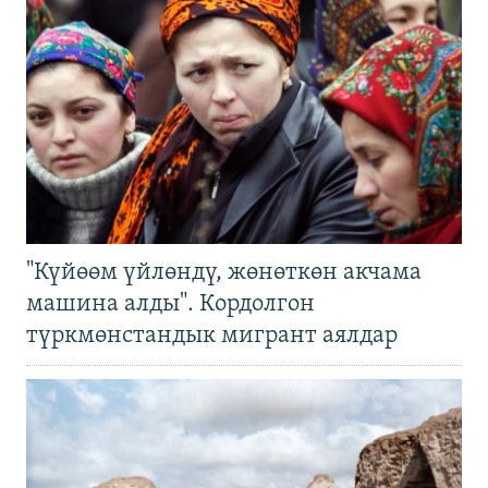
"Күйөөм үйлөндү, жөнөткөн акчама
машина алды". Кордолгон
түркмөнстандык мигрант аялдар