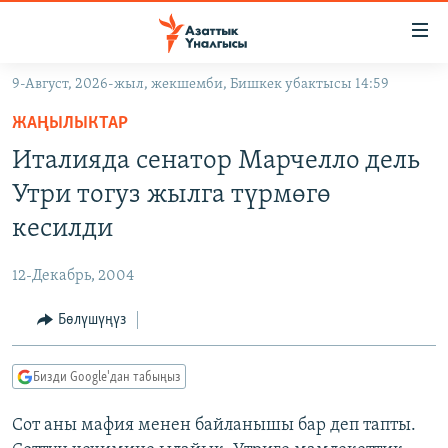
Линктер
Мазмунга
өтүңүз
9-Август, 2026-жыл, жекшемби, Бишкек убактысы 14:59
Навигацияга
ЖАҢЫЛЫКТАР
өтүңүз
ЖАҢЫЛЫКТАР
КЫРГЫЗСТАН
Издөөгө
Италияда сенатор Марчелло дель
салыңыз
ДҮЙНӨ
КЫРГЫЗСТАН
Утри тогуз жылга түрмөгө
УКРАИНА
САЯСАТ
ДҮЙНӨ
кесилди
АТАЙЫН ИЛИКТӨӨ
ЭКОНОМИКА
БОРБОР АЗИЯ
12-Декабрь, 2004
ТВ ПРОГРАММАЛАР
МАДАНИЯТ
Бөлүшүңүз
ПОДКАСТ
БҮГҮН АЗАТТЫКТА
ӨЗГӨЧӨ ПИКИР
ЭКСПЕРТТЕР ТАЛДАЙТ
Бизди Google'дан табыңыз
БИЗ ЖАНА ДҮЙНӨ
Русский
Сот аны мафия менен байланышы бар деп тапты.
ДАНИСТЕ