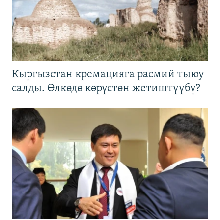
Кыргызстан кремацияга расмий тыюу
салды. Өлкөдө көрүстөн жетиштүүбү?