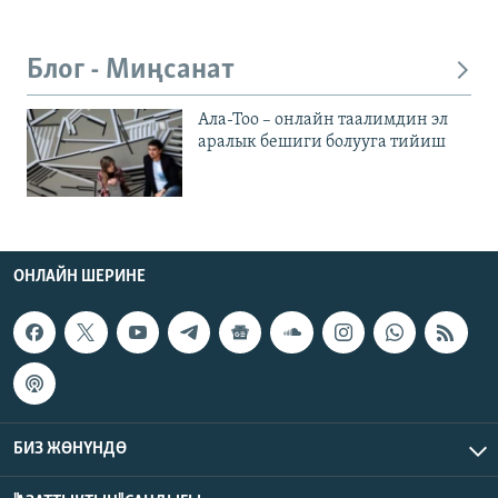
Блог - Миңсанат
Ала-Тоо – онлайн таалимдин эл
аралык бешиги болууга тийиш
ОНЛАЙН ШЕРИНЕ
БИЗ ЖӨНҮНДӨ