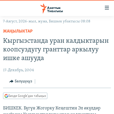
Линктер
Мазмунга
өтүңүз
7-Август, 2026-жыл, жума, Бишкек убактысы 08:08
Навигацияга
ЖАҢЫЛЫКТАР
өтүңүз
ЖАҢЫЛЫКТАР
КЫРГЫЗСТАН
Издөөгө
Кыргызстанда уран калдыктарын
салыңыз
ДҮЙНӨ
КЫРГЫЗСТАН
коопсуздугу гранттар аркылуу
УКРАИНА
САЯСАТ
ДҮЙНӨ
ишке ашууда
АТАЙЫН ИЛИКТӨӨ
ЭКОНОМИКА
БОРБОР АЗИЯ
17-Декабрь, 2004
ТВ ПРОГРАММАЛАР
МАДАНИЯТ
Бөлүшүңүз
ПОДКАСТ
БҮГҮН АЗАТТЫКТА
ӨЗГӨЧӨ ПИКИР
ЭКСПЕРТТЕР ТАЛДАЙТ
Бизди Google'дан табыңыз
БИЗ ЖАНА ДҮЙНӨ
Русский
БИШКЕК. Бүгүн Жогорку Кеңештин Эл өкүлдөр
ДАНИСТЕ