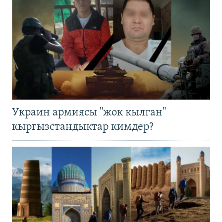
Украин армиясы "жок кылган"
кыргызстандыктар кимдер?