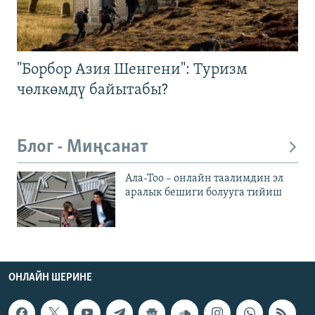
"Борбор Азия Шенгени": Туризм
чөлкөмдү байытабы?
Блог - Миңсанат
Ала-Тоо – онлайн таалимдин эл
аралык бешиги болууга тийиш
ОНЛАЙН ШЕРИНЕ