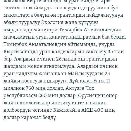
жыйыны Кыргызстандагы уран калдыктары
ОНЛАЙН ШЕРИНЕ
ЭЖЕ-СИҢДИЛЕР
сакталган жайларды коопсуздандыруу жана бул
максаттарга бөлүнгөн гранттарды пайдалануунун
АЗАТТЫК+
абалы тууралуу Экология жана күтүүсүз
ЫҢГАЙСЫЗ СУРООЛОР
кырдаалдар министри Темирбек Акматалиевдин
маалыматын угуп, канагаттандырарлык баа берди.
Темирбек Акматалиевдин айтымында, учурда
ЭЕ/АРнун бардык сайттары
Кыргызстанда уран калдыктарын сактоочу 35 жай
бар. Алардын ичинен 26сында иш гранттардын
жардамы менен аткарылууда. Алардын ичинен
уран калдыгы жайгашкан Майлысуудагы 23
жайды коопсуздандырууга Дүйнөлүк Банк 11
миллион 760 миң доллар, Актүзгө Чех
республикасы 260 миң доллар, Орусиянын өнөр
жай технологиялар институ иштеп чыккан
долбоордун чегинде Кажысайга АКШ 400 миң
доллар каражат бөлдү.