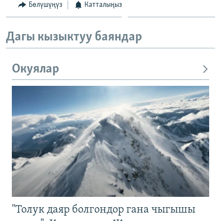
Бөлүшүңүз
Катталыңыз
Дагы кызыктуу баяндар
Окуялар
"Толук даяр болгондор гана чыгышы