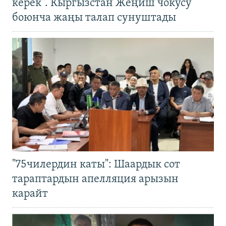
керек". Кыргызстан Жеңиш чокусу
боюнча жаңы талап сунуштады
"75чилердин каты": Шаардык сот
тараптардын апелляция арызын
карайт