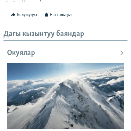
Бөлүшүңүз
Катталыңыз
Дагы кызыктуу баяндар
Окуялар