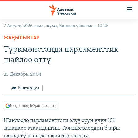
Линктер
Мазмунга
өтүңүз
7-Август, 2026-жыл, жума, Бишкек убактысы 10:25
Навигацияга
ЖАҢЫЛЫКТАР
өтүңүз
ЖАҢЫЛЫКТАР
КЫРГЫЗСТАН
Издөөгө
Түркмөнстанда парламенттик
салыңыз
ДҮЙНӨ
КЫРГЫЗСТАН
шайлоо өттү
УКРАИНА
САЯСАТ
ДҮЙНӨ
21-Декабрь, 2004
АТАЙЫН ИЛИКТӨӨ
ЭКОНОМИКА
БОРБОР АЗИЯ
ТВ ПРОГРАММАЛАР
Бөлүшүңүз
МАДАНИЯТ
ПОДКАСТ
БҮГҮН АЗАТТЫКТА
Бизди Google'дан табыңыз
ӨЗГӨЧӨ ПИКИР
ЭКСПЕРТТЕР ТАЛДАЙТ
Шайлоодо парламенттеги элүү орун үчүн 131
БИЗ ЖАНА ДҮЙНӨ
Русский
талапкер атаандашты. Талапкерлердин баары
ДАНИСТЕ
өлкөдөгү жападан жалгыз партия -