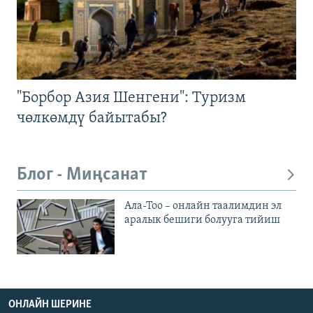
"Борбор Азия Шенгени": Туризм
чөлкөмдү байытабы?
Блог - Миңсанат
Ала-Тоо – онлайн таалимдин эл
аралык бешиги болууга тийиш
ОНЛАЙН ШЕРИНЕ