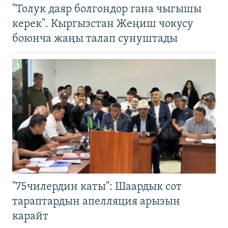
"Толук даяр болгондор гана чыгышы
керек". Кыргызстан Жеңиш чокусу
боюнча жаңы талап сунуштады
"75чилердин каты": Шаардык сот
тараптардын апелляция арызын
карайт