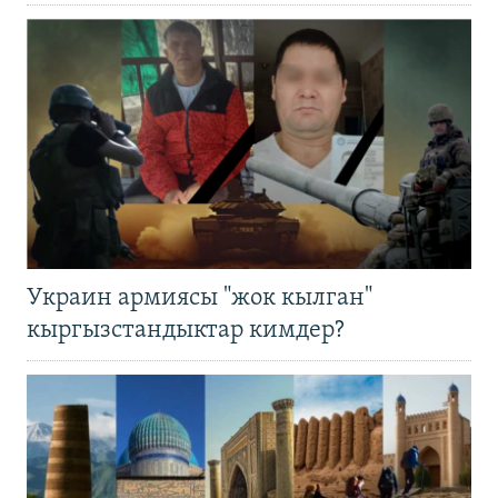
Украин армиясы "жок кылган"
кыргызстандыктар кимдер?