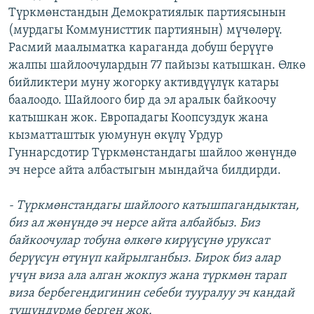
Түркмөнстандын Демократиялык партиясынын
ОНЛАЙН ШЕРИНЕ
ЭЖЕ-СИҢДИЛЕР
(мурдагы Коммунисттик партиянын) мүчөлөрү.
АЗАТТЫК+
Расмий маалыматка караганда добуш берүүгө
ЫҢГАЙСЫЗ СУРООЛОР
жалпы шайлоочулардын 77 пайызы катышкан. Өлкө
бийликтери муну жогорку активдүүлүк катары
баалоодо. Шайлоого бир да эл аралык байкоочу
ЭЕ/АРнун бардык сайттары
катышкан жок. Европадагы Коопсуздук жана
кызматташтык уюмунун өкүлү Урдур
Гуннарсдотир Түркмөнстандагы шайлоо жөнүндө
эч нерсе айта албастыгын мындайча билдирди.
- Түркмөнстандагы шайлоого катышпагандыктан,
биз ал жөнүндө эч нерсе айта албайбыз. Биз
байкоочулар тобуна өлкөгө кирүүсүнө уруксат
берүүсүн өтүнүп кайрылганбыз. Бирок биз алар
үчүн виза ала алган жокпуз жана түркмөн тарап
виза бербегендигинин себеби тууралуу эч кандай
түшүндүрмө берген жок.