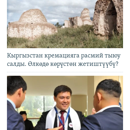
Кыргызстан кремацияга расмий тыюу
салды. Өлкөдө көрүстөн жетиштүүбү?