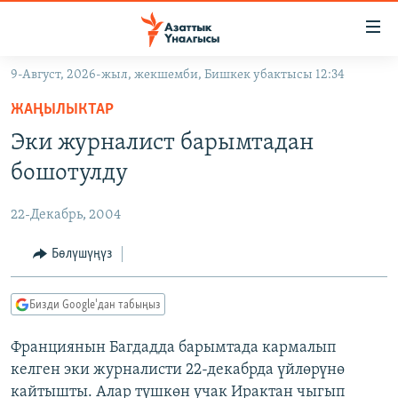
Линктер
Мазмунга
өтүңүз
9-Август, 2026-жыл, жекшемби, Бишкек убактысы 12:34
Навигацияга
ЖАҢЫЛЫКТАР
өтүңүз
ЖАҢЫЛЫКТАР
КЫРГЫЗСТАН
Издөөгө
Эки журналист барымтадан
салыңыз
ДҮЙНӨ
КЫРГЫЗСТАН
бошотулду
УКРАИНА
САЯСАТ
ДҮЙНӨ
22-Декабрь, 2004
АТАЙЫН ИЛИКТӨӨ
ЭКОНОМИКА
БОРБОР АЗИЯ
ТВ ПРОГРАММАЛАР
Бөлүшүңүз
МАДАНИЯТ
ПОДКАСТ
БҮГҮН АЗАТТЫКТА
Бизди Google'дан табыңыз
ӨЗГӨЧӨ ПИКИР
ЭКСПЕРТТЕР ТАЛДАЙТ
Франциянын Багдадда барымтада кармалып
БИЗ ЖАНА ДҮЙНӨ
Русский
келген эки журналисти 22-декабрда үйлөрүнө
ДАНИСТЕ
кайтышты. Алар түшкөн учак Ирактан чыгып