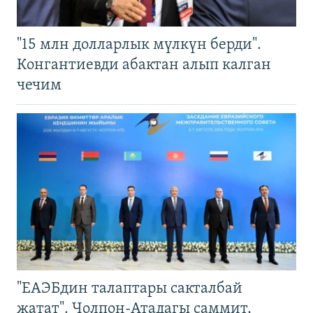
"15 млн долларлык мүлкүн берди".
Конгантиевди абактан алып калган
чечим
"ЕАЭБдин талаптары сакталбай
жатат". Чолпон-Атадагы саммит,