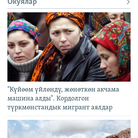
Окуялар
"Күйөөм үйлөндү, жөнөткөн акчама
машина алды". Кордолгон
түркмөнстандык мигрант аялдар