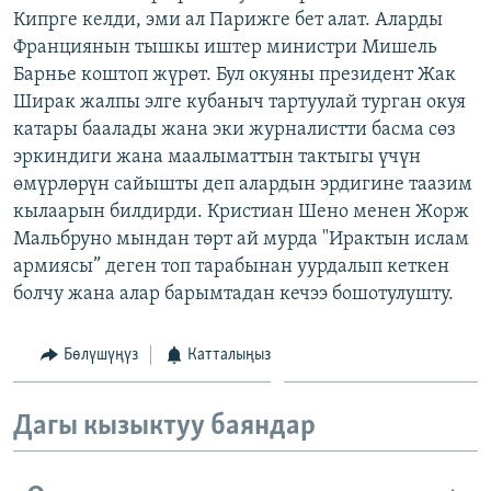
Кипрге келди, эми ал Парижге бет алат. Аларды
ОНЛАЙН ШЕРИНЕ
ЭЖЕ-СИҢДИЛЕР
Франциянын тышкы иштер министри Мишель
АЗАТТЫК+
Барнье коштоп жүрөт. Бул окуяны президент Жак
ЫҢГАЙСЫЗ СУРООЛОР
Ширак жалпы элге кубаныч тартуулай турган окуя
катары баалады жана эки журналистти басма сөз
эркиндиги жана маалыматтын тактыгы үчүн
ЭЕ/АРнун бардык сайттары
өмүрлөрүн сайышты деп алардын эрдигине таазим
кылаарын билдирди. Кристиан Шено менен Жорж
Мальбруно мындан төрт ай мурда "Ирактын ислам
армиясы” деген топ тарабынан уурдалып кеткен
болчу жана алар барымтадан кечээ бошотулушту.
Бөлүшүңүз
Катталыңыз
Дагы кызыктуу баяндар