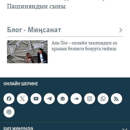
Пашиняндын сыны
Блог - Миңсанат
Ала-Тоо – онлайн таалимдин эл
аралык бешиги болууга тийиш
ОНЛАЙН ШЕРИНЕ
БИЗ ЖӨНҮНДӨ